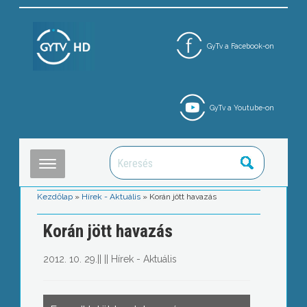
GyTv a Facebook-on
GyTv a Youtube-on
Kezdőlap
»
Hírek - Aktuális
»
Korán jött havazás
Korán jött havazás
2012. 10. 29.
||
||
Hírek - Aktuális