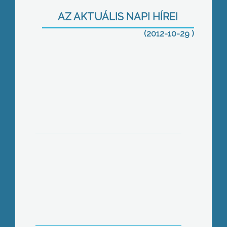
AZ AKTUÁLIS NAPI HÍREI
(2012-10-29 )
Dömping volt a gumisoknál a havazás
miatt
Rendőrségi kampányok