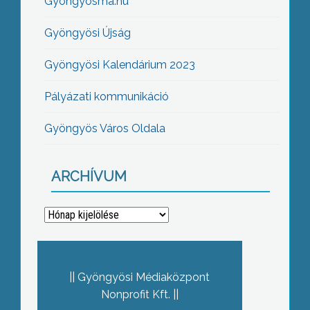
Gyöngyösma.hu
Gyöngyösi Újság
Gyöngyösi Kalendárium 2023
Pályázati kommunikáció
Gyöngyös Város Oldala
ARCHÍVUM
Archívum
Gyöngyösi Médiaközpont
Nonprofit Kft.