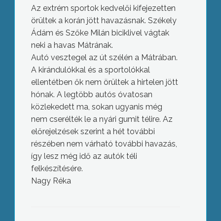
Az extrém sportok kedvelői kifejezetten
örültek a korán jött havazásnak. Székely
Ádám és Szőke Milán biciklivel vágtak
neki a havas Mátrának.
Autó vesztegel az út szélén a Mátrában.
A kirándulókkal és a sportolókkal
ellentétben ők nem örültek a hirtelen jött
hónak. A legtöbb autós óvatosan
közlekedett ma, sokan ugyanis még
nem cserélték le a nyári gumit télire. Az
előrejelzések szerint a hét további
részében nem várható további havazás,
így lesz még idő az autók téli
felkészítésére.
Nagy Réka
Csúszós, latyakos utak országszerte