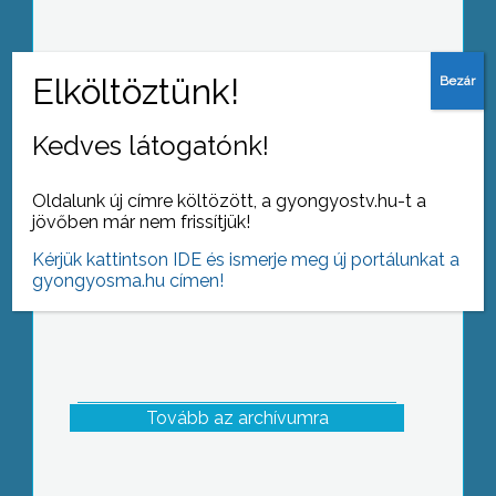
Halloween party az oviban
Kedves látogatónk!
Oldalunk új címre költözött, a gyongyostv.hu-t a
jövőben már nem frissítjük!
Kérjük kattintson IDE és ismerje meg új portálunkat a
gyongyosma.hu címen!
Tovább az archívumra