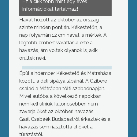
Ez a cikk több mint egy éves
információkat tartalmaz!
Havat hozott az október az ország
szinte minden pontján. Kékestetőn, a
nap folyamán 12 cm havat is mértek. A
legtöbb embert váratlanul érte a
havazás, ám voltak olyanok is, akik
örültek neki.
Épül a hóember Kékestető és Mátraháza
között, a déli sípálya lábánál. A Czibere
család a Mátrában tölti szabadnapjait.
Mivel autóba a következő napokban
nem kell ülniük, különösebben nem
zavarja őket az októberi havazás.
Gaál Csabáék Budapestről érkeztek és a
havazás sem riasztotta el őket a
túrázástól.