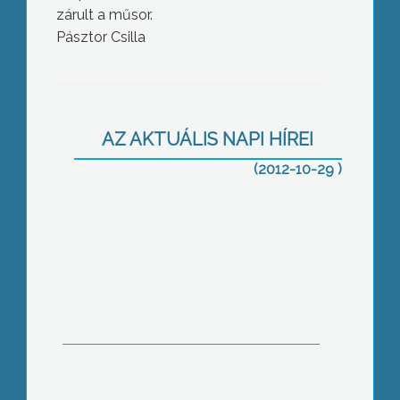
zárult a műsor.
Pásztor Csilla
Korán jött havazás
AZ AKTUÁLIS NAPI HÍREI
(2012-10-29 )
Csúszós, latyakos utak országszerte