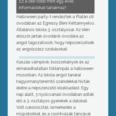
Ez a cikk több mint egy éves
információkat tartalmaz!
Halloween party-t rendeztek a Platán úti
óvodában az Egressy Béni Kéttannyelvű
Általános Iskola 3. osztályosai. Az idén
először jártak óvodáról-óvodára az
angol tagozatosok, hogy népszerűsítsék
az angolszász szokásokat.
Kaszás vámpírok, boszorkányok és az
elmaradhatatlan töklámpás a halloween
műsorban. Az iskola angol tanárai
hagyományteremtő szándékkal hívták
életre a népszerűsítő kiselőadást. Egy
nap alatt, 3 nyolcvanasi óvodában adták
elő a 3. osztályos gyerekek a dalokat.
Volt cukorosztás, ismerkedés a
műpókokkal, és a csontvázak táncával