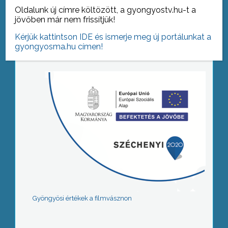
Oldalunk új címre költözött, a gyongyostv.hu-t a
jövőben már nem frissítjük!
Tovább az archívumra
Kérjük kattintson IDE és ismerje meg új portálunkat a
gyongyosma.hu címen!
Gyöngyösi értékek a filmvásznon