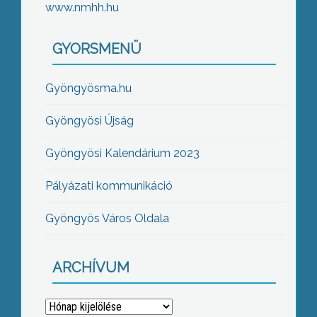
www.nmhh.hu
GYORSMENÜ
Gyöngyösma.hu
Gyöngyösi Újság
Gyöngyösi Kalendárium 2023
Pályázati kommunikáció
Gyöngyös Város Oldala
ARCHÍVUM
Archívum