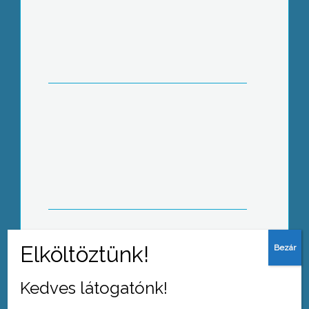
Dömping volt a gumisoknál a havazás
miatt
Rendőrségi kampányok
Kedves látogatónk!