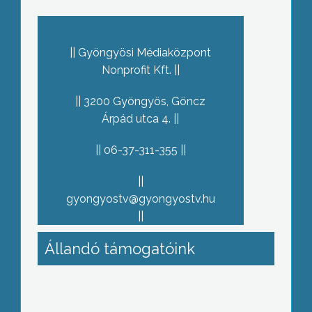
Gyöngyösi Médiaközpont
Nonprofit Kft.
3200 Gyöngyös, Göncz
Árpád utca 4.
06-37-311-355
gyongyostv@gyongyostv.hu
Állandó támogatóink