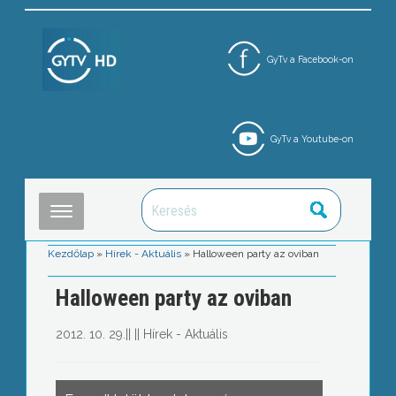
GyTv a Facebook-on
GyTv a Youtube-on
Kezdőlap
»
Hírek - Aktuális
»
Halloween party az oviban
Halloween party az oviban
2012. 10. 29.
||
||
Hírek - Aktuális