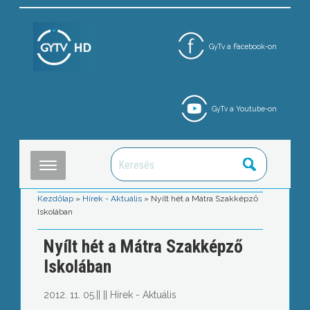
GyTv a Facebook-on
GyTv a Youtube-on
Kezdőlap
»
Hírek - Aktuális
»
Nyílt hét a Mátra Szakképző
Iskolában
Nyílt hét a Mátra Szakképző
Iskolában
2012. 11. 05.
||
||
Hírek - Aktuális