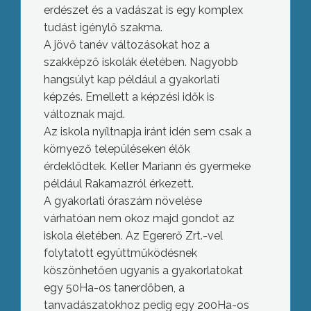
erdészet és a vadászat is egy komplex
tudást igénylő szakma.
A jövő tanév változásokat hoz a
szakképző iskolák életében. Nagyobb
hangsúlyt kap például a gyakorlati
képzés. Emellett a képzési idők is
változnak majd.
Az iskola nyíltnapja iránt idén sem csak a
környező településeken élők
érdeklődtek. Keller Mariann és gyermeke
például Rakamazról érkezett.
A gyakorlati óraszám növelése
várhatóan nem okoz majd gondot az
iskola életében. Az Egererő Zrt.-vel
folytatott együttműködésnek
köszönhetően ugyanis a gyakorlatokat
egy 50Ha-os tanerdőben, a
tanvadászatokhoz pedig egy 200Ha-os