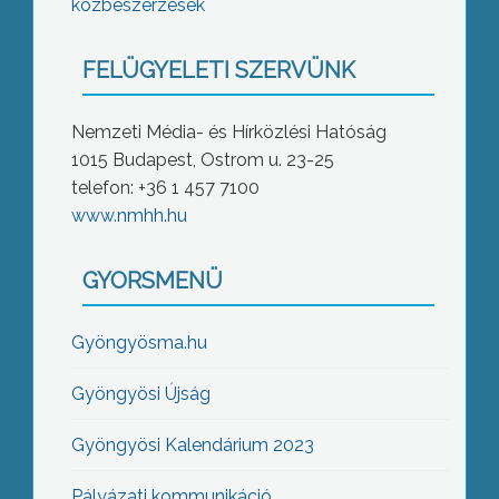
közbeszerzések
FELÜGYELETI SZERVÜNK
Nemzeti Média- és Hírközlési Hatóság
1015 Budapest, Ostrom u. 23-25
telefon: +36 1 457 7100
www.nmhh.hu
GYORSMENÜ
Gyöngyösma.hu
Gyöngyösi Újság
Gyöngyösi Kalendárium 2023
Pályázati kommunikáció