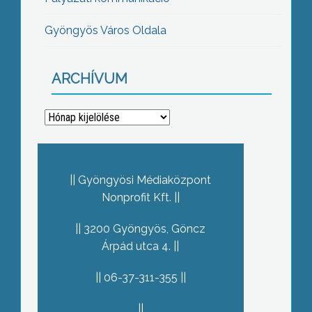
Gyöngyös Város Oldala
ARCHÍVUM
Archívum
Gyöngyösi Médiaközpont
Nonprofit Kft.
3200 Gyöngyös, Göncz
Árpád utca 4.
06-37-311-355