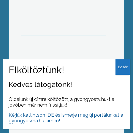
Lakossági fórum Gyöngyöstarjánban
Törvénytelen elbocsátás?
Kedves látogatónk!
Oldalunk új címre költözött, a gyongyostv.hu-t a
jövőben már nem frissítjük!
Elhunyt Szakács Józsefné
Kérjük kattintson IDE és ismerje meg új portálunkat a
gyongyosma.hu címen!