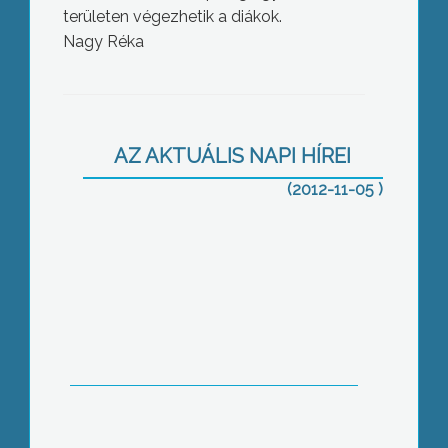
területen végezhetik a diákok.
Nagy Réka
Teltházra számítanak a hajléktalan
szállón
AZ AKTUÁLIS NAPI HÍREI
(2012-11-05 )
Mától lehet igényelni az ingyenes
influenza elleni oltást