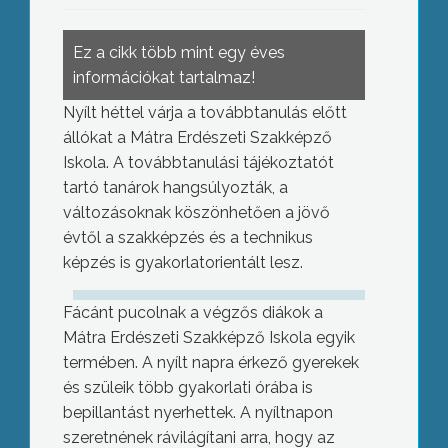
Ez a cikk több mint egy éves
információkat tartalmaz!
Nyílt héttel várja a továbbtanulás előtt
állókat a Mátra Erdészeti Szakképző
Iskola. A továbbtanulási tájékoztatót
tartó tanárok hangsúlyozták, a
változásoknak köszönhetően a jövő
évtől a szakképzés és a technikus
képzés is gyakorlatorientált lesz.
Fácánt pucolnak a végzős diákok a
Mátra Erdészeti Szakképző Iskola egyik
termében. A nyílt napra érkező gyerekek
és szüleik több gyakorlati órába is
bepillantást nyerhettek. A nyíltnapon
szeretnének rávilágítani arra, hogy az