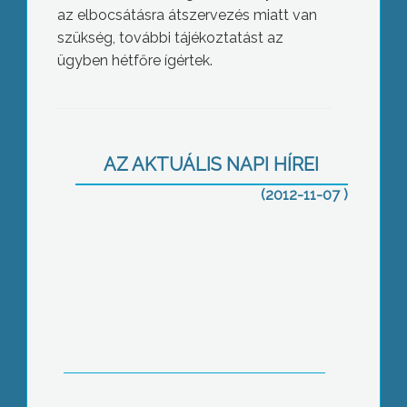
az elbocsátásra átszervezés miatt van
szükség, további tájékoztatást az
ügyben hétfőre ígértek.
Gyöngyös vállalja az iskolák
fenntartását
AZ AKTUÁLIS NAPI HÍREI
(2012-11-07 )
A tudomány napja a Károly Róbert
Főiskolán