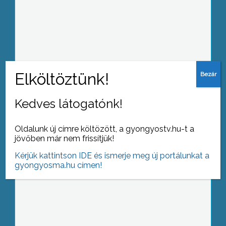
Változik a szemétszállítás, de az AVE
hosszú távra tervez
Kedves látogatónk!
Ittas sofőr okozott balesetet
Gyöngyösön
Oldalunk új címre költözött, a gyongyostv.hu-t a
jövőben már nem frissítjük!
Kérjük kattintson IDE és ismerje meg új portálunkat a
gyongyosma.hu címen!