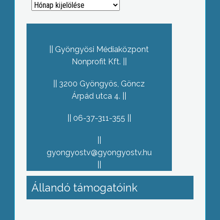
Archívum
Gyöngyösi Médiaközpont
Nonprofit Kft.
3200 Gyöngyös, Göncz
Árpád utca 4.
06-37-311-355
gyongyostv@gyongyostv.hu
Állandó támogatóink