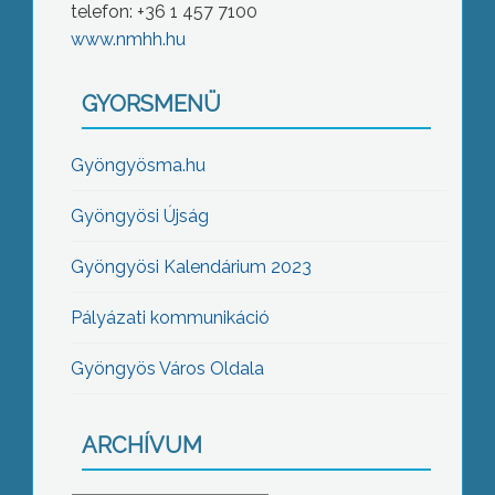
telefon: +36 1 457 7100
www.nmhh.hu
GYORSMENÜ
Gyöngyösma.hu
Gyöngyösi Újság
Gyöngyösi Kalendárium 2023
Pályázati kommunikáció
Gyöngyös Város Oldala
ARCHÍVUM