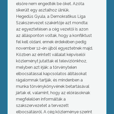
elsőre nem engedték be őket. Azóta
sikerült egy asztalhoz ülniük.
Hegedűs Gyula, a Demokratikus Liga
Szakszervezet szakértője azt mondta:
az egyeztetésen a cég vezetői is azon
az állásponton voltak, hogy a konfliktust
fel kell oldani, ennek érdekében pedig
november 12-én újból egyeztetnek majd.
Közben az érintett vállalat képviselői
közleményt jutattak el televíziónkhoz,
melyben azt írják: a törvénytelen
elbocsátással kapcsolatos állításokat
rágalomnak tartják, és mindenben a
munka törvénykönyvének betartásával
jártak el, valamint, hogy az előírásoknak
megfelelően informálták a
szakszervezetet a tervezett
elbocsátásról. A cég közleménye szerint