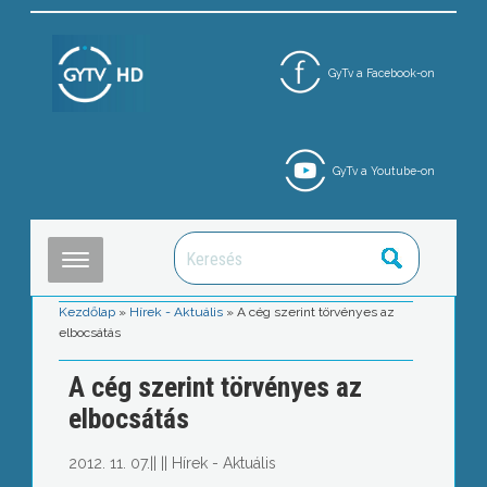
GyTv a Facebook-on
GyTv a Youtube-on
Kezdőlap
»
Hírek - Aktuális
»
A cég szerint törvényes az
elbocsátás
A cég szerint törvényes az
elbocsátás
2012. 11. 07.
||
||
Hírek - Aktuális