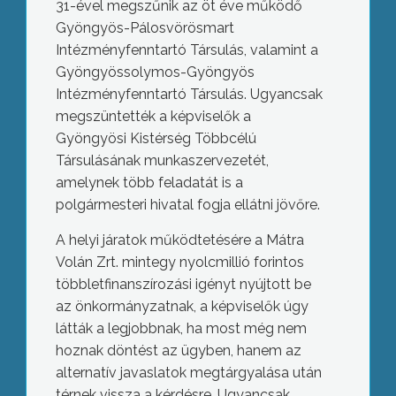
31-ével megszűnik az öt éve működő
Gyöngyös-Pálosvörösmart
Intézményfenntartó Társulás, valamint a
Gyöngyössolymos-Gyöngyös
Intézményfenntartó Társulás. Ugyancsak
megszüntették a képviselők a
Gyöngyösi Kistérség Többcélú
Társulásának munkaszervezetét,
amelynek több feladatát is a
polgármesteri hivatal fogja ellátni jövőre.
A helyi járatok működtetésére a Mátra
Volán Zrt. mintegy nyolcmillió forintos
többletfinanszírozási igényt nyújtott be
az önkormányzatnak, a képviselők úgy
látták a legjobbnak, ha most még nem
hoznak döntést az ügyben, hanem az
alternatív javaslatok megtárgyalása után
térnek vissza a kérdésre. Ugyancsak