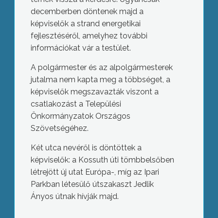
decemberben döntenek majd a
képviselők a strand energetikai
fejlesztéséről, amelyhez további
információkat vár a testület.
A polgármester és az alpolgármesterek
jutalma nem kapta meg a többséget, a
képviselők megszavazták viszont a
csatlakozást a Települési
Önkormányzatok Országos
Szövetségéhez.
Két utca nevéről is döntöttek a
képviselők: a Kossuth úti tömbbelsőben
létrejött új utat Európa-, míg az Ipari
Parkban létesülő útszakaszt Jedlik
Ányos útnak hívják majd.
A tudásalapú társadalmat felváltja a
bölcsességalapú társadalom