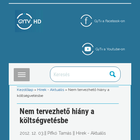
GyTv a Facebook-on
GyTv a Youtube-on
Kezdőlap
»
Hírek - Aktuális
»
Nem tervezhető hiány a
költségvetésbe
Nem tervezhető hiány a
költségvetésbe
2012. 12. 03.
||
Pifkó Tamás
||
Hírek - Aktuális