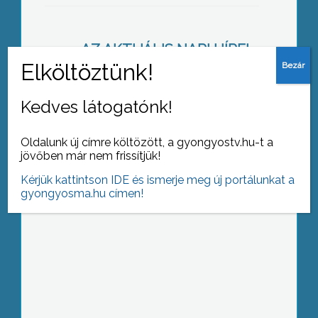
AZ AKTUÁLIS NAPI HÍREI
(2012-12-03 )
Gyöngyösiek Heves megye
Kedves látogatónk!
legkiválóbbjai között
Oldalunk új címre költözött, a gyongyostv.hu-t a
jövőben már nem frissítjük!
Kérjük kattintson IDE és ismerje meg új portálunkat a
gyongyosma.hu címen!
Százszoros véradót is köszöntöttek