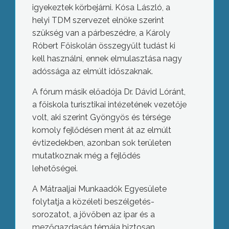
igyekeztek körbejárni. Kósa László, a
helyi TDM szervezet elnöke szerint
szükség van a párbeszédre, a Károly
Róbert Főiskolán összegyűlt tudást ki
kell használni, ennek elmulasztása nagy
adóssága az elmúlt időszaknak.
A fórum másik előadója Dr. Dávid Lóránt,
a főiskola turisztikai intézetének vezetője
volt, aki szerint Gyöngyös és térsége
komoly fejlődésen ment át az elmúlt
évtizedekben, azonban sok területen
mutatkoznak még a fejlődés
lehetőségei.
A Mátraaljai Munkaadók Egyesülete
folytatja a közéleti beszélgetés-
sorozatot, a jövőben az ipar és a
mezőgazdaság témája biztosan