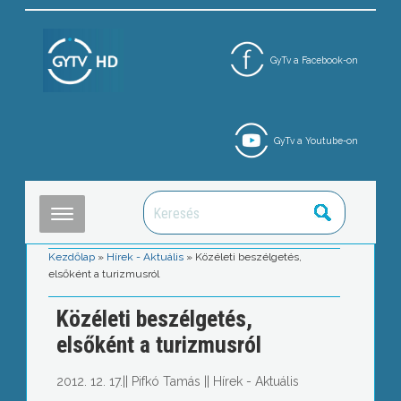
GyTv a Facebook-on
GyTv a Youtube-on
Kezdőlap
»
Hírek - Aktuális
»
Közéleti beszélgetés,
elsőként a turizmusról
Közéleti beszélgetés,
elsőként a turizmusról
2012. 12. 17.
||
Pifkó Tamás
||
Hírek - Aktuális