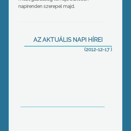
napirenden szerepel majd.
Tíz vállalkozással indul az
inkubátorház
AZ AKTUÁLIS NAPI HÍREI
(2012-12-17 )
Megvásárolná a kistérségi társulás
kisbuszát Gyöngyössolymos