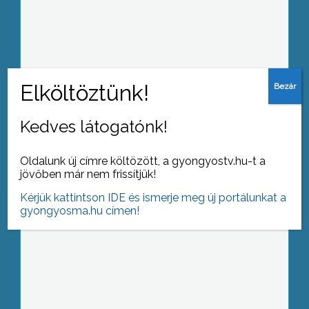
Ünnepvárás: fény és zene
Kedves látogatónk!
Fizika, kicsit másképp –
tehetségkutató verseny a Bottyánban
Oldalunk új címre költözött, a gyongyostv.hu-t a
jövőben már nem frissítjük!
Kérjük kattintson IDE és ismerje meg új portálunkat a
gyongyosma.hu címen!