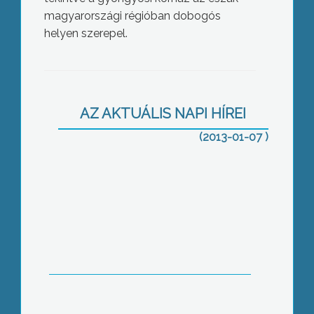
magyarországi régióban dobogós
helyen szerepel.
Mozgalmas évzárás a tűzoltóknál és a
rendőrségnél
AZ AKTUÁLIS NAPI HÍREI
(2013-01-07 )
Megkezdte a munkát a gyöngyösi
járási hivatal