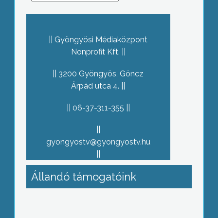
Gyöngyösi Médiaközpont
Nonprofit Kft.
3200 Gyöngyös, Göncz
Árpád utca 4.
06-37-311-355
gyongyostv@gyongyostv.hu
Állandó támogatóink