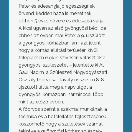
Péter és édesanyja jó egészségnek
örvend, kedden haza is mehetnek,
otthon 5 éves nővére és édesapja várja.
A kicsi ugyan az első gyöngyösi bébi, de
ebben az évben már Péter a 9. újszülött
a gyöngyösi kórházban, ami azt jelenti,
hogy a kórház ellátási területén kívüli
településen élők is szívesen választják a
gyöngyösi szülészetet – jelentette ki Al
Gaui Nadim, a Szülészeti Nőgyógyászati
Osztály főorvosa. Tavaly összesen 818
újszülött látta meg a napvilágot a
gyöngyösi kórházban, harminccal több,
mint az előző évben.
A főorvos szerint a szakmai munkának, a
technika és a hotelellátás fejlesztésének
köszönhető hogy a születések számát
tekintve a gyöngyösi kórház az észak-