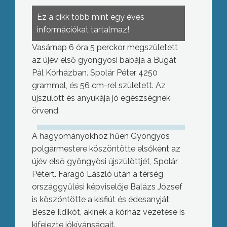
Ez a cikk több mint egy éves
információkat tartalmaz!
Vasárnap 6 óra 5 perckor megszületett
az újév első gyöngyösi babája a Bugát
Pál Kórházban. Spolár Péter 4250
grammal, és 56 cm-rel született. Az
újszülött és anyukája jó egészségnek
örvend.
A hagyományokhoz hűen Gyöngyös
polgármestere köszöntötte elsőként az
újév első gyöngyösi újszülöttjét, Spolár
Pétert. Faragó László után a térség
országgyűlési képviselője Balázs József
is köszöntötte a kisfiút és édesanyját
Besze Ildikót, akinek a kórház vezetése is
kifejezte jókívánságait.