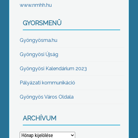
www.nmhh.hu
GYORSMENÜ
Gyöngyösma.hu
Gyöngyösi Újság
Gyöngyösi Kalendárium 2023
Pályázati kommunikáció
Gyöngyös Város Oldala
ARCHÍVUM
Archívum