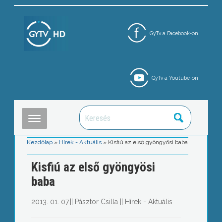
GyTv a Facebook-on
GyTv a Youtube-on
Kezdőlap
»
Hírek - Aktuális
»
Kisfiú az első gyöngyösi baba
Kisfiú az első gyöngyösi
baba
2013. 01. 07.
||
Pásztor Csilla
||
Hírek - Aktuális