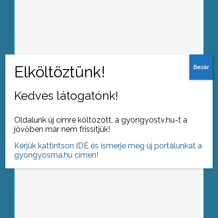
Új év, új költségek – a rezsi csökken, de
sok minden ára növekszik
Kedves látogatónk!
Újévi koncert a Zuglói
Filharmónikusokkal
Oldalunk új címre költözött, a gyongyostv.hu-t a
jövőben már nem frissítjük!
Kérjük kattintson IDE és ismerje meg új portálunkat a
gyongyosma.hu címen!