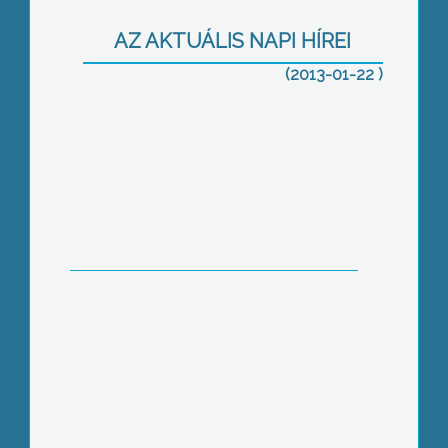
AZ AKTUÁLIS NAPI HÍREI
(2013-01-22 )
Drágább takarmány, drágább tej
Megírták a felvételiket a leendő
kisgimnazisták