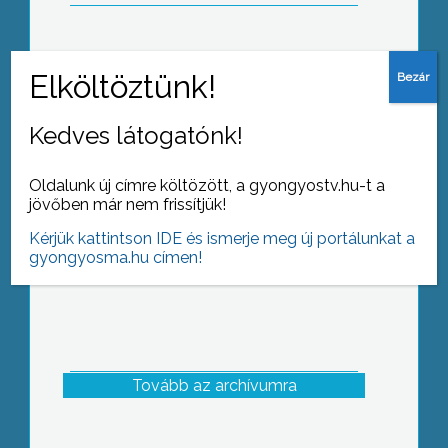
Vidámságot adni: ez vezérli a
karikaturistát
Kedves látogatónk!
Oldalunk új címre költözött, a gyongyostv.hu-t a
jövőben már nem frissítjük!
Kérjük kattintson IDE és ismerje meg új portálunkat a
gyongyosma.hu címen!
Tovább az archívumra