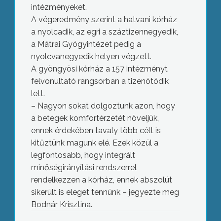
intézményeket.
A végeredmény szerint a hatvani kórház
a nyolcadik, az egri a száztizennegyedik,
a Mátrai Gyógyintézet pedig a
nyolcvanegyedik helyen végzett.
A gyöngyösi kórház a 157 intézményt
felvonultató rangsorban a tizenötödik
lett.
– Nagyon sokat dolgoztunk azon, hogy
a betegek komfortérzetét növeljük,
ennek érdekében tavaly több célt is
kitűztünk magunk elé. Ezek közül a
legfontosabb, hogy integrált
minőségirányítási rendszerrel
rendelkezzen a kórház, ennek abszolút
sikerült is eleget tennünk – jegyezte meg
Bodnár Krisztina.
Tavaszra elkészül a Sástói Kemping