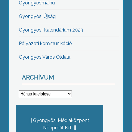
Gyöngyösma.hu
Gyöngyösi Újság
Gyöngyösi Kalendárium 2023
Pályázati kommunikáció
Gyöngyös Város Oldala
ARCHÍVUM
Archívum
Gyöngyösi Médiaközpont
Nonprofit Kft.