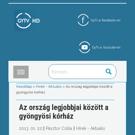
GyTv a Facebook-on
GyTv a Youtube-on
Kezdőlap
»
Hírek - Aktuális
»
Az ország legjobbjai között a
gyöngyösi kórház
Az ország legjobbjai között a
gyöngyösi kórház
2013. 01. 22.
||
Pásztor Csilla
||
Hírek - Aktuális