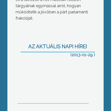
tárgyalnak egymással arról, hogyan
működtetik a jövőben a párt parlamenti
frakcióját.
Hó és jégcsap-veszély
AZ AKTUÁLIS NAPI HÍREI
(2013-01-29 )
Fontos változások az energetikai
tanúsításban