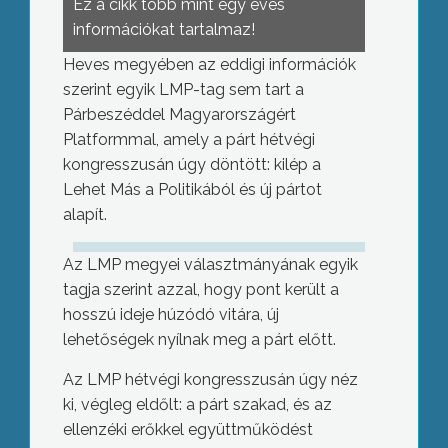
Ez a cikk több mint egy éves
információkat tartalmaz!
Heves megyében az eddigi információk
szerint egyik LMP-tag sem tart a
Párbeszéddel Magyarországért
Platformmal, amely a párt hétvégi
kongresszusán úgy döntött: kilép a
Lehet Más a Politikából és új pártot
alapít.
Az LMP megyei választmányának egyik
tagja szerint azzal, hogy pont került a
hosszú ideje húzódó vitára, új
lehetőségek nyílnak meg a párt előtt.
Az LMP hétvégi kongresszusán úgy néz
ki, végleg eldőlt: a párt szakad, és az
ellenzéki erőkkel együttműködést