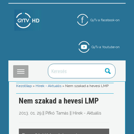
GyTv a Facebook-on
GyTv a Youtube-on
Kezdőlap
»
Hírek - Aktuális
»
Nem szakad a hevesi LMP
Nem szakad a hevesi LMP
2013. 01. 29.
||
Pifkó Tamás
||
Hírek - Aktuális