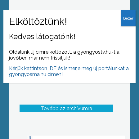
Szivárvány: tehetséggondozó délelőtt
az ovisoknak
Kedves látogatónk!
Oldalunk új címre költözött, a gyongyostv.hu-t a
jövőben már nem frissítjük!
Kérjük kattintson IDE és ismerje meg új portálunkat a
gyongyosma.hu címen!
Tovább az archívumra