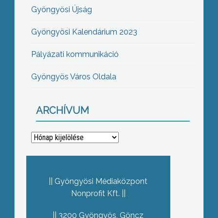
Gyöngyösi Újság
Gyöngyösi Kalendárium 2023
Pályázati kommunikáció
Gyöngyös Város Oldala
ARCHÍVUM
Archívum
Gyöngyösi Médiaközpont
Nonprofit Kft.
3200 Gyöngyös, Göncz