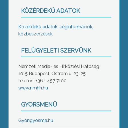
KÖZÉRDEKŰ ADATOK
Közérdekű adatok, céginformációk,
közbeszerzések
FELÜGYELETI SZERVÜNK
Nemzeti Média- és Hírközlési Hatóság
1015 Budapest, Ostrom u. 23-25
telefon: +36 1 457 7100
www.nmhh.hu
GYORSMENÜ
Gyöngyösma.hu