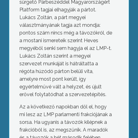
sürgető Párbeszéddel Magyarországért
Platform tagjai elhagyják a pártot.
Lukács Zoltán, a párt megyei
választmányának tagja azt mondja:
pontos szám nincs még a távozókról, de
a mostani ismereteik szerint Heves
megyéből senki sem hagyja el az LMP-t.
Lukács Zoltán szerint a megyei
szervezet munkáját is hátráltatta a
régóta húzódó párton belüli vita,
amelyre most pont került, így
egyértelművé vált a helyzet, és újult
erővel folytatódhat a szervezetépítés.
Az a következő napokban dől el, hogy
mi lesz az LMP parlamenti frakciójának a
sorsa. Ha ugyanis a távozók kilépnek a
frakcióból is, az megszűnik. A maradók
és a távozók a hét második felében