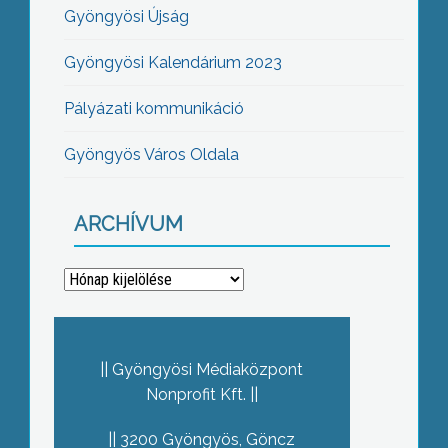
Gyöngyösi Újság
Gyöngyösi Kalendárium 2023
Pályázati kommunikáció
Gyöngyös Város Oldala
ARCHÍVUM
Archívum
Gyöngyösi Médiaközpont
Nonprofit Kft.
3200 Gyöngyös, Göncz