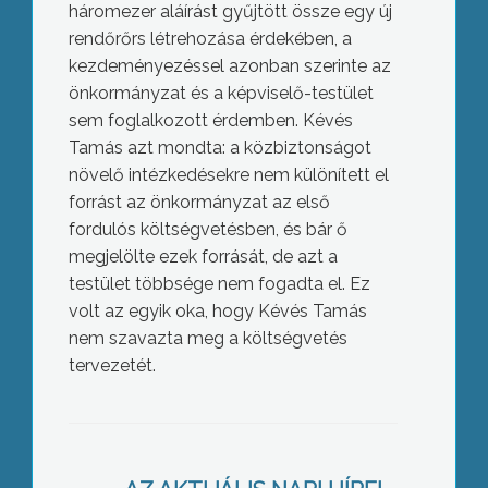
háromezer aláírást gyűjtött össze egy új
rendőrőrs létrehozása érdekében, a
kezdeményezéssel azonban szerinte az
önkormányzat és a képviselő-testület
sem foglalkozott érdemben. Kévés
Tamás azt mondta: a közbiztonságot
növelő intézkedésekre nem különített el
forrást az önkormányzat az első
fordulós költségvetésben, és bár ő
megjelölte ezek forrását, de azt a
testület többsége nem fogadta el. Ez
volt az egyik oka, hogy Kévés Tamás
nem szavazta meg a költségvetés
tervezetét.
Újratervezés: fórum a 2014-2020-as
uniós tervezési ciklusról