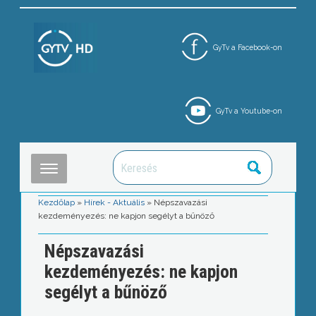
GyTv a Facebook-on
GyTv a Youtube-on
Kezdőlap
»
Hírek - Aktuális
»
Népszavazási
kezdeményezés: ne kapjon segélyt a bűnöző
Népszavazási
kezdeményezés: ne kapjon
segélyt a bűnöző