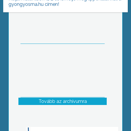
gyongyosma.hu címen!
Foghíjas magyarság: a fogmegtartó
kezelések ingyenesek
Tovább az archívumra