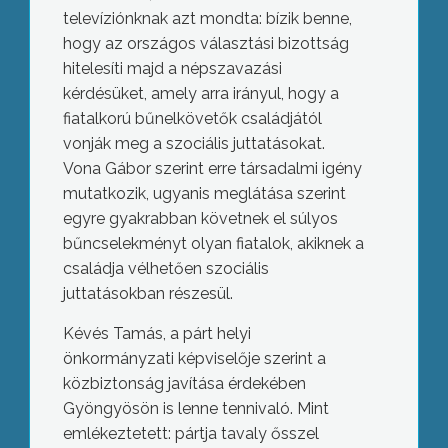
televíziónknak azt mondta: bízik benne,
hogy az országos választási bizottság
hitelesíti majd a népszavazási
kérdésüket, amely arra irányul, hogy a
fiatalkorú bűnelkövetők családjától
vonják meg a szociális juttatásokat.
Vona Gábor szerint erre társadalmi igény
mutatkozik, ugyanis meglátása szerint
egyre gyakrabban követnek el súlyos
bűncselekményt olyan fiatalok, akiknek a
családja vélhetően szociális
juttatásokban részesül.
Kévés Tamás, a párt helyi
önkormányzati képviselője szerint a
közbiztonság javítása érdekében
Gyöngyösön is lenne tennivaló. Mint
emlékeztetett: pártja tavaly ősszel