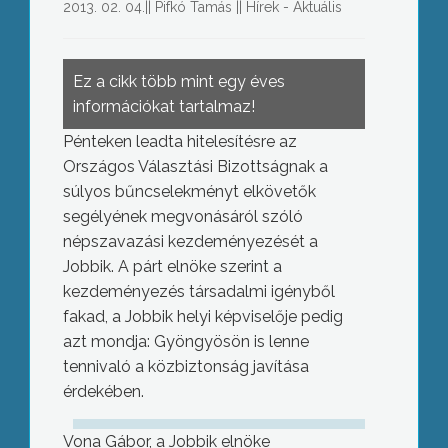
2013. 02. 04.
||
Pifkó Tamás
||
Hírek - Aktuális
Ez a cikk több mint egy éves
információkat tartalmaz!
Pénteken leadta hitelesítésre az
Országos Választási Bizottságnak a
súlyos bűncselekményt elkövetők
segélyének megvonásáról szóló
népszavazási kezdeményezését a
Jobbik. A párt elnöke szerint a
kezdeményezés társadalmi igényből
fakad, a Jobbik helyi képviselője pedig
azt mondja: Gyöngyösön is lenne
tennivaló a közbiztonság javítása
érdekében.
Vona Gábor, a Jobbik elnöke