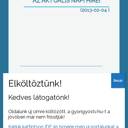
AZ AKTUÁLIS NAPI HÍREI
(2013-02-04 )
Abasáron a képviselő – térségjáró
körúton Balázs József
Több utalvány, több elfogadóhely
Kedves látogatónk!
Oldalunk új címre költözött, a gyongyostv.hu-t a
jövőben már nem frissítjük!
Kérjük kattintson IDE és ismerje meg új portálunkat a