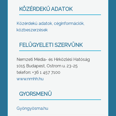
KÖZÉRDEKŰ ADATOK
Közérdekű adatok, céginformációk,
közbeszerzések
FELÜGYELETI SZERVÜNK
Nemzeti Média- és Hírközlési Hatóság
1015 Budapest, Ostrom u. 23-25
telefon: +36 1 457 7100
www.nmhh.hu
GYORSMENÜ
Gyöngyösma.hu