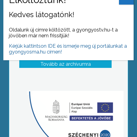
Kedves látogatónk!
Oldalunk új címre költözött, a gyongyostv.hu-t a
jövőben már nem frissítjük!
Kérjük kattintson IDE és ismerje meg új portálunkat a
gyongyosma.hu címen!
Tovább az archívumra