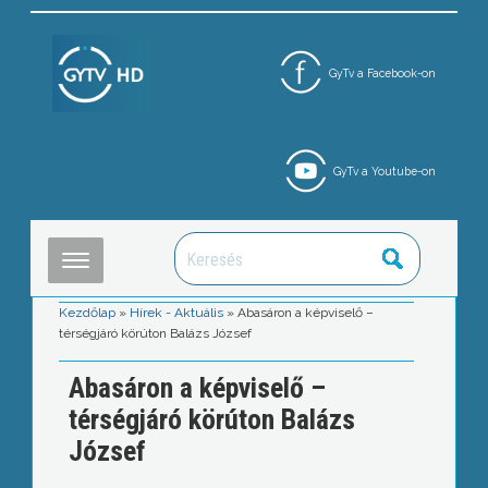
GyTv a Facebook-on
GyTv a Youtube-on
Kezdőlap
»
Hírek - Aktuális
»
Abasáron a képviselő –
térségjáró körúton Balázs József
Abasáron a képviselő –
térségjáró körúton Balázs
József