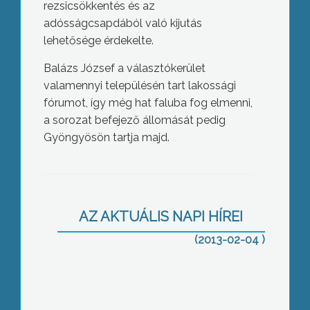
rezsicsökkentés és az
adósságcsapdából való kijutás
lehetősége érdekelte.
Balázs József a választókerület
valamennyi településén tart lakossági
fórumot, így még hat faluba fog elmenni,
a sorozat befejező állomását pedig
Gyöngyösön tartja majd.
Népszavazási kezdeményezés: ne
kapjon segélyt a bűnöző
AZ AKTUÁLIS NAPI HÍREI
(2013-02-04 )