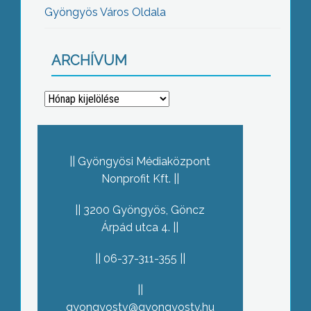
Gyöngyös Város Oldala
ARCHÍVUM
Archívum
Gyöngyösi Médiaközpont
Nonprofit Kft.
3200 Gyöngyös, Göncz
Árpád utca 4.
06-37-311-355
gyongyostv@gyongyostv.hu