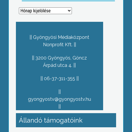
Archívum
Gyöngyösi Médiaközpont
Nonprofit Kft.
3200 Gyöngyös, Göncz
Árpád utca 4.
06-37-311-355
gyongyostv@gyongyostv.hu
Állandó támogatóink