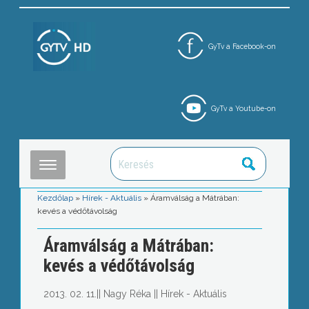
GyTv a Facebook-on
GyTv a Youtube-on
Kezdőlap
»
Hírek - Aktuális
»
Áramválság a Mátrában:
kevés a védőtávolság
Áramválság a Mátrában:
kevés a védőtávolság
2013. 02. 11.
||
Nagy Réka
||
Hírek - Aktuális