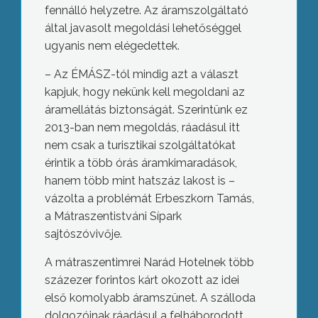
fennálló helyzetre. Az áramszolgáltató
által javasolt megoldási lehetőséggel
ugyanis nem elégedettek.
– Az ÉMÁSZ-tól mindig azt a választ
kapjuk, hogy nekünk kell megoldani az
áramellátás biztonságát. Szerintünk ez
2013-ban nem megoldás, ráadásul itt
nem csak a turisztikai szolgáltatókat
érintik a több órás áramkimaradások,
hanem több mint hatszáz lakost is –
vázolta a problémát Erbeszkorn Tamás,
a Mátraszentistváni Sípark
sajtószóvivője.
A mátraszentimrei Narád Hotelnek több
százezer forintos kárt okozott az idei
első komolyabb áramszünet. A szálloda
dolgozóinak ráadásul a felháborodott