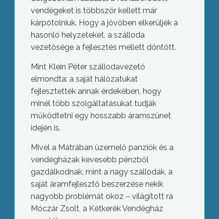
vendégeket is többször kellett már
kárpótolniuk. Hogy a jövőben elkerüljék a
hasonló helyzeteket, a szálloda
vezetősége a fejlesztés mellett döntött.
Mint Klein Péter szállodavezető
elmondta: a saját hálózatukat
fejlesztették annak érdekében, hogy
minél több szolgáltatásukat tudják
működtetni egy hosszabb áramszünet
idején is.
Mivel a Mátrában üzemelő panziók és a
vendégházak kevesebb pénzből
gazdálkodnak, mint a nagy szállodák, a
saját áramfejlesztő beszerzése nekik
nagyobb problémát okoz – világított rá
Móczár Zsolt, a Kétkerék Vendégház