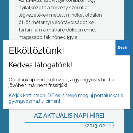
Az ÉMÁSZ szóvivője korábban úgy
nyilatkozott: a törvény szerint a
légvezetékek mellett mindkét oldalon
öt-öt méternyi védőtávolságot kell
tartani, ám a mátrai erdőkben ennél
magasabb fák nőnek, így a
védőtávolságon kívülről is rádőlnek a
vezetékekre, ezzel üzemzavarokat
okozva. Úgy vélte, törvénymódosítás
Kedves látogatónk!
szükséges annak érdekében, hogy
szélesebb sávban vághassák ki a fákat a
Oldalunk új címre költözött, a gyongyostv.hu-t a
A kórház javára jótékonykodtak a
mátrai áramvezetékek mentén.
jövőben már nem frissítjük!
városbál vendégei
Kérjük kattintson IDE és ismerje meg új portálunkat a
gyongyosma.hu címen!
AZ AKTUÁLIS NAPI HÍREI
(2013-02-11 )