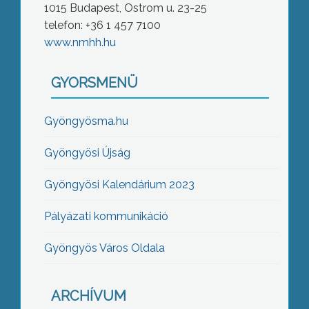
1015 Budapest, Ostrom u. 23-25
telefon: +36 1 457 7100
www.nmhh.hu
GYORSMENÜ
Gyöngyösma.hu
Gyöngyösi Újság
Gyöngyösi Kalendárium 2023
Pályázati kommunikáció
Gyöngyös Város Oldala
ARCHÍVUM