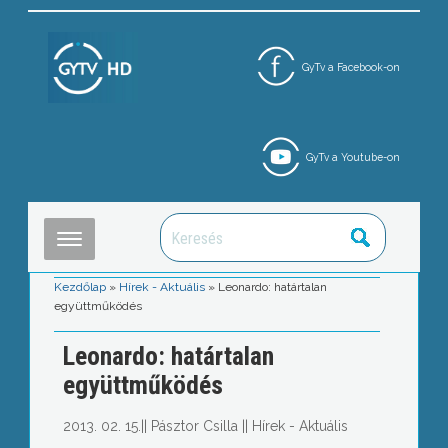
GyTv a Facebook-on
GyTv a Youtube-on
Kezdőlap
»
Hírek - Aktuális
»
Leonardo: határtalan
együttműködés
Leonardo: határtalan
együttműködés
2013. 02. 15.
||
Pásztor Csilla
||
Hírek - Aktuális