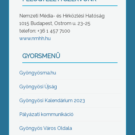
Nemzeti Média- és Hírközlési Hatóság
1015 Budapest, Ostrom u. 23-25
telefon: +36 1 457 7100
www.nmhh.hu
GYORSMENÜ
Gyöngyösma.hu
Gyöngyösi Újság
Gyöngyösi Kalendárium 2023
Pályázati kommunikáció
Gyöngyös Város Oldala