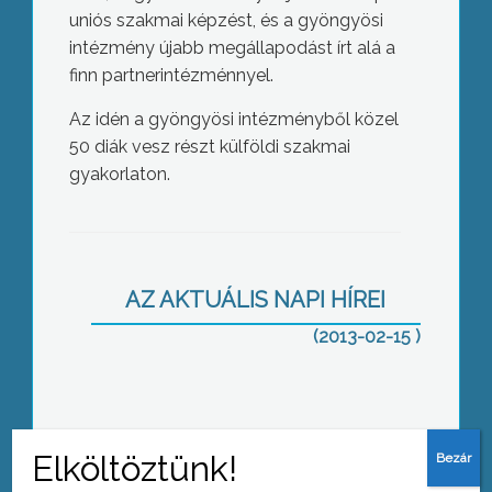
uniós szakmai képzést, és a gyöngyösi
intézmény újabb megállapodást írt alá a
finn partnerintézménnyel.
Az idén a gyöngyösi intézményből közel
50 diák vesz részt külföldi szakmai
gyakorlaton.
Közmeghallgatás: kátyúk, utak, kutyák
és galambok
AZ AKTUÁLIS NAPI HÍREI
(2013-02-15 )
A kormánymegbízott egyeztetett az
áramszolgáltatóval