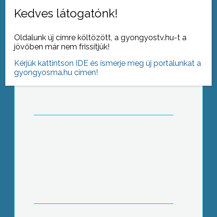
Kedves látogatónk!
Oldalunk új címre költözött, a gyongyostv.hu-t a
jövőben már nem frissítjük!
Munkácsra kirándulnak az Egressysek
Kérjük kattintson IDE és ismerje meg új portálunkat a
gyongyosma.hu címen!
Kölyökbarátság: bárány az oroszlánok
között