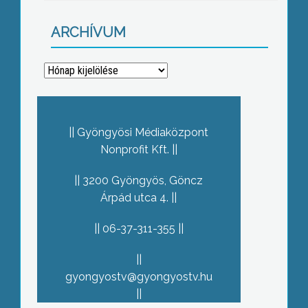
ARCHÍVUM
Archívum
Gyöngyösi Médiaközpont
Nonprofit Kft.
3200 Gyöngyös, Göncz
Árpád utca 4.
06-37-311-355
gyongyostv@gyongyostv.hu