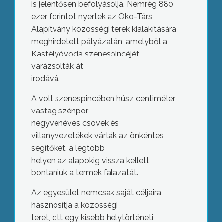
is jelentősen befolyásolja. Nemrég 880
ezer forintot nyertek az Öko-Társ
Alapítvány közösségi terek kialakítására
meghirdetett pályázatán, amelyből a
Kastélyóvoda szenespincéjét
varázsolták át
irodává.
A volt szenespincében húsz centiméter
vastag szénpor,
negyvenéves csövek és
villanyvezetékek várták az önkéntes
segítőket, a legtöbb
helyen az alapokig vissza kellett
bontaniuk a termek falazatát.
Az egyesület nemcsak saját céljaira
hasznosítja a közösségi
teret, ott egy kisebb helytörténeti