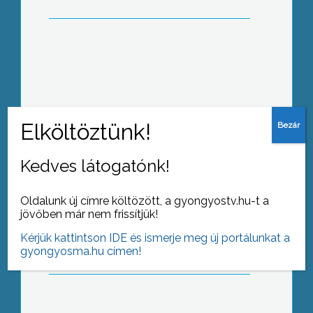
Kitüntetéssel búcsúzott egyik
legrégebbi sofőrjétől a Mátra Volán Zrt
Kedves látogatónk!
Együttműködési megállapodást
Oldalunk új címre költözött, a gyongyostv.hu-t a
kötött a Károly Róbert Főiskola a
jövőben már nem frissítjük!
Vöröskereszttel
Kérjük kattintson IDE és ismerje meg új portálunkat a
gyongyosma.hu címen!