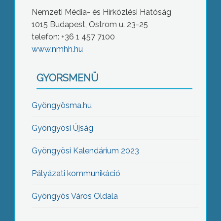
Nemzeti Média- és Hírközlési Hatóság
1015 Budapest, Ostrom u. 23-25
telefon: +36 1 457 7100
www.nmhh.hu
GYORSMENÜ
Gyöngyösma.hu
Gyöngyösi Újság
Gyöngyösi Kalendárium 2023
Pályázati kommunikáció
Gyöngyös Város Oldala