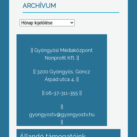
ARCHÍVUM
Archívum
Gyöngyösi Médiaközpont
Nonprofit Kft.
3200 Gyöngyös, Göncz
Árpád utca 4.
06-37-311-355
gyongyostv@gyongyostv.hu
Állandó támogatóink