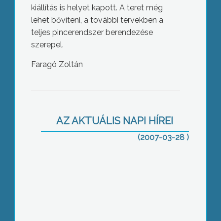
kiállítás is helyet kapott. A teret még
lehet bővíteni, a további tervekben a
teljes pincerendszer berendezése
szerepel.
Faragó Zoltán
Állampolgári eskü
AZ AKTUÁLIS NAPI HÍREI
(2007-03-28 )
Rákóczi-nap