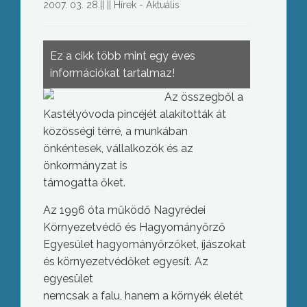
2007. 03. 28.
||
||
Hírek - Aktuális
Ez a cikk több mint egy éves
információkat tartalmaz!
Az összegből a
Kastélyóvoda pincéjét alakították át
közösségi térré, a munkában
önkéntesek, vállalkozók és az
önkormányzat is
támogatta őket.
Az 1996 óta működő Nagyrédei
Környezetvédő és Hagyományőrző
Egyesület hagyományőrzőket, íjászokat
és környezetvédőket egyesít. Az
egyesület
nemcsak a falu, hanem a környék életét