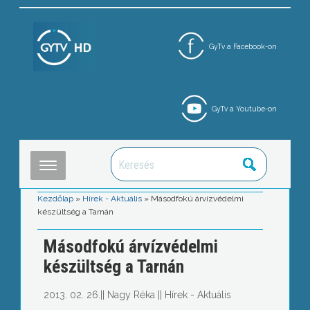
GyTv a Facebook-on
GyTv a Youtube-on
Kezdőlap
»
Hírek - Aktuális
»
Másodfokú árvízvédelmi
készültség a Tarnán
Másodfokú árvízvédelmi
készültség a Tarnán
2013. 02. 26.
||
Nagy Réka
||
Hírek - Aktuális