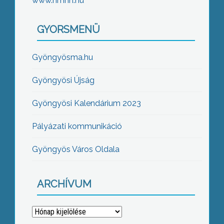
www.nmhh.hu
GYORSMENÜ
Gyöngyösma.hu
Gyöngyösi Újság
Gyöngyösi Kalendárium 2023
Pályázati kommunikáció
Gyöngyös Város Oldala
ARCHÍVUM
Archívum