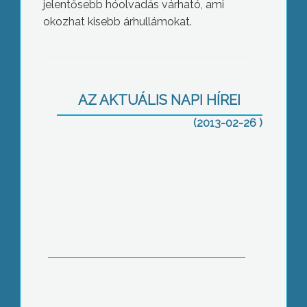
jelentősebb hóolvadás várható, ami
okozhat kisebb árhullámokat.
Gyöngyös kéri az adósságátvállalást
AZ AKTUÁLIS NAPI HÍREI
(2013-02-26 )
A parlamentben a mátrai
áramkimaradásokról