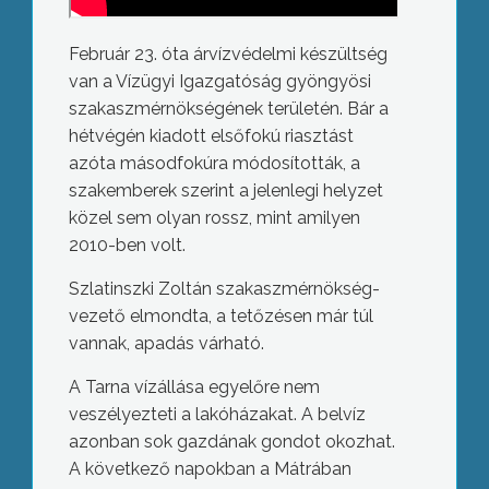
Február 23. óta árvízvédelmi készültség
van a Vízügyi Igazgatóság gyöngyösi
szakaszmérnökségének területén. Bár a
hétvégén kiadott elsőfokú riasztást
azóta másodfokúra módosították, a
szakemberek szerint a jelenlegi helyzet
közel sem olyan rossz, mint amilyen
2010-ben volt.
Szlatinszki Zoltán szakaszmérnökség-
vezető elmondta, a tetőzésen már túl
vannak, apadás várható.
A Tarna vízállása egyelőre nem
veszélyezteti a lakóházakat. A belvíz
azonban sok gazdának gondot okozhat.
A következő napokban a Mátrában