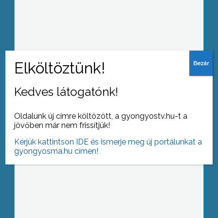
A kommunizmus áldozataira
emlékeztek
Kedves látogatónk!
Székely zászló a Berze Nagy János
Gimnáziumban
Oldalunk új címre költözött, a gyongyostv.hu-t a
jövőben már nem frissítjük!
Kérjük kattintson IDE és ismerje meg új portálunkat a
gyongyosma.hu címen!