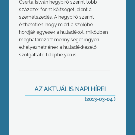
Cserta István hegybíró szerint több
százezer forint költséget jelent a
szemétszedés. A hegybíró szerint
érthetetlen, hogy miért a szőlőbe
hordják egyesek a hulladékot, miközben
meghatározott mennyiséget ingyen
elhelyezhetnének a hulladékkezelő
szolgáltató telephelyén is.
Patakba hajtott, meghalt az autós
AZ AKTUÁLIS NAPI HÍREI
(2013-03-04 )
Csomagajánlatokkal az Utazás