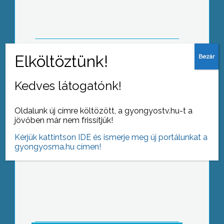
kiállításon
Mozgás! – Sportnap a Kálváriaparti
Kedves látogatónk!
Általános Iskolában
Oldalunk új címre költözött, a gyongyostv.hu-t a
jövőben már nem frissítjük!
Kérjük kattintson IDE és ismerje meg új portálunkat a
gyongyosma.hu címen!