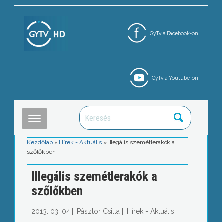
GyTv a Facebook-on
GyTv a Youtube-on
Kezdőlap
»
Hírek - Aktuális
»
Illegális szemétlerakók a
szőlőkben
Illegális szemétlerakók a
szőlőkben
2013. 03. 04.
||
Pásztor Csilla
||
Hírek - Aktuális