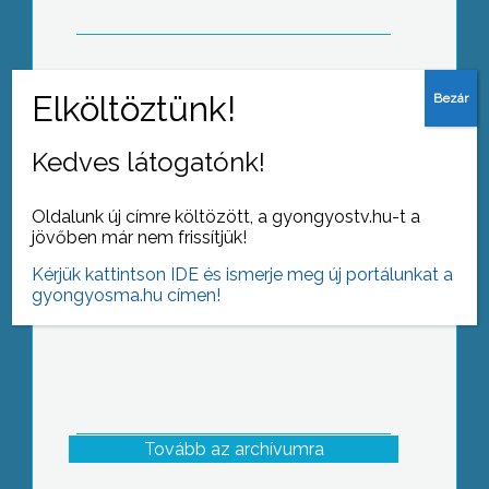
Csomagajánlatokkal az Utazás
kiállításon
Kedves látogatónk!
Oldalunk új címre költözött, a gyongyostv.hu-t a
jövőben már nem frissítjük!
Kérjük kattintson IDE és ismerje meg új portálunkat a
gyongyosma.hu címen!
Tovább az archívumra