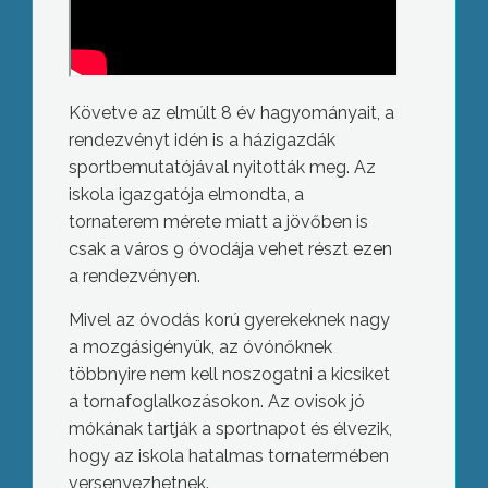
Követve az elmúlt 8 év hagyományait, a
rendezvényt idén is a házigazdák
sportbemutatójával nyitották meg. Az
iskola igazgatója elmondta, a
tornaterem mérete miatt a jövőben is
csak a város 9 óvodája vehet részt ezen
a rendezvényen.
Mivel az óvodás korú gyerekeknek nagy
a mozgásigényük, az óvónőknek
többnyire nem kell noszogatni a kicsiket
a tornafoglalkozásokon. Az ovisok jó
mókának tartják a sportnapot és élvezik,
hogy az iskola hatalmas tornatermében
versenyezhetnek.