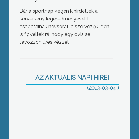
Bár a sportnap végén kihirdették a
sorverseny legeredményesebb
csapatainak névsorát, a szervezők idén
is figyeltek rá, hogy egy ovis se
távozzon üres kézzel.
Patakba hajtott, meghalt az autós
AZ AKTUÁLIS NAPI HÍREI
(2013-03-04 )
Illegális szemétlerakók a szőlőkben