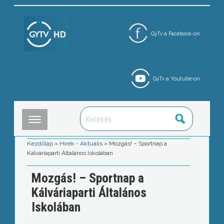
GyTv a Facebook-on
GyTv a Youtube-on
Kezdőlap
»
Hírek - Aktuális
»
Mozgás! – Sportnap a
Kálváriaparti Általános Iskolában
Mozgás! – Sportnap a
Kálváriaparti Általános
Iskolában