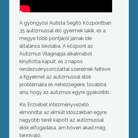
A gyöngyösi Autista Segítő Központban
35 autizmussal élő gyermek lakik, és a
megye több pontjáról járnak ide
általános iskolába. A központ az
Autizmus Világnapja alkalmából
kinyitotta kapuit, és 2 napos
rendezvénysorozattal szeretnék felhívni
a figyelmet az autizmussal élők
problémáira és nehézségeire, továbbá
arra, hogy az autizmus egyre gyakoribb.
Kis Erzsébet intézményvezető
elmondta: az elmúlt időszakban egyre
nagyobb teret kapott az autizmussal
élők elfogadása, ám bőven akad még
tennivaló.