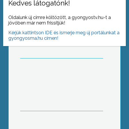
Kedves látogatónk!
Oldalunk új címre költözött, a gyongyostv.hu-t a
Tisztelgés II. Rákóczi Ferenc emléke
jövőben már nem frissítjük!
előtt
Kérjük kattintson IDE és ismerje meg új portálunkat a
gyongyosma.hu címen!
Benzinnel locsolta le Batthyány
szobrát