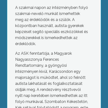
A szakmai napon az intézményben folyó
szakmai-nevelő munkát ismerhették
meg az érdeklődők és a szülők. A
központban használt, autista gyerekek
képzését segítő speciális eszközökkel és
módszerekkel is ismerkedhettek az
érdeklődők.
Az ASK fenntartója, a Magyarok
Nagyasszonya Ferences
Rendtartomány, a gyöngyösi
intézményen kívül, Karácsondon egy
majorságot is működtet, ahol 10 felnőtt
autista lakhatását és foglalkoztatását
oldják meg. A rendezvény résztvevői
nyílt nap keretében ismerkedhettek az itt
folyó munkával. Szombaton Kékestetőn,
Kék sétával folytatódott a program, este