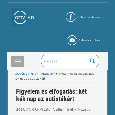
GyTv a Facebook-on
GyTv a Youtube-on
Kezdőlap
»
Hírek - Aktuális
»
Figyelem és elfogadás: két
kék nap az autistákért
Figyelem és elfogadás: két
kék nap az autistákért
2013. 04. 05.
||
Pásztor Csilla
||
Hírek - Aktuális