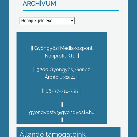
ARCHÍVUM
Archívum
Gyöngyösi Médiaközpont
Nonprofit Kft.
3200 Gyöngyös, Göncz
Árpád utca 4.
06-37-311-355
gyongyostv@gyongyostv.hu
Állandó támogatóink