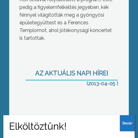
pedig a figyelemfelkeltés jegyében, kék
fénnyel világították meg a gyöngyösi
épületegyüttest és a Ferences
Templomot, ahol jótékonysági koncertet
is tartottak.
Õsztől már biztosan fogadja a
látogatókat a megújult kincstár
AZ AKTUÁLIS NAPI HÍREI
(2013-04-05 )
Újra itthon a dízelmozdony