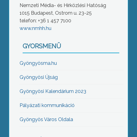
Nemzeti Média- és Hírközlési Hatóság
1015 Budapest, Ostrom u. 23-25
telefon: +36 1 457 7100
www.nmhh.hu
GYORSMENÜ
Gyöngyösma.hu
Gyöngyösi Újság
Gyöngyösi Kalendárium 2023
Pályázati kommunikáció
Gyöngyös Város Oldala