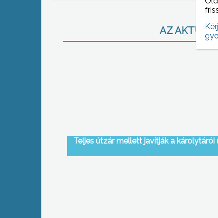
Old
fris
Kér
AZ AKTUÁLIS
gyo
Teljes útzár mellett javítják a károlytárói 