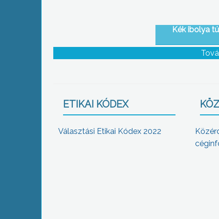
Kék ibolya tú
Tová
ETIKAI KÓDEX
KÖZ
Választási Etikai Kódex 2022
Közér
céginf