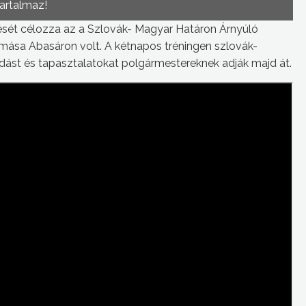
tartalmaz!
sét célozza az a Szlovák- Magyar Határon Árnyúló
ása Abasáron volt. A kétnapos tréningen szlovák-
dást és tapasztalatokat polgármestereknek adják majd át.