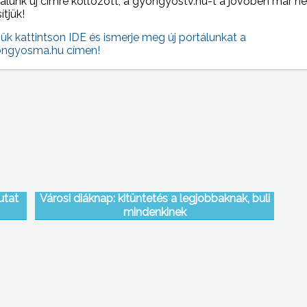
alunk új címre költözött, a gyongyostv.hu-t a jövőben már n
sítjük!
jük kattintson IDE és ismerje meg új portálunkat a
 NAPI HÍREI
(2013-04-12 )
ngyosma.hu címen!
utat
Városi diáknap: kitüntetés a legjobbaknak, buli
mindenkinek