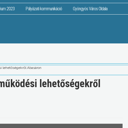
rium 2023
Pályázati kommunikáció
Gyöngyös Város Oldala
i lehetőségekről Abasáron
működési lehetőségekről