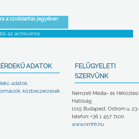
ra a szolidaritás jegyében
bb az archívumra
ÉRDEKŰ ADATOK
FELÜGYELETI
SZERVÜNK
dekű adatok,
ormációk, közbeszerzések
Nemzeti Média- és Hírközlési
Hatóság
1015 Budapest, Ostrom u. 23
telefon: +36 1 457 7100
www.nmhh.hu