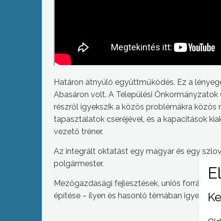
Határon átnyúló együttműködés. Ez a lényege
Abasáron volt. A Települési Önkormányzatok
részről igyekszik a közös problémákra közös 
tapasztalatok cseréjével, és a kapacitások 
vezető tréner.
Az integrált oktatást egy magyar és egy szlo
polgármester.
Mezőgazdasági fejlesztések, uniós források l
Ke
építése – ilyen és hasonló témában igyekezne