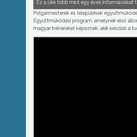
Ez a cikk több mint egy éves információkat 
Polgármesterek és települések együttműködé
Együttműködési program, amelynek első állom
magyar trénereket képeznek, akik később a tu