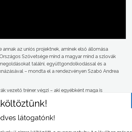
 annak az uniós projektnek, aminek első állomása
 Országos Szövetsége mind a magyar mind a szlovák
megoldásokat találni, együttgondolkodással és a
kiaknázásával – mondta el a rendezvényen Szabó Andrea
vák vezető tréner végzi – aki egyébként maga is
ehívása, egymásra épülő projektek, közös centrumok
dves látogatónk!
k közös terveket megvalósítani.