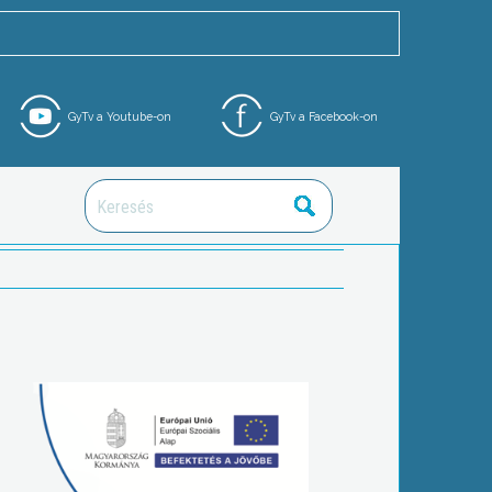
GyTv a Youtube-on
GyTv a Facebook-on