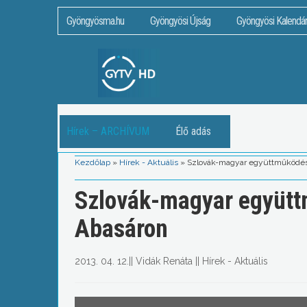
Gyöngyösma.hu
Gyöngyösi Újság
Gyöngyösi Kalendá
Hírek – ARCHÍVUM
Élő adás
Kezdőlap
»
Hírek - Aktuális
»
Szlovák-magyar együttműködés
Szlovák-magyar együtt
Abasáron
2013. 04. 12.
||
Vidák Renáta
||
Hírek - Aktuális