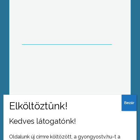
A város cége működtetheti a piacot
Tragédia: megölte agresszív apját a fiú
Felszállt a füst: botrányos koncesszió
Kedves látogatónk!
Oldalunk új címre költözött, a gyongyostv.hu-t a