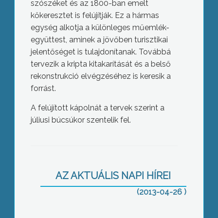
szószéket és az 1800-ban emelt
kőkeresztet is felújítják. Ez a hármas
egység alkotja a különleges műemlék-
együttest, aminek a jövőben turisztikai
jelentőséget is tulajdonítanak. Továbbá
tervezik a kripta kitakarítását és a belső
rekonstrukció elvégzéséhez is keresik a
forrást.
A felújított kápolnát a tervek szerint a
júliusi búcsúkor szentelik fel.
Vita az áramvásárlási szerződésről
AZ AKTUÁLIS NAPI HÍREI
(2013-04-26 )