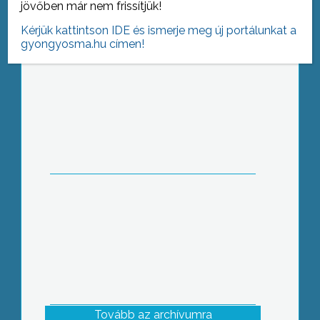
jövőben már nem frissítjük!
Kérjük kattintson IDE és ismerje meg új portálunkat a
gyongyosma.hu címen!
Téli-nyári váltás: nagy forgalmat
várnak a gumisok
Tovább az archívumra