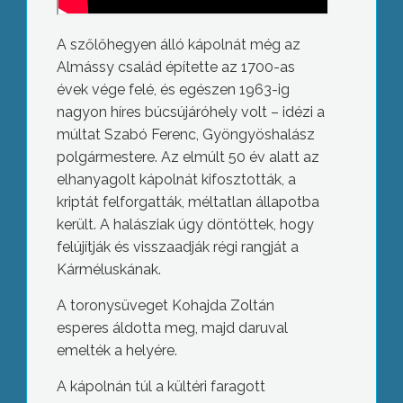
A szőlőhegyen álló kápolnát még az
Almássy család építette az 1700-as
évek vége felé, és egészen 1963-ig
nagyon híres búcsújáróhely volt – idézi a
múltat Szabó Ferenc, Gyöngyöshalász
polgármestere. Az elmúlt 50 év alatt az
elhanyagolt kápolnát kifosztották, a
kriptát felforgatták, méltatlan állapotba
került. A halásziak úgy döntöttek, hogy
felújítják és visszaadják régi rangját a
Kárméluskának.
A toronysüveget Kohajda Zoltán
esperes áldotta meg, majd daruval
emelték a helyére.
A kápolnán túl a kültéri faragott