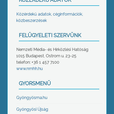
KÖZÉRDEKŰ ADATOK
Közérdekű adatok, céginformációk,
közbeszerzések
FELÜGYELETI SZERVÜNK
Nemzeti Média- és Hírközlési Hatóság
1015 Budapest, Ostrom u. 23-25
telefon: +36 1 457 7100
www.nmhh.hu
GYORSMENÜ
Gyöngyösma.hu
Gyöngyösi Újság