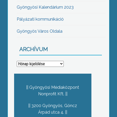
Gyöngyösi Kalendárium 2023
Pályázati kommunikáció
Gyöngyös Város Oldala
ARCHÍVUM
Archívum
Gyöngyösi Médiaközpont
Nonprofit Kft.
3200 Gyöngyös, Göncz
Árpád utca 4.