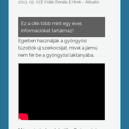
2013. 05. 07.
||
Vidák Renáta
||
Hírek - Aktuális
Ez a cikk több mint egy éves
információkat tartalmaz!
Egerben használják a gyöngyösi
tűzoltók új szerkocsiját, mivel a jármű
nem fér be a gyöngyösi laktanyába.