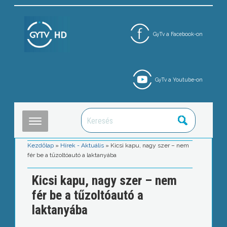
GyTv a Facebook-on
GyTv a Youtube-on
Kezdőlap
»
Hírek - Aktuális
»
Kicsi kapu, nagy szer – nem
fér be a tűzoltóautó a laktanyába
Kicsi kapu, nagy szer – nem
fér be a tűzoltóautó a
laktanyába