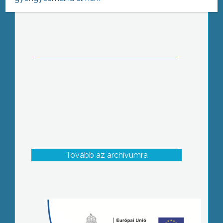
a gyöngyösiek
Tovább az archívumra