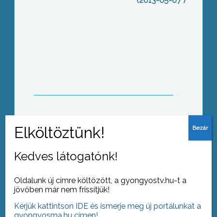
(2013-05-07 )
Tudást, segítséget és pénzt is
kaphatnak a fiatal vállalkozók
Duális szakképzés: a munkahely
kézenfog és iskolába küld
Kedves látogatónk!
Oldalunk új címre költözött, a gyongyostv.hu-t a
jövőben már nem frissítjük!
Kérjük kattintson IDE és ismerje meg új portálunkat a
gyongyosma.hu címen!
Ifjú kézművesek: hintaszékkel nyertek