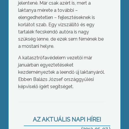
jelentené. Már csak azért is, mert a
laktanya mérete a további –
elengedhetetlen – fejlesztéseknek is
korlátot szab. Egy vízszállító és egy
tartalék fecskendő autóra is nagy
szükség lenne, de ezek sem férnének be
a mostani helyre.
A katasztrófavédelem vezetői már
januárban egyeztetéseket
kezdeményeztek a leendő új laktanyáról.
Ebben Balázs József országgyűlési
képviselő ígért segítséget.
Továbbra is hiánycikk az online
pénztárgép
AZ AKTUÁLIS NAPI HÍREI