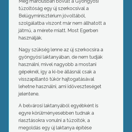
Még márciusban bővült a Gyöngyösi
tűzoltóság egy új szerkocsival a
Belügyminisztérium jóvoltából,
szolgálatba viszont már nem állhatott a
játmű, a mérete miatt. Most Egerben
használják.
Nagy szükség lenne az új szerkocsira a
gyöngyösi laktanyában, de nem tudják
használni, mivel nagyobb a mostani
gépeknél, így a ki-be állásnál csak a
visszapillantó tükör hajtogatásával
lehetne használni, ami időveszteséget
jelentene.
A belvárosi laktanyából egyébként is
egyre körülményesebben tudnak a
riasztásokra vonulni a tűzoltók, a
megoldás egy új laktanya építése