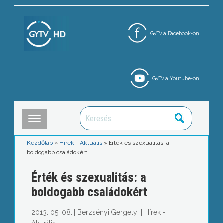
GyTv a Facebook-on
GyTv a Youtube-on
Kezdőlap
»
Hírek - Aktuális
»
Érték és szexualitás: a
boldogabb családokért
Érték és szexualitás: a
boldogabb családokért
2013. 05. 08.
||
Berzsényi Gergely
||
Hírek -