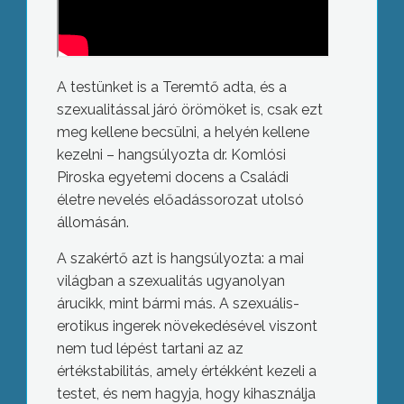
A testünket is a Teremtő adta, és a
szexualitással járó örömöket is, csak ezt
meg kellene becsülni, a helyén kellene
kezelni – hangsúlyozta dr. Komlósi
Piroska egyetemi docens a Családi
életre nevelés előadássorozat utolsó
állomásán.
A szakértő azt is hangsúlyozta: a mai
világban a szexualitás ugyanolyan
árucikk, mint bármi más. A szexuális-
erotikus ingerek növekedésével viszont
nem tud lépést tartani az az
értékstabilitás, amely értékként kezeli a
testet, és nem hagyja, hogy kihasználja