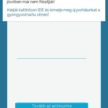
jövőben már nem frissítjük!
Kérjük kattintson IDE és ismerje meg új portálunkat a
gyongyosma.hu címen!
Fizikaverseny: a legjobbak a
legjobbaktól tanulhatnak
Tovább az archívumra