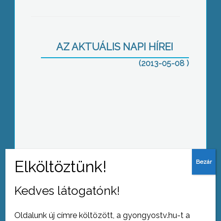
A megyei főügyészséghez fordulnak a
szocialisták
AZ AKTUÁLIS NAPI HÍREI
(2013-05-08 )
Hegyközségi törvény: vitatják, de
betartják
A zebrán gázolták el a gyereket
Kedves látogatónk!
Oldalunk új címre költözött, a gyongyostv.hu-t a