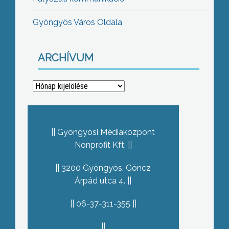
Gyöngyös Város Oldala
ARCHÍVUM
Archívum
Gyöngyösi Médiaközpont
Nonprofit Kft.
3200 Gyöngyös, Göncz
Árpád utca 4.
06-37-311-355