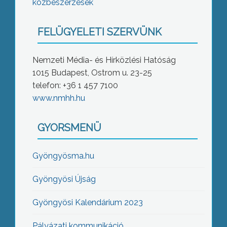
közbeszerzések
FELÜGYELETI SZERVÜNK
Nemzeti Média- és Hírközlési Hatóság
1015 Budapest, Ostrom u. 23-25
telefon: +36 1 457 7100
www.nmhh.hu
GYORSMENÜ
Gyöngyösma.hu
Gyöngyösi Újság
Gyöngyösi Kalendárium 2023
Pályázati kommunikáció