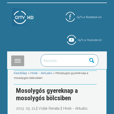
GyTv a Facebook-on
GyTv a Youtube-on
Kezdőlap
»
Hírek - Aktuális
»
Mosolygós gyereknap a
mosolygós bölcsiben
Mosolygós gyereknap a
mosolygós bölcsiben
2013. 05. 21.
||
Vidák Renáta
||
Hírek - Aktuális