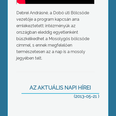
Debrei Andrásné, a Dobó úti Bölcsőde
vezetője a program kapcsán arra
emlékeztetett: intézményük az
országban eleddig egyetlenként
büszkélkedhet a Mosolygós bölcsőde
címmel, s ennek megfelelően
természetesen az a nap is a mosoly
jegyében telt.
Zöld eredményekről a
nagyközönségnek
AZ AKTUÁLIS NAPI HÍREI
(2013-05-21 )