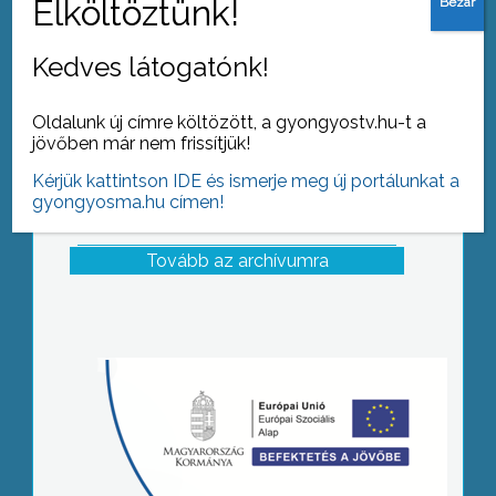
Kedves látogatónk!
Oldalunk új címre költözött, a gyongyostv.hu-t a
jövőben már nem frissítjük!
Kérjük kattintson IDE és ismerje meg új portálunkat a
gyongyosma.hu címen!
Tovább az archívumra