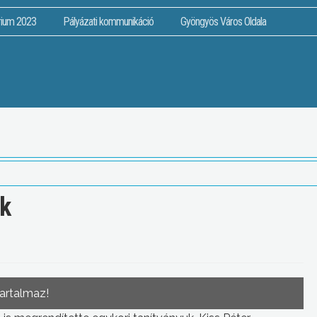
rium 2023
Pályázati kommunikáció
Gyöngyös Város Oldala
nk
tartalmaz!