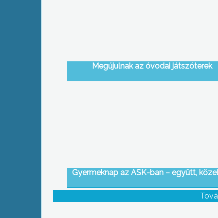
Megújulnak az óvodai játszóterek
Gyermeknap az ASK-ban – együtt, köze
Tová