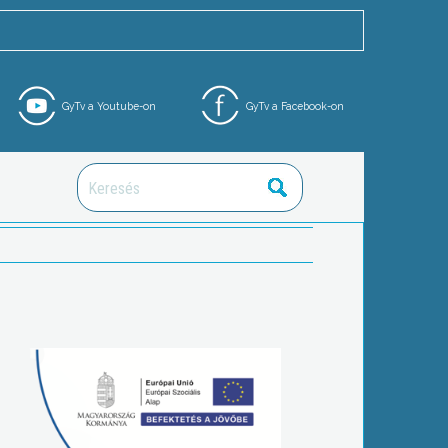
GyTv a Youtube-on
GyTv a Facebook-on