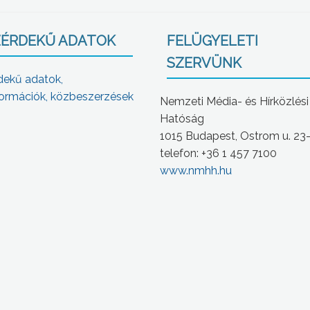
ÉRDEKŰ ADATOK
FELÜGYELETI
SZERVÜNK
dekű adatok,
ormációk, közbeszerzések
Nemzeti Média- és Hírközlési
Hatóság
1015 Budapest, Ostrom u. 23
telefon: +36 1 457 7100
www.nmhh.hu