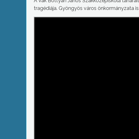
A Vak Bottyán János Szakközépiskola tanárait 
tragédiája. Gyöngyös város önkormányzata is r