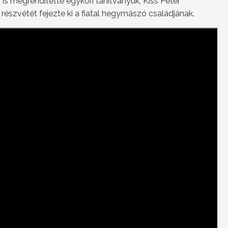
is megrendítette egykori tanítványuk, Kiss Péter
észvétét fejezte ki a fiatal hegymászó családjának.