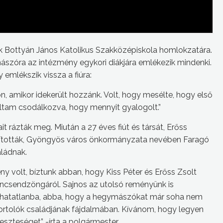
ak Bottyán János Katolikus Szakközépiskola homlokzatára.
ászóra az intézmény egykori diákjára emlékezik mindenki.
emlékszik vissza a fiúra:
kon, amikor idekerült hozzánk. Volt, hogy mesélte, hogy első
voltam csodálkozva, hogy mennyit gyalogolt.”
it rázták meg. Miután a 27 éves fiút és társát, Erőss
ánították, Gyöngyös város önkormányzata nevében Faragó
aládnak.
ény volt, bíztunk abban, hogy Kiss Péter és Erőss Zsolt
ncsendzöngáról. Sajnos az utolsó reményünk is
gadhatatlanba, abba, hogy a hegymászókat már soha nem
sportolók családjának fájdalmában. Kívánom, hogy legyen
eszteséget” -írta a polgármester.