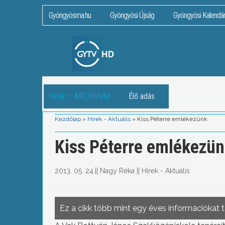
Gyöngyösma.hu
Gyöngyösi Újság
Gyöngyösi Kalendá
Hírek – ARCHÍVUM
Élő adás
Kezdőlap
»
Hírek - Aktuális
»
Kiss Péterre emlékezünk
Kiss Péterre emlékezü
2013. 05. 24.
||
Nagy Réka
||
Hírek - Aktuális
Ez a cikk több mint egy éves információkat 