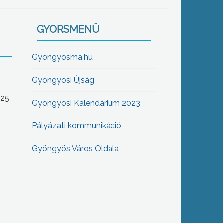
GYORSMENÜ
Gyöngyösma.hu
Gyöngyösi Újság
-25
Gyöngyösi Kalendárium 2023
Pályázati kommunikáció
Gyöngyös Város Oldala