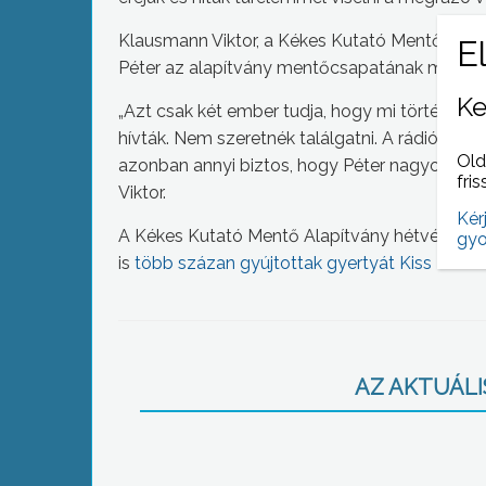
Klausmann Viktor, a Kékes Kutató Mentő Alapí
Péter az alapítvány mentőcsapatának megbecs
Ke
„Azt csak két ember tudja, hogy mi történt a 
hívták. Nem szeretnék találgatni. A rádióbesz
Old
azonban annyi biztos, hogy Péter nagyon hős
fris
Viktor.
Kér
A Kékes Kutató Mentő Alapítvány hétvégén a
gyo
is
több százan gyújtottak gyertyát Kiss Péterér
AZ AKTUÁLIS