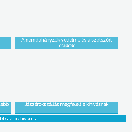
A nemdohányzók védelme és a szétszórt
csikkek
lebb
Jászárokszállás megfelelt a kihívásnak
bb az archívumra