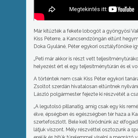
Már kitűzték a fekete lobogót a gyöngyösi V
Kiss Péterre, a Kancsendzöngán eltűnt hegym
Doka Gyuláné, Péter egykori osztályfőnöke így 
„Peti már akkor is részt vett teljesítménytúrá
helyezést ért el egy teljesítménytúrán és el 
A történtek nem csak Kiss Péter egykori tanára
Zsoltot szerdán hivatalosan eltűntnek nyilv
László polgármester fejezte ki részvétét a cs
„A legutolsó pillanatig, amíg csak egy kis rem
élve, épségben és egészségben tér haza a Ka
szertefoszlott. Bele kell törődnünk az elfo
látjuk viszont. Mély részvéttel osztozunk a 
erejük és hitük türelemmel viselni a megrázó v