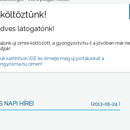
tvány vezetője megrendülten fogadta a tragédia hírét.
ült tagja volt.
dves látogatónk!
hegyen. Az egyiket Kiss Péternek, a másikat Erőss Zsoltnak
élgetésekből nyilvánosságra került információk alapján
alunk új címre költözött, a gyongyostv.hu-t a jövőben már n
iesen viselkedett a hegyen” – fogalmazott Klausmann
sítjük!
jük kattintson IDE és ismerje meg új portálunkat a
 fő téri nagytemplomnál szervezett megemlékezést, ahol
ngyosma.hu címen!
t és Erőss Zsoltért.
 NAPI HÍREI
(2013-05-24 )