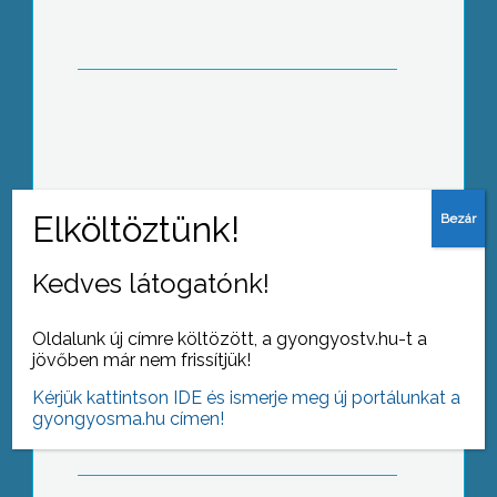
Katona- és bordalok fesztiválja
Abasáron
Kedves látogatónk!
Oldalunk új címre költözött, a gyongyostv.hu-t a
A gombák világa a Mátra Szakképző
jövőben már nem frissítjük!
Iskolában
Kérjük kattintson IDE és ismerje meg új portálunkat a
gyongyosma.hu címen!