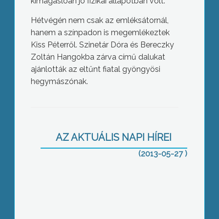
kimagaslóan jó fizikai állapotban volt.
Hétvégén nem csak az emléksátornál,
hanem a színpadon is megemlékeztek
Kiss Péterről. Szinetár Dóra és Bereczky
Zoltán Hangokba zárva című dalukat
ajánlották az eltűnt fiatal gyöngyösi
hegymászónak.
A bor méltó ünnepe: Gyöngyösi
Bornapok
AZ AKTUÁLIS NAPI HÍREI
(2013-05-27 )
Kis-Benedek György rizlingszilvánija
Gyöngyös Város Bora