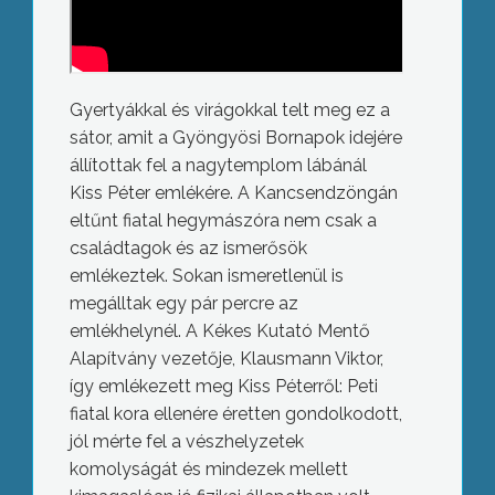
Gyertyákkal és virágokkal telt meg ez a
sátor, amit a Gyöngyösi Bornapok idejére
állítottak fel a nagytemplom lábánál
Kiss Péter emlékére. A Kancsendzöngán
eltűnt fiatal hegymászóra nem csak a
családtagok és az ismerősök
emlékeztek. Sokan ismeretlenül is
megálltak egy pár percre az
emlékhelynél. A Kékes Kutató Mentő
Alapítvány vezetője, Klausmann Viktor,
így emlékezett meg Kiss Péterről: Peti
fiatal kora ellenére éretten gondolkodott,
jól mérte fel a vészhelyzetek
komolyságát és mindezek mellett