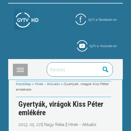
GyTv a Facebook-on
GyTv a Youtube-on
Kezdőlap
»
Hírek - Aktuális
»
Gyertyák, virágok Kiss Péter
emlékére
Gyertyák, virágok Kiss Péter
emlékére
2013. 05. 27.
||
Nagy Réka
||
Hírek - Aktuális