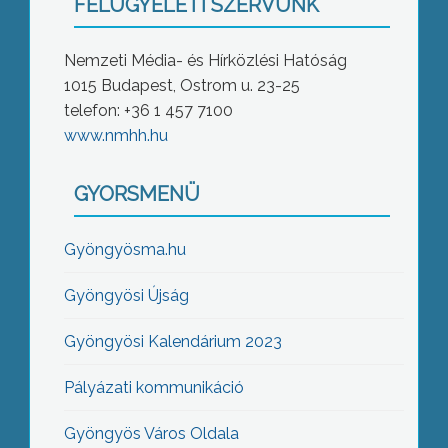
FELÜGYELETI SZERVÜNK
Nemzeti Média- és Hírközlési Hatóság
1015 Budapest, Ostrom u. 23-25
telefon: +36 1 457 7100
www.nmhh.hu
GYORSMENÜ
Gyöngyösma.hu
Gyöngyösi Újság
Gyöngyösi Kalendárium 2023
Pályázati kommunikáció
Gyöngyös Város Oldala