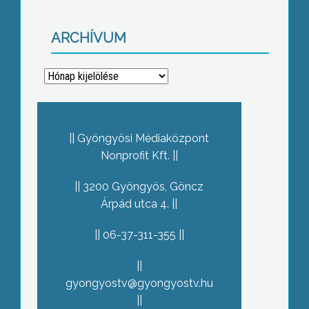
ARCHÍVUM
Archívum
Gyöngyösi Médiaközpont
Nonprofit Kft.
3200 Gyöngyös, Göncz
Árpád utca 4.
06-37-311-355
gyongyostv@gyongyostv.hu