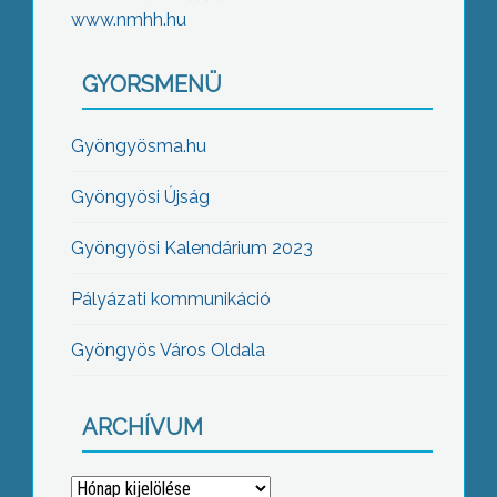
www.nmhh.hu
GYORSMENÜ
Gyöngyösma.hu
Gyöngyösi Újság
Gyöngyösi Kalendárium 2023
Pályázati kommunikáció
Gyöngyös Város Oldala
ARCHÍVUM
Archívum