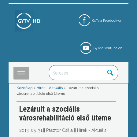
GyTv a Facebook-on
GyTv a Youtube-on
Kezdőlap
»
Hírek - Aktuális
»
Lezárult a szociális
városrehabilitáció első üteme
Lezárult a szociális
városrehabilitáció első üteme
2013. 05. 31.
||
Pásztor Csilla
||
Hírek - Aktuális