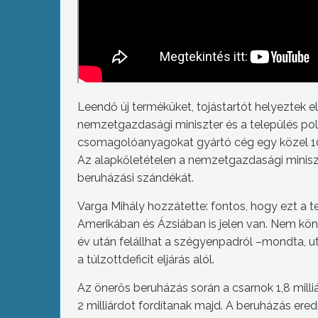
Leendő új terméküket, tojástartót helyeztek e
nemzetgazdasági miniszter és a település pol
csomagolóanyagokat gyártó cég egy közel 10 
Az alapkőletételen a nemzetgazdasági miniszt
beruházási szándékát.
Varga Mihály hozzátette: fontos, hogy ezt a te
Amerikában és Ázsiában is jelen van. Nem kön
év után felállhat a szégyenpadról –mondta, uta
a túlzottdeficit eljárás alól.
Az önerős beruházás során a csarnok 1,8 milli
2 milliárdot fordítanak majd. A beruházás ere