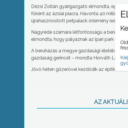
Dézsi Zoltán gyárigazgató elmondta, egy új t
főként az ázsiai piacra. Havonta 40 millió to
újrahasznosított petpalack őrlemény lesz.
Ke
Nagyréde számára létfontosságú a beruházás-
elmondta, hogy pályáznak az ipari park minős
Old
fris
A beruházás a megye gazdasági életében is f
Kér
gazdaság gerincét – mondta Horváth László
gyo
Jövő héten gőzerővel kezdődik az építkezés é
AZ AKTUÁLIS