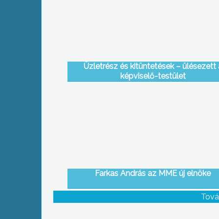
Üzletrész és kitüntetések – ülésezett 
képviselő-testület
Farkas András az MME új elnöke
Tová