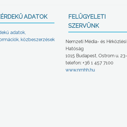
ÉRDEKŰ ADATOK
FELÜGYELETI
SZERVÜNK
dekű adatok,
ormációk, közbeszerzések
Nemzeti Média- és Hírközlési
Hatóság
1015 Budapest, Ostrom u. 23
telefon: +36 1 457 7100
www.nmhh.hu