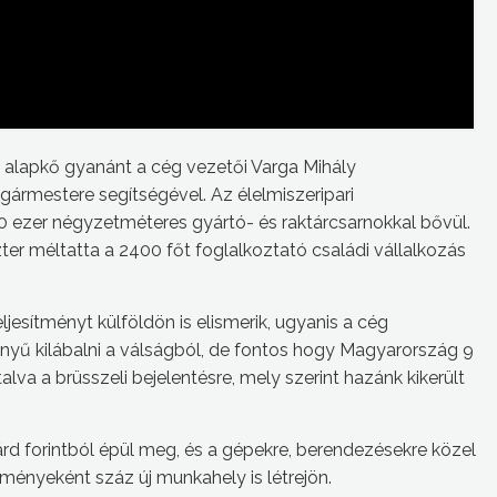
l alapkő gyanánt a cég vezetői Varga Mihály
gármestere segítségével. Az élelmiszeripari
ezer négyzetméteres gyártó- és raktárcsarnokkal bővül.
er méltatta a 2400 főt foglalkoztató családi vállalkozás
ljesítményt külföldön is elismerik, ugyanis a cég
nyű kilábalni a válságból, de fontos hogy Magyarország 9
lva a brüsszeli bejelentésre, mely szerint hazánk kikerült
árd forintból épül meg, és a gépekre, berendezésekre közel
dményeként száz új munkahely is létrejön.