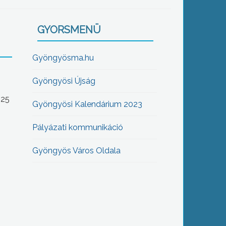
GYORSMENÜ
Gyöngyösma.hu
Gyöngyösi Újság
-25
Gyöngyösi Kalendárium 2023
Pályázati kommunikáció
Gyöngyös Város Oldala