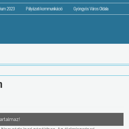
rium 2023
Pályázati kommunikáció
Gyöngyös Város Oldala
n
tartalmaz!