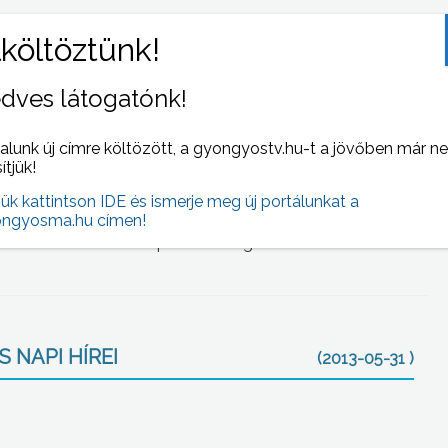
ermék beruházása kezdődik, tojástartót fognak gyártani,
jástartó gyártására készülnek, ezek alapanyaga
dves látogatónk!
 hangsúlyozta Balázs József polgármester, aki
ítés megszerzésére is.
alunk új címre költözött, a gyongyostv.hu-t a jövőben már n
sítjük!
ontos, hiszen Eger-Gyöngyös-Hatvan adja az ipari
jük kattintson IDE és ismerje meg új portálunkat a
 kormánymegbízott.
ngyosma.hu címen!
s a tervek szerint szeptember végén indulhat a termelés.
 NAPI HÍREI
(2013-05-31 )