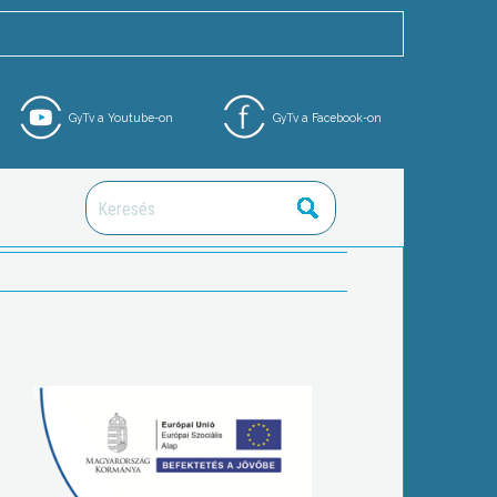
GyTv a Youtube-on
GyTv a Facebook-on