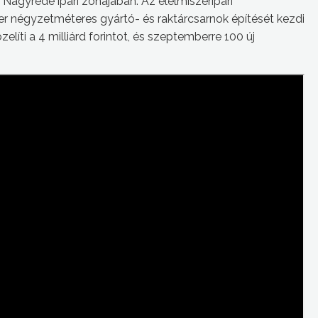
. Nagyréde ipari zónájában. Az élelmiszeripari
 négyzetméteres gyártó- és raktárcsarnok építését kezdi
íti a 4 milliárd forintot, és szeptemberre 100 új