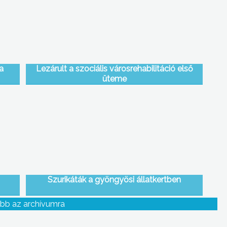
a
Lezárult a szociális városrehabilitáció első
üteme
Szurikáták a gyöngyösi állatkertben
bb az archívumra