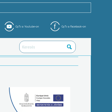
GyTv a Youtube-on
GyTv a Facebook-on