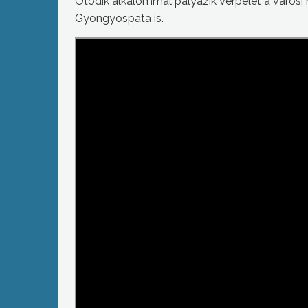
Ötödik alkalommal pályázik Verpelét a városi
Gyöngyöspata is.