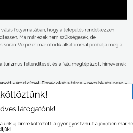
 válás folyamatában, hogy a település rendelkezzen
ködtessen. Ma már ezek nem szükségesek, de
ás során. Verpelét már ötödik alkalommal próbálja meg a
 turizmus fellendítését és a falu megtépázott hírnevének
pott városi címet. Ennek okát a tárca – nem hivatalosan –
indokolta. 2011-ben az új önkormányzati törvény tovább
dves látogatónk!
alunk új címre költözött, a gyongyostv.hu-t a jövőben már n
sítjük!
 NAPI HÍREI
(2013-06-06 )