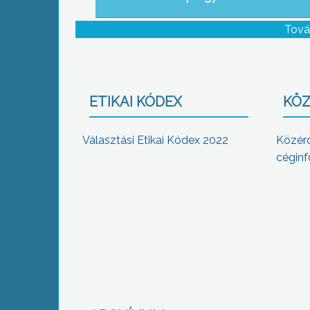
Tová
ETIKAI KÓDEX
KÖZ
Választási Etikai Kódex 2022
Közér
céginf