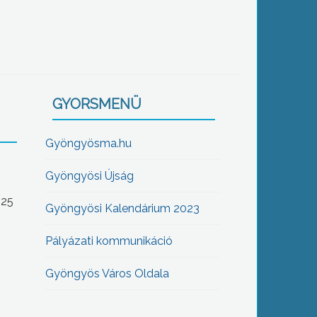
GYORSMENÜ
Gyöngyösma.hu
Gyöngyösi Újság
-25
Gyöngyösi Kalendárium 2023
Pályázati kommunikáció
Gyöngyös Város Oldala