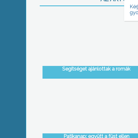
Kér
gyo
Segítséget ajánlottak a romák
Patikanap: együtt a füst ellen