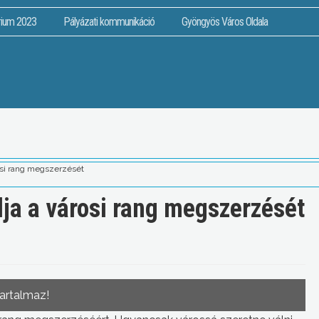
rium 2023
Pályázati kommunikáció
Gyöngyös Város Oldala
osi rang megszerzését
lja a városi rang megszerzését
tartalmaz!