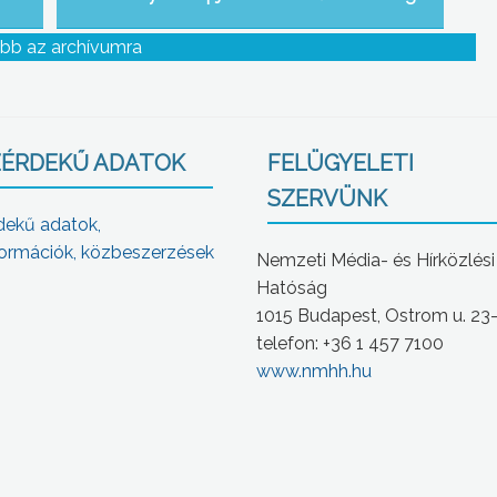
bb az archívumra
ÉRDEKŰ ADATOK
FELÜGYELETI
SZERVÜNK
dekű adatok,
ormációk, közbeszerzések
Nemzeti Média- és Hírközlési
Hatóság
1015 Budapest, Ostrom u. 23
telefon: +36 1 457 7100
www.nmhh.hu