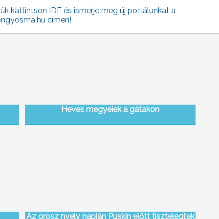
jük kattintson IDE és ismerje meg új portálunkat a
ngyosma.hu címen!
Heves megyeiek a gátakon
Az orosz nyelv napján Puskin előtt tisztelegtek