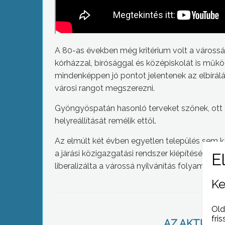
A 80-as években még kritérium volt a várossá
kórházzal, bírósággal és középiskolát is mű
mindenképpen jó pontot jelentenek az elbírál
városi rangot megszerezni.
Gyöngyöspatán hasonló terveket szőnek, ott a
helyreállítását remélik ettől.
Az elmúlt két évben egyetlen település sem ka
a járási közigazgatási rendszer kiépítésével 
liberalizálta a várossá nyilvánítás folyamatát.
Ke
Old
fris
AZ AKTUÁLIS