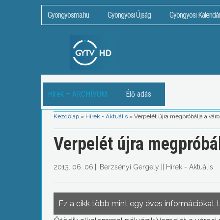
Gyöngyösma.hu
Gyöngyösi Újság
Gyöngyösi Kalendá
Hírek – ARCHÍVUM
Élő adás
Kezdőlap
»
Hírek - Aktuális
»
Verpelét újra megpróbálja a vár
Verpelét újra megpróbá
2013. 06. 06.
||
Berzsényi Gergely
||
Hírek - Aktuális
Ez a cikk több mint egy éves információkat 