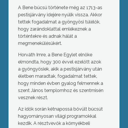
A Bene búcsú története még az 1713-as
pestisjárvány idejére nyúlik vissza. Akkor
tettek fogadalmat a gyöngyösi túlélők,
hogy zarándoklattal emlékeznek a
történtekre és adnak hálát a
megmenekülésükért.
Horváth Imre, a Bene Egylet elnöke
elmondta, hogy 300 évvel ezelőtt azok
a gyöngyösiek, akik a pestisjárvány után
életben maradtak, fogadalmat tettek,
hogy minden évben gyalog felmennek a
szent János templomhoz és szentmisén
vesznek részt.
Az idők során kétnapossá bővült búcsút
hagyományosan világi programokkal
kezdik. A résztvevők a környékbeli