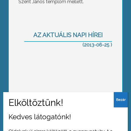
Szent János templom mellett.
Vita a földtörvényről
AZ AKTUÁLIS NAPI HÍREI
(2013-06-25 )
Megfenyegették a képviselőt
Kedves látogatónk!
Záróvizsga