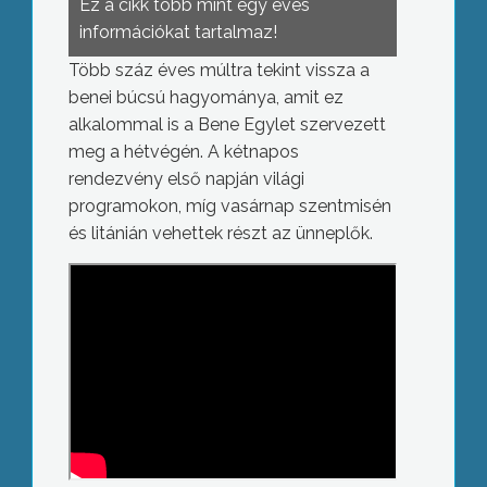
Ez a cikk több mint egy éves
információkat tartalmaz!
Több száz éves múltra tekint vissza a
benei búcsú hagyománya, amit ez
alkalommal is a Bene Egylet szervezett
meg a hétvégén. A kétnapos
rendezvény első napján világi
programokon, míg vasárnap szentmisén
és litánián vehettek részt az ünneplők.