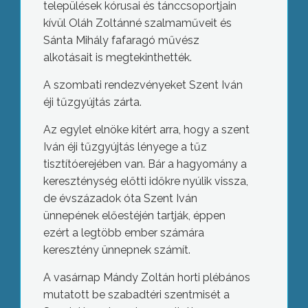
települések kórusai és tánccsoportjain
kívül Oláh Zoltánné szalmaműveit és
Sánta Mihály fafaragó művész
alkotásait is megtekinthették.
A szombati rendezvényeket Szent Iván
éji tűzgyújtás zárta.
Az egylet elnöke kitért arra, hogy a szent
Iván éji tűzgyújtás lényege a tűz
tisztítóerejében van. Bár a hagyomány a
kereszténység előtti időkre nyúlik vissza,
de évszázadok óta Szent Iván
ünnepének előestéjén tartják, éppen
ezért a legtöbb ember számára
keresztény ünnepnek számít.
A vasárnap Mándy Zoltán horti plébános
mutatott be szabadtéri szentmisét a