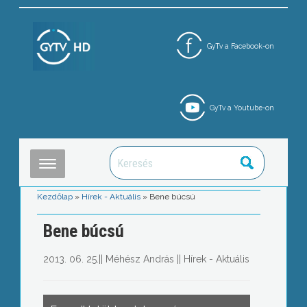
GyTv a Facebook-on
GyTv a Youtube-on
Kezdőlap
»
Hírek - Aktuális
»
Bene búcsú
Bene búcsú
2013. 06. 25.
||
Méhész András
||
Hírek - Aktuális