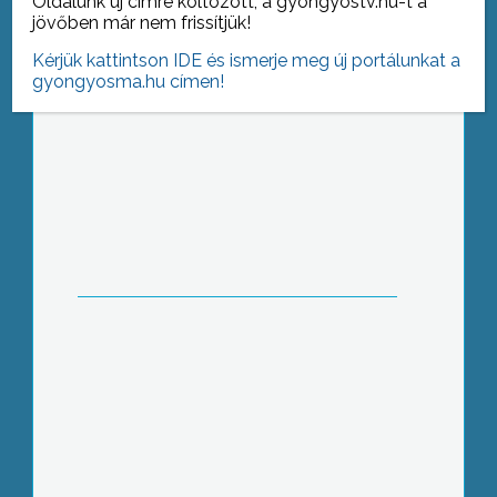
Oldalunk új címre költözött, a gyongyostv.hu-t a
jövőben már nem frissítjük!
Kérjük kattintson IDE és ismerje meg új portálunkat a
gyongyosma.hu címen!
Veszélyes vakáció