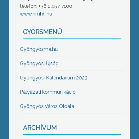
telefon: +36 1 457 7100
www.nmhh.hu
GYORSMENÜ
Gyöngyösma.hu
Gyöngyösi Újság
Gyöngyösi Kalendárium 2023
Pályázati kommunikáció
Gyöngyös Város Oldala
ARCHÍVUM