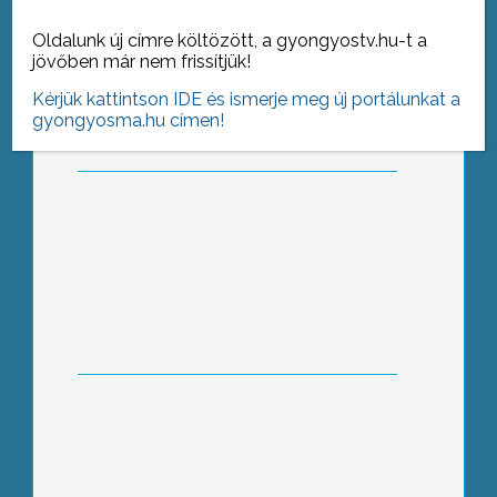
Társ a foglalkoztatásban
Oldalunk új címre költözött, a gyongyostv.hu-t a
jövőben már nem frissítjük!
Kérjük kattintson IDE és ismerje meg új portálunkat a
gyongyosma.hu címen!
Az olcsóbb utazások kelendőbbek, de
van igény a luxusra is