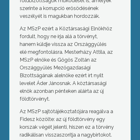
földbizottságok működését is, amelyek
szerinte a korrupció erősödésének
veszélyét is magukban hordozzák.
Az MSzP ezért a Köztársasági Elnökhöz
fordult, hogy ne írja alá a törvényt,
hanem küldje vissza az Országgyűlés
elé megfontolásra. Mesterházy Attila, az
MSzP elnöke és Gőgös Zoltán az
Országgyűlés Mezőgazdasági
Bizottságának alelnöke ezért írt nyílt
levelet Áder Jánosnak. A köztársasági
elnök azonban pénteken aláírta az új
földtörvényt.
Az MSzP sajtótájékoztatójára reagálva a
Fidesz közölte: az új földtörvény egy
korszak végét jelenti, hiszen ez a törvény
radikálisan visszaszorítja a nagybirtokot.