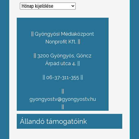
Archívum
Gyöngyösi Médiaközpont
Nonprofit Kft.
3200 Gyöngyös, Göncz
Árpád utca 4.
06-37-311-355
gyongyostv@gyongyostv.hu
Állandó támogatóink