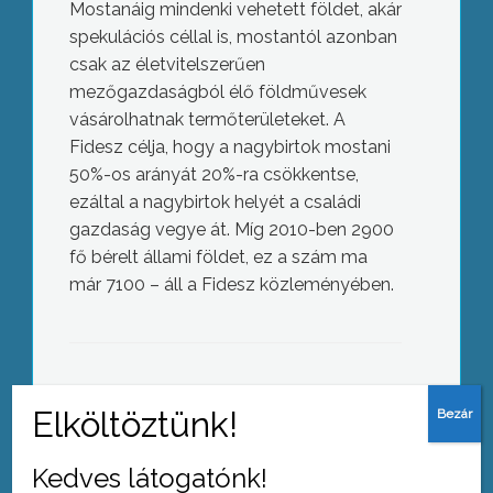
Mostanáig mindenki vehetett földet, akár
spekulációs céllal is, mostantól azonban
csak az életvitelszerűen
mezőgazdaságból élő földművesek
vásárolhatnak termőterületeket. A
Fidesz célja, hogy a nagybirtok mostani
50%-os arányát 20%-ra csökkentse,
ezáltal a nagybirtok helyét a családi
gazdaság vegye át. Míg 2010-ben 2900
fő bérelt állami földet, ez a szám ma
már 7100 – áll a Fidesz közleményében.
A városnak sem kell a mostani
tűzoltólaktanya
AZ AKTUÁLIS NAPI HÍREI
(2013-06-28 )
Kedves látogatónk!