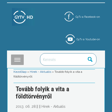
GyTv a Facebook-on
GyTv a Youtube-on
Kezdőlap
»
Hírek - Aktuális
»
Tovább folyik a vita a
földtörvényről
Tovább folyik a vita a
földtörvényről
2013. 06. 28.
||
||
Hírek - Aktuális