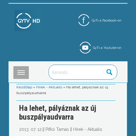
GyTv a Facebook-on
GyTv a Youtube-on
Kezdőlap
»
Hírek - Aktuális
»
Ha lehet, pályáznak az új
buszpályaudvarra
Ha lehet, pályáznak az új
buszpályaudvarra
2013. 07. 12.
||
Pifkó Tamás
||
Hírek - Aktuális