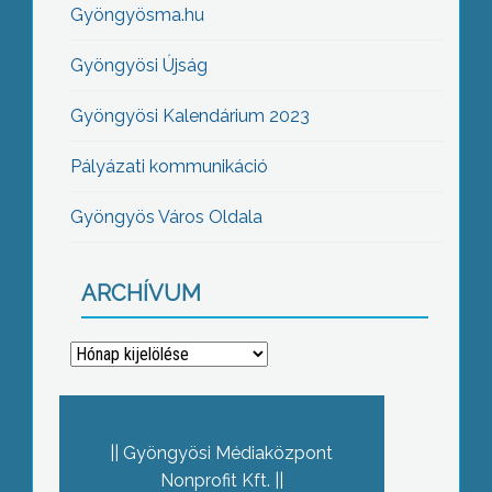
Gyöngyösma.hu
Gyöngyösi Újság
Gyöngyösi Kalendárium 2023
Pályázati kommunikáció
Gyöngyös Város Oldala
ARCHÍVUM
Archívum
Gyöngyösi Médiaközpont
Nonprofit Kft.