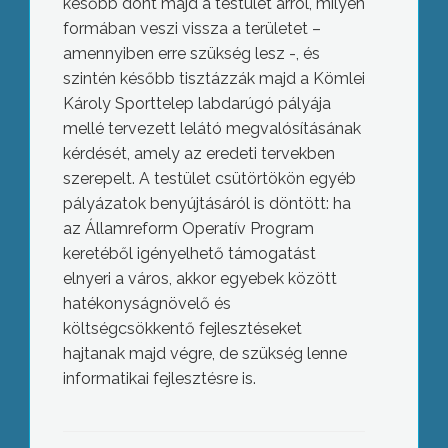
később dönt majd a testület arról, milyen
formában veszi vissza a területet –
amennyiben erre szükség lesz -, és
szintén később tisztázzák majd a Kömlei
Károly Sporttelep labdarúgó pályája
mellé tervezett lelátó megvalósításának
kérdését, amely az eredeti tervekben
szerepelt. A testület csütörtökön egyéb
pályázatok benyújtásáról is döntött: ha
az Államreform Operatív Program
keretéből igényelhető támogatást
elnyeri a város, akkor egyebek között
hatékonyságnövelő és
költségcsökkentő fejlesztéseket
hajtanak majd végre, de szükség lenne
informatikai fejlesztésre is.
Állami kézben a gyöngyösi kórház