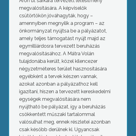
Áron út sarkára tervezett létesítmény
megvalósítására. A képviselők
csütörtökön jóváhagyták, hogy –
amennyiben megnyílik a program – az
önkormányzat nyújtsa be a pályázatot,
amely teljes támogatást nyújt majd az
egymilliárdosra tervezett beruházás
megvalósításához. A Mátra Volán
tulajdonába került, közel kilencezer
négyzetméteres terület hasznosítására
egyébként a tervek készen vannak,
azokat azonban a pályázathoz kell
igazítani, hiszen a tervezett kereskedelmi
egységek megvalósítására nem
nyújtható be pályázat, így a beruházás
csökkentett műszaki tartalommal
valósulhat meg, ennek részletei azonban
csak később derülnek ki. Ugyancsak