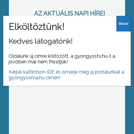
AZ AKTUÁLIS NAPI HÍREI
(2013-07-12 )
A kormánymegbízott szerint Heves a
Kedves látogatónk!
rezsicsökkentés nyertese
Oldalunk új címre költözött, a gyongyostv.hu-t a
jövőben már nem frissítjük!
Kérjük kattintson IDE és ismerje meg új portálunkat a
gyongyosma.hu címen!
Jó termés, rossz ár