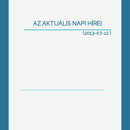
Jó termés, rossz ár
AZ AKTUÁLIS NAPI HÍREI
(2013-07-12 )
Állami kézben a gyöngyösi kórház
A kormánymegbízott szerint Heves a
rezsicsökkentés nyertese