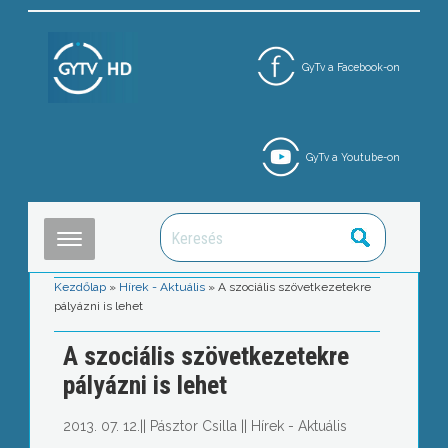
GyTv a Facebook-on
GyTv a Youtube-on
Kezdőlap
»
Hírek - Aktuális
»
A szociális szövetkezetekre
pályázni is lehet
A szociális szövetkezetekre
pályázni is lehet
2013. 07. 12.
||
Pásztor Csilla
||
Hírek - Aktuális