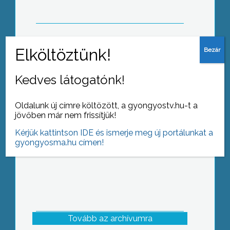
Ha lehet, pályáznak az új
Kedves látogatónk!
buszpályaudvarra
Oldalunk új címre költözött, a gyongyostv.hu-t a
jövőben már nem frissítjük!
Kérjük kattintson IDE és ismerje meg új portálunkat a
gyongyosma.hu címen!
Tovább az archívumra