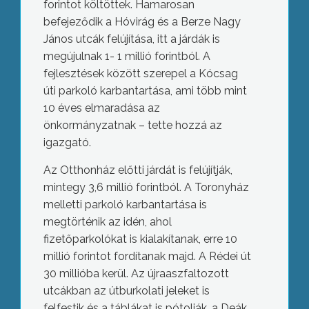
forintot költöttek. Hamarosan
befejeződik a Hóvirág és a Berze Nagy
János utcák felújítása, itt a járdák is
megújulnak 1- 1 millió forintból. A
fejlesztések között szerepel a Kócsag
úti parkoló karbantartása, ami több mint
10 éves elmaradása az
önkormányzatnak – tette hozzá az
igazgató.
Az Otthonház előtti járdát is felújítják,
mintegy 3,6 millió forintból. A Toronyház
melletti parkoló karbantartása is
megtörténik az idén, ahol
fizetőparkolókat is kialakítanak, erre 10
millió forintot fordítanak majd. A Rédei út
30 millióba kerül. Az újraaszfaltozott
utcákban az útburkolati jeleket is
felfestik és a táblákat is pótolják, a Deák