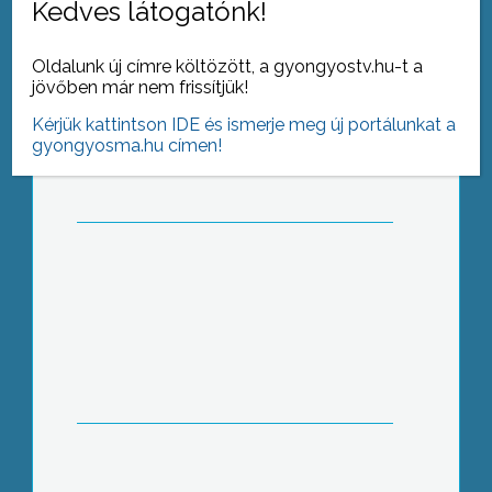
Kedves látogatónk!
Oldalunk új címre költözött, a gyongyostv.hu-t a
Vizsgálat az abasári idősotthonban
jövőben már nem frissítjük!
Kérjük kattintson IDE és ismerje meg új portálunkat a
gyongyosma.hu címen!
Második esély a bejutni munka
világába