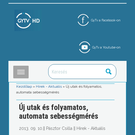
GyTv a Facebook-on
GyTv a Youtube-on
Kezdőlap
»
Hírek - Aktuális
»
Új utak és folyamatos,
automata sebességmérés
Új utak és folyamatos,
automata sebességmérés
2013. 09. 10.
||
Pásztor Csilla
||
Hírek - Aktuális