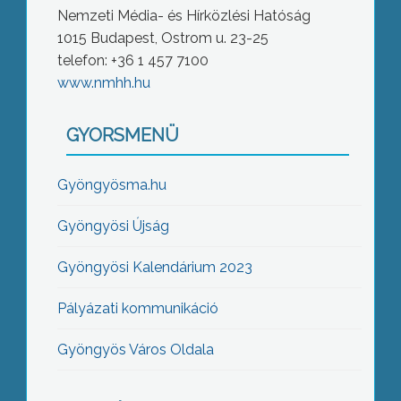
Nemzeti Média- és Hírközlési Hatóság
1015 Budapest, Ostrom u. 23-25
telefon: +36 1 457 7100
www.nmhh.hu
GYORSMENÜ
Gyöngyösma.hu
Gyöngyösi Újság
Gyöngyösi Kalendárium 2023
Pályázati kommunikáció
Gyöngyös Város Oldala