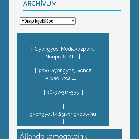
ARCHÍVUM
Archívum
Gyöngyösi Médiaközpont
Nonprofit Kft.
3200 Gyöngyös, Göncz
Árpád utca 4.
06-37-311-355
gyongyostv@gyongyostv.hu
Állandó támogatóink