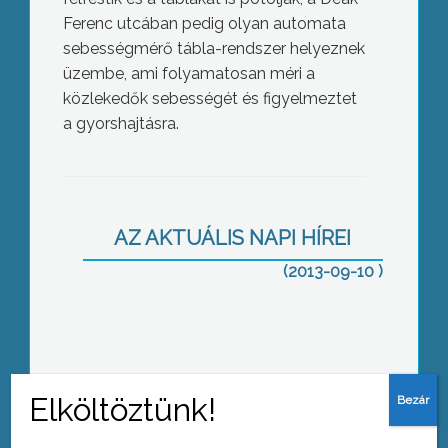
Ferenc utcában pedig olyan automata
sebességmérő tábla-rendszer helyeznek
üzembe, ami folyamatosan méri a
közlekedők sebességét és figyelmeztet
a gyorshajtásra.
Kamarai vezetők tanácskoztak
AZ AKTUÁLIS NAPI HÍREI
(2013-09-10 )
Ingyenes parkolás: az ötlet jó, de eleve
be kell zárni a kiskapukat