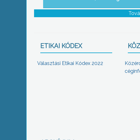
Tová
ETIKAI KÓDEX
KÖZ
Választási Etikai Kódex 2022
Közér
céginf