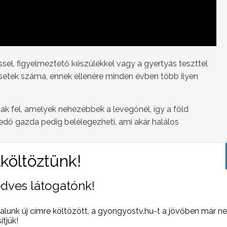
sel, figyelmeztető készülékkel vagy a gyertyás teszttel
setek száma, ennek ellenére minden évben több ilyen
k fel, amelyek nehezebbek a levegőnél, így a föld
edő gazda pedig belélegezheti, ami akár halálos
nce folyamatos szellőztetése. A katasztrófavédők számos
tragikus balesetek megelőzésére.
dves látogatónk!
alunk új címre költözött, a gyongyostv.hu-t a jövőben már n
sítjük!
 NAPI HÍREI
(2013-09-13 )