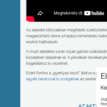
Az erjedési időszakban megfelelő szellőztetés
megelőzhető lenne a halálos kimenetelű bale
esetről hallhatunk.
A must erjedése során olyan gázok szabadulna
közelében terjednek el. A pincében tevékenyk
tragédiához is vezethet.
Ezért fontos a „gyertyás teszt”, illetve a pi
egyéb tanáccsal is szolgálnak
az esetenként 
Ke
Old
fris
AZ AKTUÁLIS