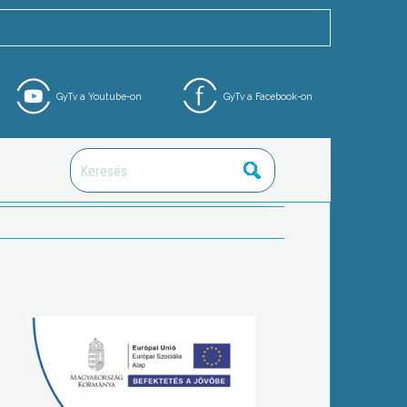
GyTv a Youtube-on
GyTv a Facebook-on