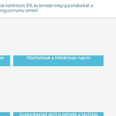
jük kattintson IDE és ismerje meg új portálunkat a
ngyosma.hu címen!
an
Kitüntetések a Kéklámpás-napon
Szezonkezdet előtt is kérhetik a távfűtés