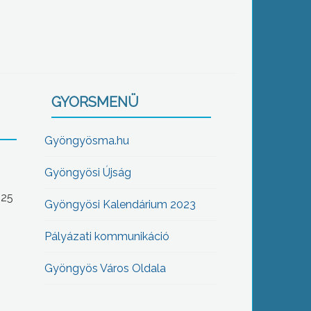
GYORSMENÜ
Gyöngyösma.hu
Gyöngyösi Újság
-25
Gyöngyösi Kalendárium 2023
Pályázati kommunikáció
Gyöngyös Város Oldala