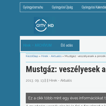
Gyöngyösma.hu
Gyöngyösi Újság
Gyöngyösi Kalendá
Hírek – ARCHÍVUM
Élő adás
Kezdőlap
»
Hírek - Aktuális
»
Mustgáz: veszélyesek a pincék
Mustgáz: veszélyesek a
2013. 09. 13.
||
||
Hírek - Aktuális
Ez a cikk több mint egy éves információkat 