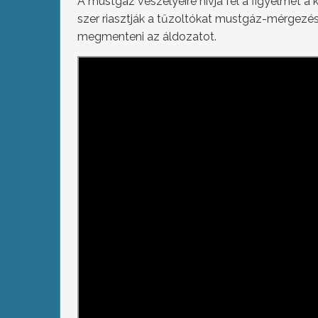
A mustgáz veszélyeire hívja fel a figyelmet 
szer riasztják a tűzoltókat mustgáz-mérgezés
megmenteni az áldozatot.