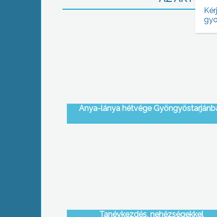
Kér
gyo
Anya-lánya hétvége Gyöngyöstarjánb
Tanévkezdés, nehézségekkel