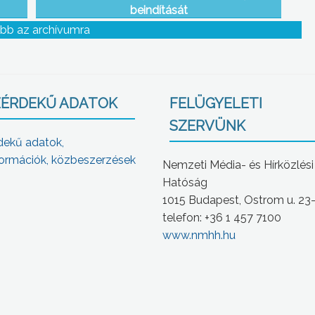
beindítását
bb az archívumra
ÉRDEKŰ ADATOK
FELÜGYELETI
SZERVÜNK
dekű adatok,
ormációk, közbeszerzések
Nemzeti Média- és Hírközlési
Hatóság
1015 Budapest, Ostrom u. 23
telefon: +36 1 457 7100
www.nmhh.hu