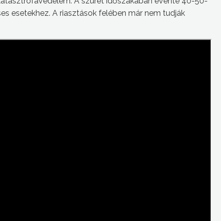
a katasztrófavédelem. A szüret időszakában évente 40-50-
es esetekhez. A riasztások felében már nem tudják