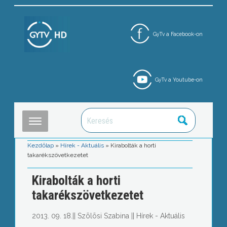
GyTv a Facebook-on
GyTv a Youtube-on
Kezdőlap
»
Hírek - Aktuális
»
Kirabolták a horti
takarékszövetkezetet
Kirabolták a horti
takarékszövetkezetet
2013. 09. 18.
||
Szõlõsi Szabina
||
Hírek - Aktuális