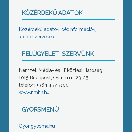
KÖZÉRDEKŰ ADATOK
Közérdekű adatok, céginformációk,
közbeszerzések
FELÜGYELETI SZERVÜNK
Nemzeti Média- és Hírközlési Hatóság
1015 Budapest, Ostrom u. 23-25
telefon: +36 1 457 7100
www.nmhh.hu
GYORSMENÜ
Gyöngyösma.hu