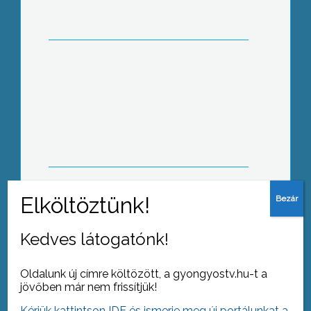
Adósság-átvállalás: folytatják, vagy
mégsem?
Beszakadt a tornacsarnok teteje
Kedves látogatónk!
Oldalunk új címre költözött, a gyongyostv.hu-t a
jövőben már nem frissítjük!
Kérjük kattintson IDE és ismerje meg új portálunkat a