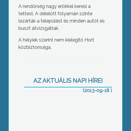
A rendőrség nagy erőkkel keresi a
tettest. A délelőtt folyamán szinte
lezárták a települést és minden autót és
buszt átvizsgáltak.
A helyiek szerint nem kielégítő Hort
közbiztonsága.
Nyugdíjasok ismerkedtek Gyöngyössel
AZ AKTUÁLIS NAPI HÍREI
(2013-09-18 )
A Nagy-patakba esett egy férfi