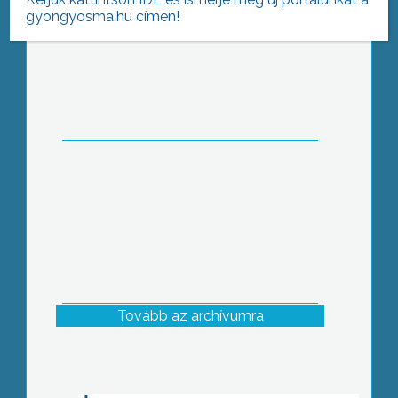
gyongyosma.hu címen!
Egészségfejlesztési iroda Parádfürdőn
Tovább az archívumra