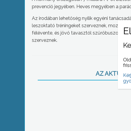
prevenció jegyében. Heves megyében a parádfü
Az irodában lehetőség nyílik egyéni tanácsadá
leszoktató tréningeket szerveznek, mozgáspr
félévente, és jövő tavasztól szűrőbuszok járj
szerveznek.
Ke
Old
fris
AZ AKTUÁLIS
Kér
gyo