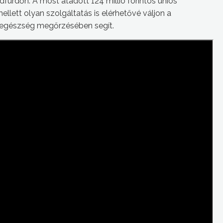
dfürdőn. A most átadott 124 millió forintos uniós
llett olyan szolgáltatás is elérhetővé váljon a
z egészség megőrzésében segít.