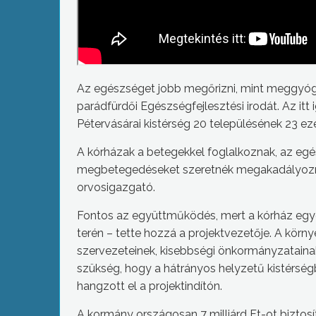
Az egészséget jobb megőrizni, mint meggyógyu
parádfürdői Egészségfejlesztési irodát. Az it
Pétervásárai kistérség 20 településének 23 eze
A kórházak a betegekkel foglalkoznak, az egé
megbetegedéseket szeretnék megakadályozni 
orvosigazgató.
Fontos az együttműködés, mert a kórház egye
terén – tette hozzá a projektvezetője. A körny
szervezeteinek, kisebbségi önkormányzataina
szükség, hogy a hátrányos helyzetű kistérsé
hangzott el a projektindítón.
A kormány országosan 7 milliárd Ft-ot biztosít