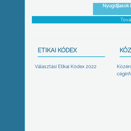
Nyugdíjasok 
Tová
ETIKAI KÓDEX
KÖZ
Választási Etikai Kódex 2022
Közér
céginf