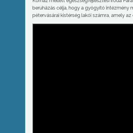
Kórház mellett egészségfejlesztési iroda Pará
beruházás célja, hogy a gyógyító intézmény me
pétervásárai kistérség lakói számra, amely a