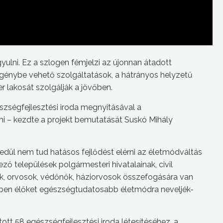
lni. Ez a szlogen fémjelzi az újonnan átadott
t igénybe vehető szolgáltatások, a hátrányos helyzetű
r lakosát szolgálják a jövőben.
szségfejlesztési iroda megnyitásával a
– kezdte a projekt bemutatását Suskó Mihály
dül nem tud hatásos fejlődést elérni az életmódváltás
ező települések polgármesteri hivatalainak, civil
k, orvosok, védőnők, háziorvosok összefogására van
gben élőket egészségtudatosabb életmódra neveljék-
ott 58 egészségfejlesztési iroda létesítéséhez, a