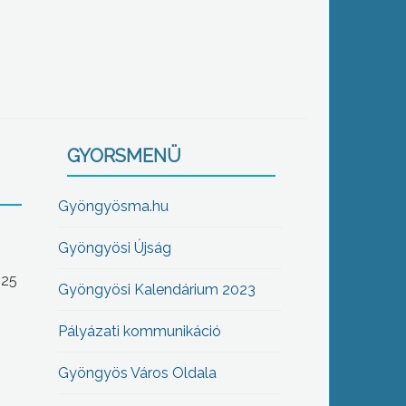
GYORSMENÜ
Gyöngyösma.hu
Gyöngyösi Újság
-25
Gyöngyösi Kalendárium 2023
Pályázati kommunikáció
Gyöngyös Város Oldala