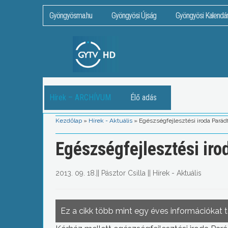
Gyöngyösma.hu
Gyöngyösi Újság
Gyöngyösi Kalendá
Hírek – ARCHÍVUM
Élő adás
Kezdőlap
»
Hírek - Aktuális
»
Egészségfejlesztési iroda Pará
Egészségfejlesztési ir
2013. 09. 18.
||
Pásztor Csilla
||
Hírek - Aktuális
Ez a cikk több mint egy éves információkat 