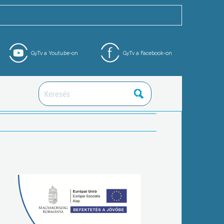
GyTv a Youtube-on
GyTv a Facebook-on