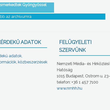
ismerkedtek Gyöngyössel
bb az archívumra
ÉRDEKŰ ADATOK
FELÜGYELETI
SZERVÜNK
dekű adatok,
ormációk, közbeszerzések
Nemzeti Média- és Hírközlési
Hatóság
1015 Budapest, Ostrom u. 23
telefon: +36 1 457 7100
www.nmhh.hu