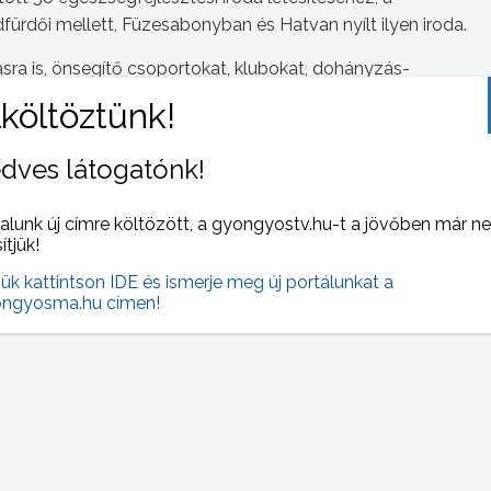
rdői mellett, Füzesabonyban és Hatvan nyílt ilyen iroda.
sra is, önsegítő csoportokat, klubokat, dohányzás-
ogramot indítanak háziorvosi szűréseket végeznek
ák majd az érintett településeket, ahol egészségnapokat is
dves látogatónk!
alunk új címre költözött, a gyongyostv.hu-t a jövőben már n
sítjük!
 NAPI HÍREI
(2013-09-18 )
jük kattintson IDE és ismerje meg új portálunkat a
ngyosma.hu címen!