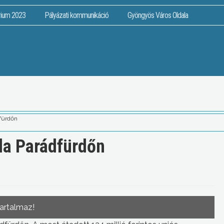
rium 2023
Pályázati kommunikáció
Gyöngyös Város Oldala
dfürdőn
oda Parádfürdőn
tartalmaz!