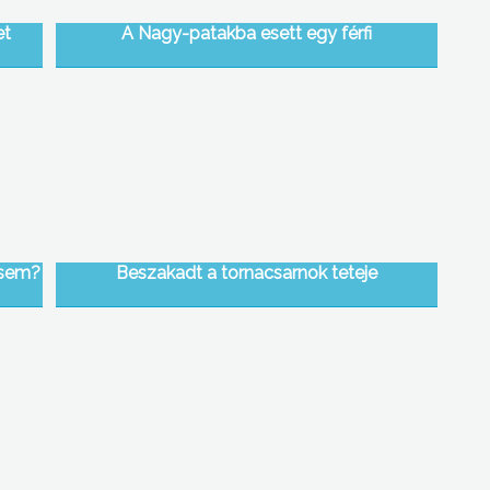
et
A Nagy-patakba esett egy férfi
gsem?
Beszakadt a tornacsarnok teteje