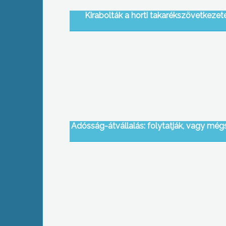
Kirabolták a horti takarékszövetkezet
Adósság-átvállalás: folytatják, vagy mé