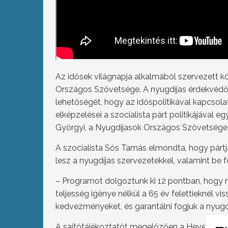
Az idősek világnapja alkalmából szervezett kö
Országos Szövetsége. A nyugdíjas érdekvédő
lehetőségét, hogy az időspolitikával kapcsola
elképzelései a szocialista párt politikájával 
Györgyi, a Nyugdíjasok Országos Szövetsége 
A szocialista Sós Tamás elmondta, hogy párt
lesz a nyugdíjas szervezetekkel, valamint be 
– Programot dolgoztunk ki 12 pontban, hogy m
teljesség igénye nélkül a 65 év felettieknél vis
kedvezményeket, és garantálni fogjuk a nyugdí
A sajtótájékoztatót megelőzően a Heves Megy