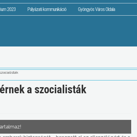
rium 2023
Pályázati kommunikáció
Gyöngyös Város Oldala
szocialisták
érnek a szocialisták
tartalmaz!