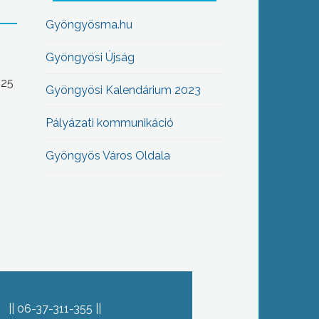
Gyöngyösma.hu
Gyöngyösi Újság
-25
Gyöngyösi Kalendárium 2023
Pályázati kommunikáció
Gyöngyös Város Oldala
06-37-311-355