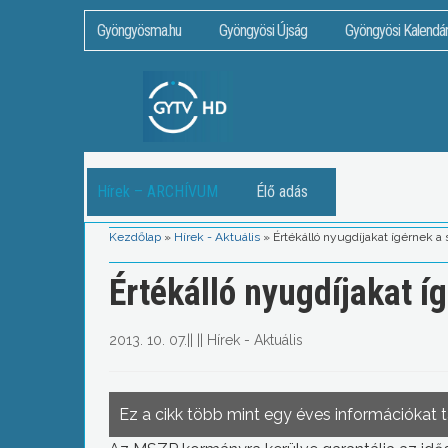
Gyöngyösma.hu
Gyöngyösi Újság
Gyöngyösi Kalendá
Hírek – ARCHÍVUM
Élő adás
Kezdőlap
»
Hírek - Aktuális
»
Értékálló nyugdíjakat ígérnek a 
Értékálló nyugdíjakat íg
2013. 10. 07.
||
||
Hírek - Aktuális
Ez a cikk több mint egy éves információkat 