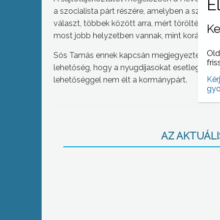
a szocialista párt részére, amelyben a szocia
választ, többek között arra, mért törölték el a 
Ke
most jobb helyzetben vannak, mint korábban.
Old
Sós Tamás ennek kapcsán megjegyezte: a 3 és
fris
lehetőség, hogy a nyugdíjasokat esetlegesen 
Kér
lehetőséggel nem élt a kormánypárt.
gyo
AZ AKTUÁLIS