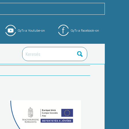
GyTv a Youtube-on
GyTv a Facebook-on