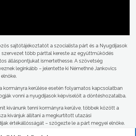
zös sajtótájékoztatót a szocialista párt és a Nyugdíjasok
 szervezet több párttal kereste az együttműködés
tos álláspontjukat ismertethesse. A szövetség
egyeznek leginkább – jelentette ki Némethné Jankovics
elnöke.
ja kormányra kerülése esetén folyamatos kapcsolatban
fogják vonni a nyugdíjasok képviselőit a döntéshozatalba.
it kívánunk tenni kormányra kerülve, többek között a
sza kívánjuk állítani a megkurtított utazási
jak értékállósságát – szögezte le a párt megyei elnöke.
ei Közgyűlés Fideszes frakciója közleményt juttatott el