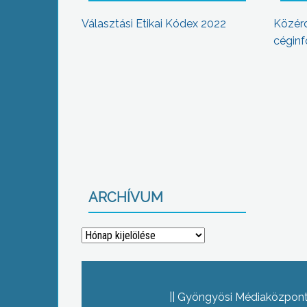
Választási Etikai Kódex 2022
Közér
céginf
ARCHÍVUM
Archívum
Gyöngyösi Médiaközpont 