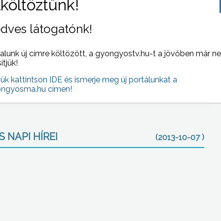
lista kormányok nyugdíjasokat érintő megszorításaira várt
13. havi nyugdíjat. A Fidesz frakció szerint a nyugdíjasok
dves látogatónk!
alunk új címre költözött, a gyongyostv.hu-t a jövőben már n
 fél éve kormányon lévő Fidesz kezében ott volt a
sítjük!
negatívan érintő korábbi döntéseket orvosolja, ám ezzel a
jük kattintson IDE és ismerje meg új portálunkat a
ngyosma.hu címen!
 NAPI HÍREI
(2013-10-07 )