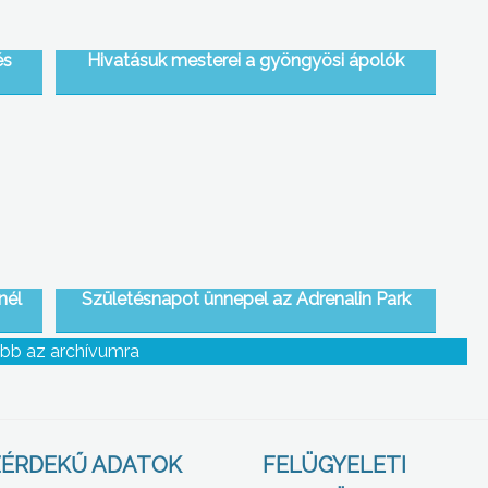
és
Hivatásuk mesterei a gyöngyösi ápolók
nél
Születésnapot ünnepel az Adrenalin Park
bb az archívumra
ÉRDEKŰ ADATOK
FELÜGYELETI