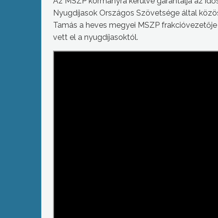
Az MSZP kormányra kerülve garantálja az idős
Nyugdíjasok Országos Szövetsége által közös
Tamás a heves megyei MSZP frakcióvezetője pá
vett el a nyugdíjasoktól.