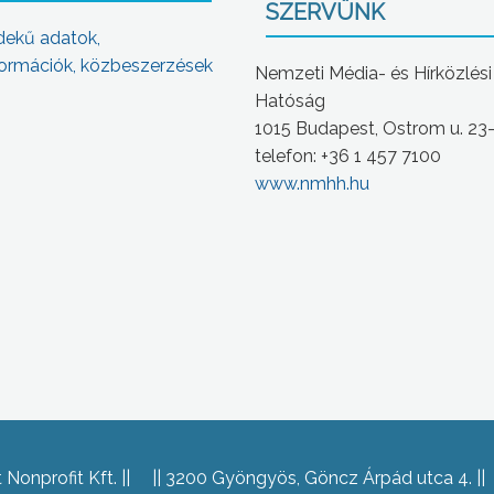
SZERVÜNK
dekű adatok,
ormációk, közbeszerzések
Nemzeti Média- és Hírközlési
Hatóság
1015 Budapest, Ostrom u. 23
telefon: +36 1 457 7100
www.nmhh.hu
Nonprofit Kft.
3200 Gyöngyös, Göncz Árpád utca 4.