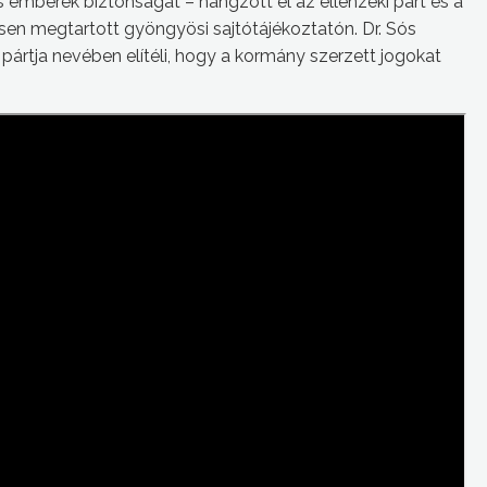
 emberek biztonságát – hangzott el az ellenzéki párt és a
en megtartott gyöngyösi sajtótájékoztatón. Dr. Sós
rtja nevében elítéli, hogy a kormány szerzett jogokat