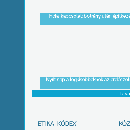
Indiai kapcsolat: botrány után építkez
Nyílt nap a legkisebbeknek az erdészet
Tová
ETIKAI KÓDEX
KÖZ