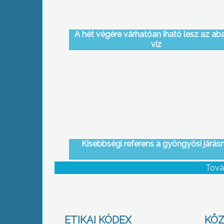
A hét végére várhatóan iható lesz az aba
víz
Kisebbségi referens a gyöngyösi járásn
Tová
ETIKAI KÓDEX
KÖZ