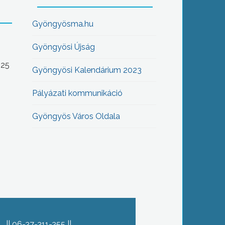
Gyöngyösma.hu
Gyöngyösi Újság
-25
Gyöngyösi Kalendárium 2023
Pályázati kommunikáció
Gyöngyös Város Oldala
06-37-311-355