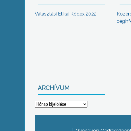
Választási Etikai Kódex 2022
Közér
céginf
ARCHÍVUM
Archívum
Gyöngyösi Médiaközpont 