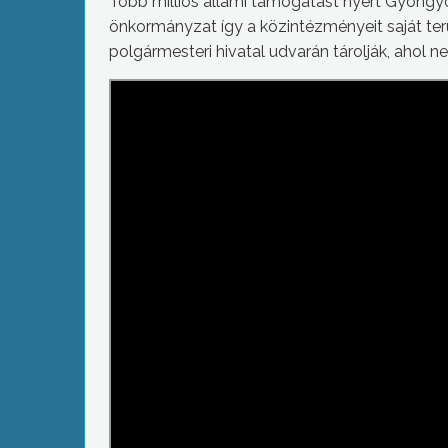
Több milliós állami támogatást nyert Gyöng
önkormányzat így a közintézményeit saját terül
polgármesteri hivatal udvarán tárolják, ahol 