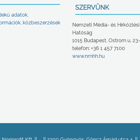
SZERVÜNK
dekű adatok,
ormációk, közbeszerzések
Nemzeti Média- és Hírközlési
Hatóság
1015 Budapest, Ostrom u. 23
telefon: +36 1 457 7100
www.nmhh.hu
Nonprofit Kft.
3200 Gyöngyös, Göncz Árpád utca 4.