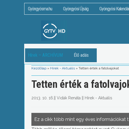
Gyöngyösma.hu
Gyöngyösi Újság
Gyöngyösi Kalendá
Hírek – ARCHÍVUM
Élő adás
Kezdőlap
»
Hírek - Aktuális
»
Tetten érték a fatolvajokat
Tetten érték a fatolvajo
2013. 10. 16.
||
Vidák Renáta
||
Hírek - Aktuális
Ez a cikk több mint egy éves információkat 