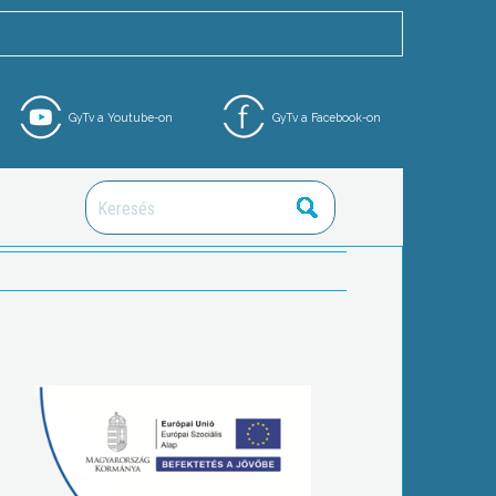
GyTv a Youtube-on
GyTv a Facebook-on