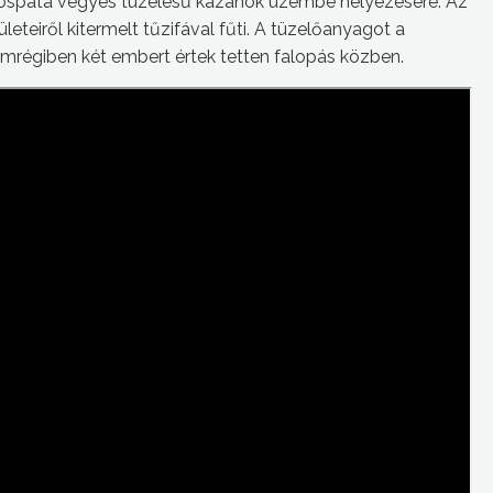
yöspata vegyes tüzelésű kazánok üzembe helyezésére. Az
eteiről kitermelt tűzifával fűti. A tüzelőanyagot a
nemrégiben két embert értek tetten falopás közben.