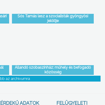
sári
Sós Tamás lesz a szocialisták gyöngyösi
jelöltje
ál
Állandó szobaszínház: műhely és befogadó
közösség
bb az archívumra
ÉRDEKŰ ADATOK
FELÜGYELETI