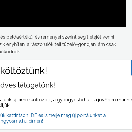
s példaértékű, és reményei szerint segít elejét venni
k enyhíteni a rászorulók téli tüzelő-gondján, ám csak
működnek.
dves látogatónk!
 NAPI HÍREI
(2013-10-16 )
alunk új címre költözött, a gyongyostv.hu-t a jövőben már n
sítjük!
jük kattintson IDE és ismerje meg új portálunkat a
ngyosma.hu címen!