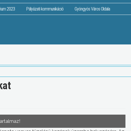
rium 2023
Pályázati kommunikáció
Gyöngyös Város Oldala
kat
tartalmaz!