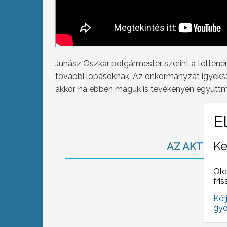
Juhász Oszkár polgármester szerint a tettenéré
további lopásoknak. Az önkormányzat igyekszi
akkor, ha ebben maguk is tevékenyen együtt
Ke
AZ AKTUÁLIS
Old
fris
Kér
gyo