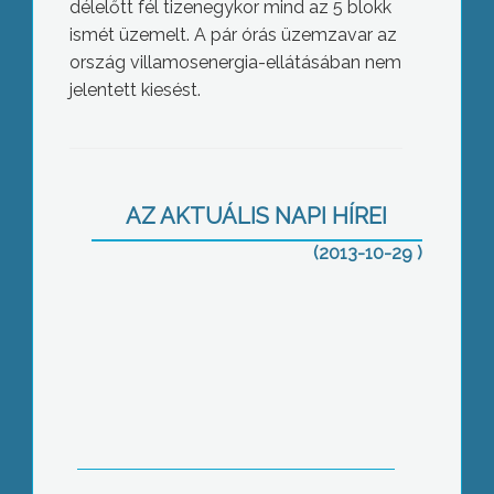
délelőtt fél tizenegykor mind az 5 blokk
ismét üzemelt. A pár órás üzemzavar az
ország villamosenergia-ellátásában nem
jelentett kiesést.
Kitartó az indián nyár
AZ AKTUÁLIS NAPI HÍREI
(2013-10-29 )
Műfüvön is rúghatják a bőrt a
visontaiak