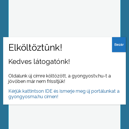
Különvélemény a parkokról és a
biztosításról
Kedves látogatónk!
A dicső huszárokra emlékeztek
Oldalunk új címre költözött, a gyongyostv.hu-t a
jövőben már nem frissítjük!
Kérjük kattintson IDE és ismerje meg új portálunkat a
gyongyosma.hu címen!