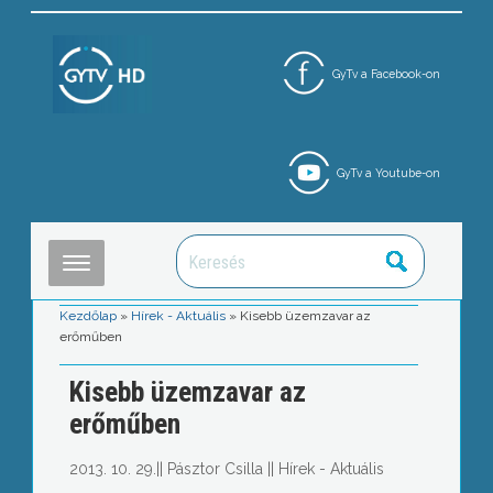
GyTv a Facebook-on
GyTv a Youtube-on
Kezdőlap
»
Hírek - Aktuális
»
Kisebb üzemzavar az
erőműben
Kisebb üzemzavar az
erőműben
2013. 10. 29.
||
Pásztor Csilla
||
Hírek - Aktuális