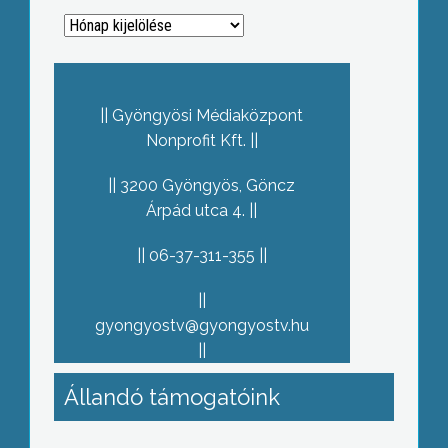
Archívum
Gyöngyösi Médiaközpont
Nonprofit Kft.
3200 Gyöngyös, Göncz
Árpád utca 4.
06-37-311-355
gyongyostv@gyongyostv.hu
Állandó támogatóink