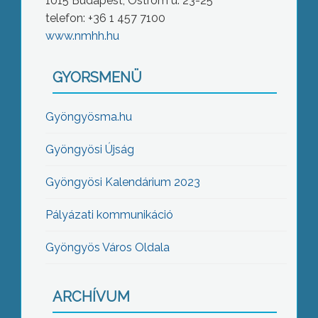
1015 Budapest, Ostrom u. 23-25
telefon: +36 1 457 7100
www.nmhh.hu
GYORSMENÜ
Gyöngyösma.hu
Gyöngyösi Újság
Gyöngyösi Kalendárium 2023
Pályázati kommunikáció
Gyöngyös Város Oldala
ARCHÍVUM