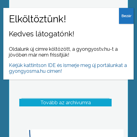
Még több komposzt – Nagyréde
ismét nyert
Kedves látogatónk!
Oldalunk új címre költözött, a gyongyostv.hu-t a
jövőben már nem frissítjük!
Kérjük kattintson IDE és ismerje meg új portálunkat a
gyongyosma.hu címen!
Tovább az archívumra