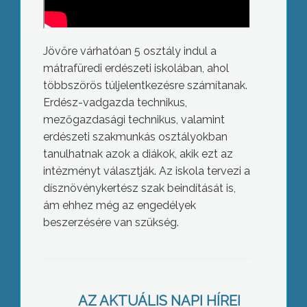
Jövőre várhatóan 5 osztály indul a
mátrafüredi erdészeti iskolában, ahol
többszörös túljelentkezésre számítanak.
Erdész-vadgazda technikus,
mezőgazdasági technikus, valamint
erdészeti szakmunkás osztályokban
tanulhatnak azok a diákok, akik ezt az
intézményt választják. Az iskola tervezi a
dísznövénykertész szak beindítását is,
ám ehhez még az engedélyek
beszerzésére van szükség.
Újabb adósságátvállallás jöhet
AZ AKTUÁLIS NAPI HÍREI