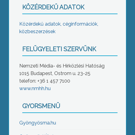
KÖZÉRDEKŰ ADATOK
Közérdekű adatok, céginformációk,
közbeszerzések
FELÜGYELETI SZERVÜNK
Nemzeti Média- és Hírközlési Hatóság
1015 Budapest, Ostrom u. 23-25
telefon: +36 1 457 7100
www.nmhh.hu
GYORSMENÜ
Gyöngyösma.hu