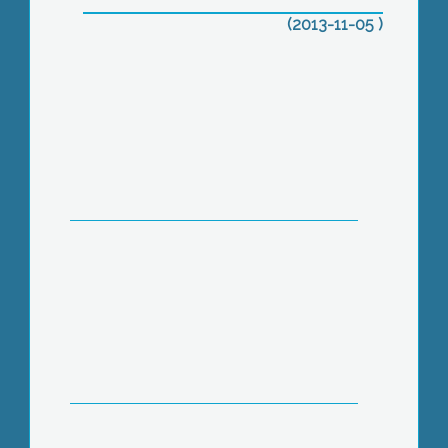
(2013-11-05 )
Heves megyeiek a NAV feketelistáján
Hamarosan költözhetnek