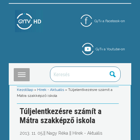
GyTv a Facebook-on
GyTv a Youtube-on
Kezdőlap
»
Hírek - Aktuális
»
Túljelentkezésre számít a
Mátra szakképző iskola
Túljelentkezésre számít a
Mátra szakképző iskola
2013. 11. 05.
||
Nagy Réka
||
Hírek - Aktuális