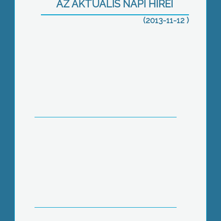
AZ AKTUÁLIS NAPI HÍREI
(2013-11-12 )
Megérkezett az influenza-oltóanyag
Miniszteri elismerés az ápolási
osztálynak