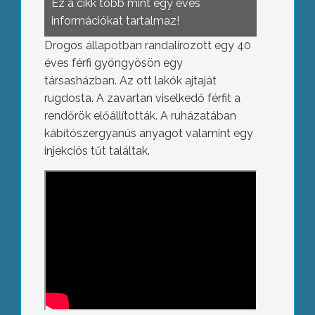
Ez a cikk több mint egy éves
információkat tartalmaz!
Drogos állapotban randalírozott egy 40
éves férfi gyöngyösön egy
társasházban. Az ott lakók ajtaját
rugdosta. A zavartan viselkedő férfit a
rendőrök előállították. A ruházatában
kábítószergyanús anyagot valamint egy
injekciós tűt találtak.