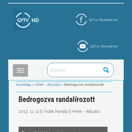
GyTv a Facebook-on
GyTv a Youtube-on
Kezdőlap
»
Hírek - Aktuális
»
Bedrogozva randalírozott
Bedrogozva randalírozott
2013. 11. 12.
||
Vidák Renáta
||
Hírek - Aktuális