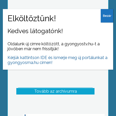
Közmunkások a roma-magyar
egyesületnél
Kedves látogatónk!
Oldalunk új címre költözött, a gyongyostv.hu-t a
jövőben már nem frissítjük!
Kérjük kattintson IDE és ismerje meg új portálunkat a
gyongyosma.hu címen!
Tovább az archívumra