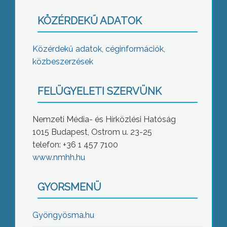
KÖZÉRDEKŰ ADATOK
Közérdekű adatok, céginformációk,
közbeszerzések
FELÜGYELETI SZERVÜNK
Nemzeti Média- és Hírközlési Hatóság
1015 Budapest, Ostrom u. 23-25
telefon: +36 1 457 7100
www.nmhh.hu
GYORSMENÜ
Gyöngyösma.hu