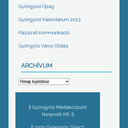
Gyöngyösi Újság
Gyöngyösi Kalendárium 2023
Pályázati kommunikáció
Gyöngyös Város Oldala
ARCHÍVUM
Archívum
Gyöngyösi Médiaközpont
Nonprofit Kft.
3200 Gyöngyös, Göncz