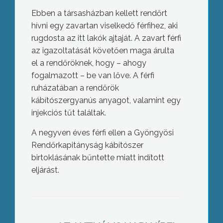
Ebben a társasházban kellett rendőrt
hívni egy zavartan viselkedő férfihez, aki
rugdosta az itt lakók ajtaját. A zavart férfi
az igazoltatását követően maga árulta
el a rendőröknek, hogy – ahogy
fogalmazott – be van lőve. A férfi
ruházatában a rendőrök
kábítószergyanús anyagot, valamint egy
injekciós tűt találtak.
A negyven éves férfi ellen a Gyöngyösi
Rendőrkapitányság kábítószer
birtoklásának bűntette miatt indított
eljárást.
Hivatásuk a jó szó és a szeretet