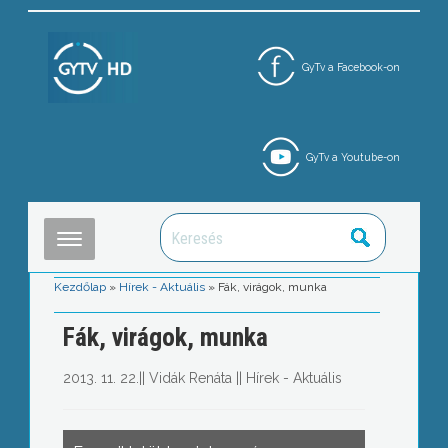
GyTv a Facebook-on
GyTv a Youtube-on
Kezdőlap
»
Hírek - Aktuális
»
Fák, virágok, munka
Fák, virágok, munka
2013. 11. 22.
||
Vidák Renáta
||
Hírek - Aktuális