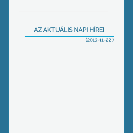
Új parkolók a toronyház mellett
AZ AKTUÁLIS NAPI HÍREI
(2013-11-22 )
Befogadás: alternatíva a lézengéssel
szemben