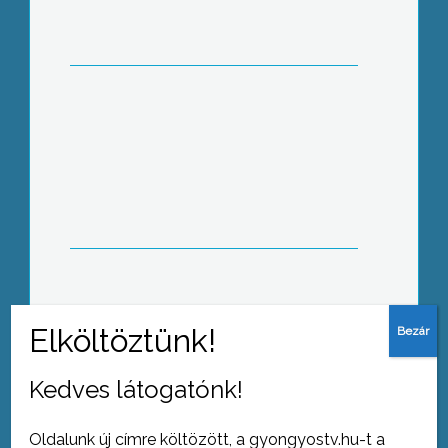
Saggitarius program: örökségvédelem
felsőfokon
Módosulhat a menetrend
Kedves látogatónk!
Oldalunk új címre költözött, a gyongyostv.hu-t a
Tovább az archívumra