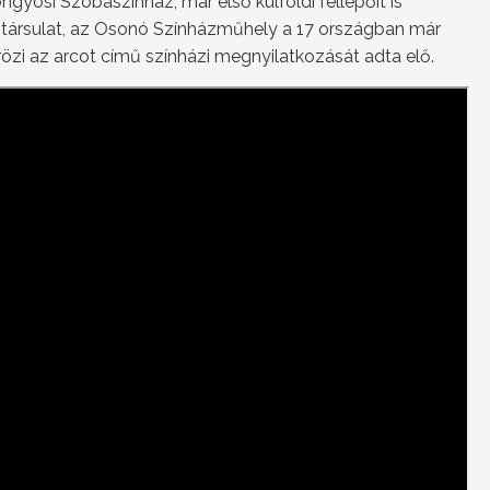
yösi Szobaszínház, már első külföldi fellépőit is
íntársulat, az Osonó Színházműhely a 17 országban már
krözi az arcot című színházi megnyilatkozását adta elő.