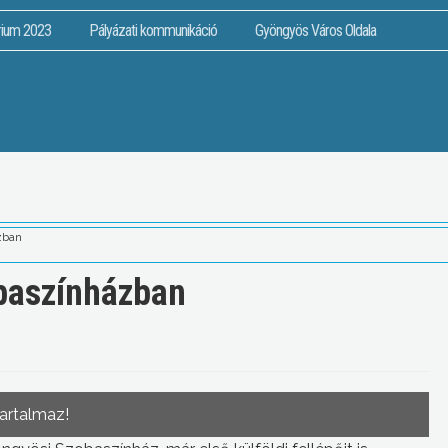
rium 2023
Pályázati kommunikáció
Gyöngyös Város Oldala
zban
obaszínházban
tartalmaz!