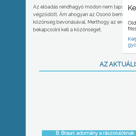
Ke
Az előadás rendhagyó módon nem tapssal, h
végződött. Ám ahogyan az Osonó bemutatóin sz
közönség bevonásával. Merthogy az erdélyi tá
Old
fris
bekapcsolni kell a közönséget.
Kér
gyo
AZ AKTUÁLIS
B. Braun: adomány a rászorulóknak