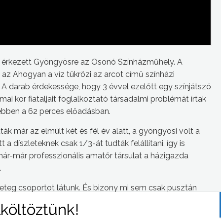
t érkezett Gyöngyösre az Osonó Színházműhely. A
, az Ahogyan a víz tükrözi az arcot című színházi
A darab érdekessége, hogy 3 évvel ezelőtt egy színjátszó
ai kor fiataljait foglalkoztató társadalmi problémát írtak
 ebben a 62 perces előadásban.
ák már az elmúlt két és fél év alatt, a gyöngyösi volt a
a díszleteknek csak 1/3-át tudták felállítani, így is
már-már professzionális amatőr társulat a házigazda
.
ngeteg csoportot látunk. És bizony mi sem csak pusztán
utána átbeszéljük a technikai és egyéb dolgokat, és ha
ák mögé – ecsetelte Válik István.