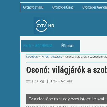
Gyöngyösma.hu
Gyöngyösi Újság
Gyöngyösi Kalendá
Hírek – ARCHÍVUM
Élő adás
Kezdőlap
»
Hírek - Aktuális
»
Osonó: világjárók a szobaszínhá
Osonó: világjárók a sz
2013. 12. 05.
||
||
Hírek - Aktuális
Ez a cikk több mint egy éves információkat 