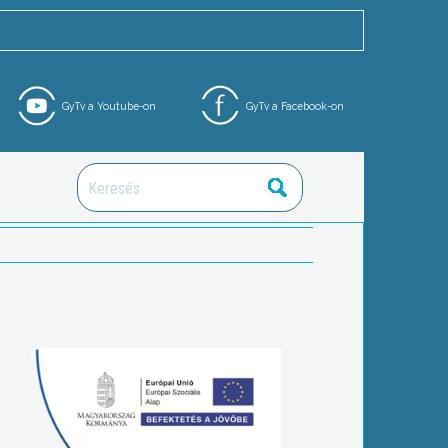
GyTv a Youtube-on
GyTv a Facebook-on