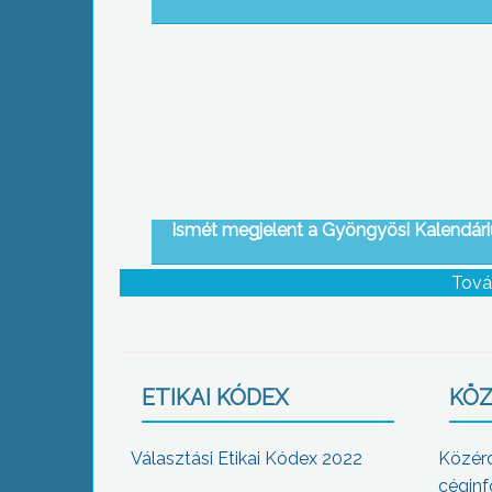
Ismét megjelent a Gyöngyösi Kalendár
Tová
ETIKAI KÓDEX
KÖZ
Választási Etikai Kódex 2022
Közér
céginf