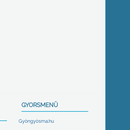
GYORSMENÜ
Gyöngyösma.hu