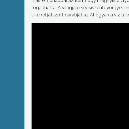
Másfél hónappal azután, hogy megnyílt a Gyöng
fogadhatta. A világjáró sepsiszentgyörgyi sz
sikerrel játszott darabját az Ahogyan a víz tü