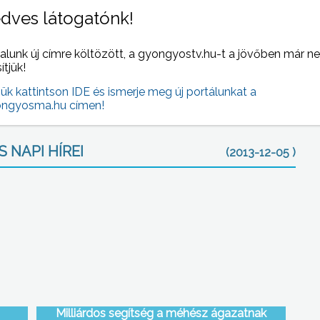
dves látogatónk!
anem a kiáltásokat követő nyomasztó csenddel
okott lenni, itt is következett rá a feloldás, immáron a
rsulatnál vallják, a színháznak nem kikapcsolni, hanem
alunk új címre költözött, a gyongyostv.hu-t a jövőben már n
sítjük!
jük kattintson IDE és ismerje meg új portálunkat a
ngyosma.hu címen!
 NAPI HÍREI
(2013-12-05 )
Milliárdos segítség a méhész ágazatnak