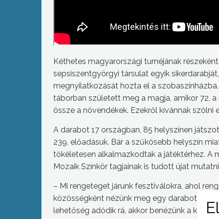
Kéthetes magyarországi turnéjának részekén
sepsiszentgyörgyi társulat egyik sikerdarabját
megnyilatkozását hozta el a szobaszínházba. 
táborban született meg a magja, amikor 72, a m
össze a növendékek. Ezekről kívánnak szólni
A darabot 17 országban, 85 helyszínen játszott
239. előadásuk. Bár a szűkösebb helyszín miatt 
tökéletesen alkalmazkodtak a játéktérhez. A 
Mozaik Színkör tagjainak is tudott újat mutatni
– Mi rengeteget járunk fesztiválokra, ahol re
közösségként nézünk meg egy darabot, hanem 
lehetőség adódik rá, akkor benézünk a kulissz