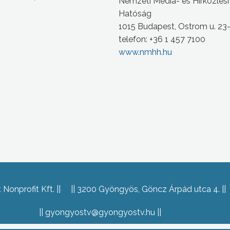
Nemzeti Média- és Hírközlési
Hatóság
1015 Budapest, Ostrom u. 23
telefon: +36 1 457 7100
www.nmhh.hu
Nonprofit Kft.
3200 Gyöngyös, Göncz Árpád utca 4.
gyongyostv@gyongyostv.hu