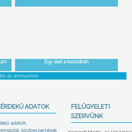
ium
Egy élet a kezedben
bb az archívumra
ÉRDEKŰ ADATOK
FELÜGYELETI
SZERVÜNK
dekű adatok,
ormációk, közbeszerzések