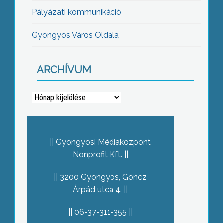
Pályázati kommunikáció
Gyöngyös Város Oldala
ARCHÍVUM
Archívum
Gyöngyösi Médiaközpont
Nonprofit Kft.
3200 Gyöngyös, Göncz
Árpád utca 4.
06-37-311-355