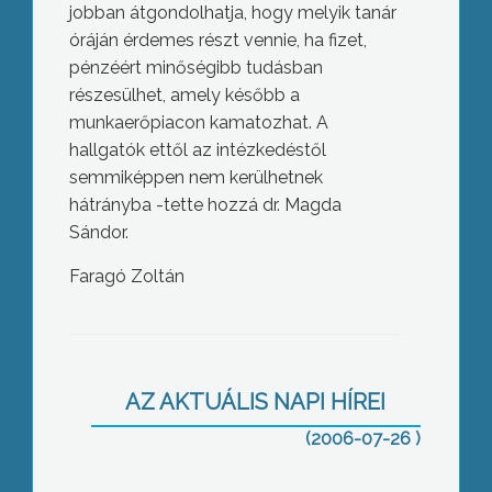
jobban átgondolhatja, hogy melyik tanár
óráján érdemes részt vennie, ha fizet,
pénzéért minőségibb tudásban
részesülhet, amely később a
munkaerőpiacon kamatozhat. A
hallgatók ettől az intézkedéstől
semmiképpen nem kerülhetnek
hátrányba -tette hozzá dr. Magda
Sándor.
Faragó Zoltán
Gyöngyház
AZ AKTUÁLIS NAPI HÍREI
(2006-07-26 )