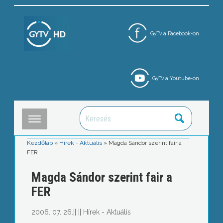
GyTv a Facebook-on
GyTv a Youtube-on
Kezdőlap
»
Hírek - Aktuális
»
Magda Sándor szerint fair a
FER
Magda Sándor szerint fair a
FER
2006. 07. 26.
||
||
Hírek - Aktuális