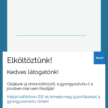
Éjjel kiderül
Heves
Kedves látogatónk!
Oldalunk új címre költözött, a gyongyostv.hu-t a
jövőben már nem frissítjük!
Dinnyeszezon
Kérjük kattintson IDE és ismerje meg új portálunkat a
gyongyosma.hu címen!