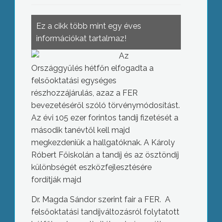
Ez a cikk több mint egy éves
információkat tartalmaz!
Az
Országgyűlés hétfőn elfogadta a
felsőoktatási egységes
részhozzájárulás, azaz a FER
bevezetéséről szóló törvénymódosítást.
Az évi 105 ezer forintos tandíj fizetését a
második tanévtől kell majd
megkezdeniük a hallgatóknak. A Károly
Róbert Főiskolán a tandíj és az ösztöndíj
különbségét eszközfejlesztésére
fordítják majd
Dr. Magda Sándor szerint fair a FER. A
felsőoktatási tandíjváltozásról folytatott