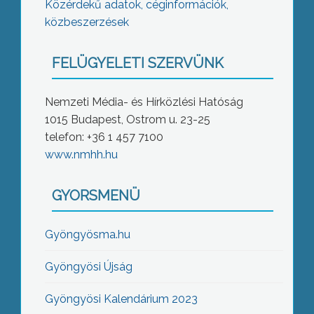
Közérdekű adatok, céginformációk,
közbeszerzések
FELÜGYELETI SZERVÜNK
Nemzeti Média- és Hírközlési Hatóság
1015 Budapest, Ostrom u. 23-25
telefon: +36 1 457 7100
www.nmhh.hu
GYORSMENÜ
Gyöngyösma.hu
Gyöngyösi Újság
Gyöngyösi Kalendárium 2023