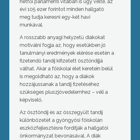
hétfői parlamenti vitában is úgy vélte, az
évi 105 ezer forintot minden hallgató
meg tudja keresni egy-két havi
munkával.
A rosszabb anyagi helyzetű diákokat
motiválni fogja az, hogy esetükben jó
tanulmányi eredmények elérése esetén a
fizetendő tandíj kifizetett ösztöndíjjá
válhat. Akár a főiskolai élet keretein belül
is megoldható az, hogy a diákok
hozzájussanak a tandíj fizetéséhez
szükséges pluszjövedelemhez – véli a
képviselő.
Az ösztöndíj és az összegyűlt tandíj
különbözetét a gyöngyösi főiskolán
eszközfejlesztésre fordítják a hallgatói
önkormányzat bevonásával. A diák