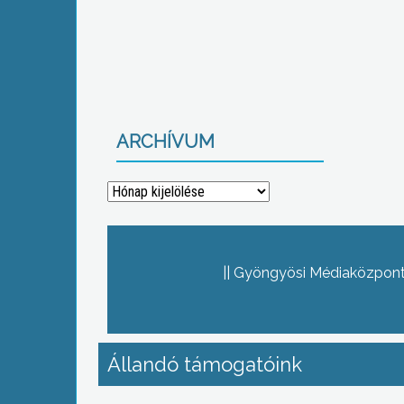
ARCHÍVUM
Archívum
Gyöngyösi Médiaközpont 
Állandó támogatóink