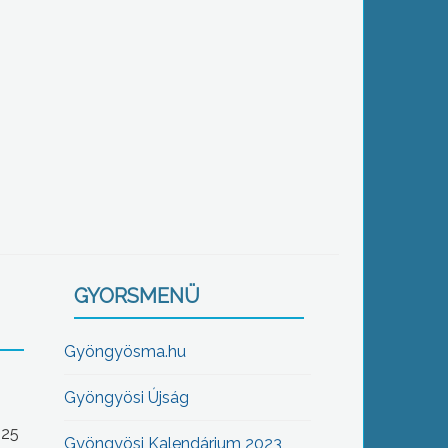
GYORSMENÜ
Gyöngyösma.hu
Gyöngyösi Újság
-25
Gyöngyösi Kalendárium 2023