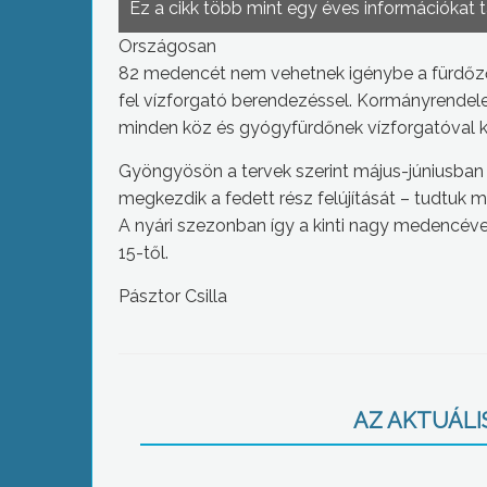
Ez a cikk több mint egy éves információkat 
Országosan
82 medencét nem vehetnek igénybe a fürdőző
fel vízforgató berendezéssel. Kormányrendelet í
minden köz és gyógyfürdőnek vízforgatóval ke
Gyöngyösön a tervek szerint május-júniusban
megkezdik a fedett rész felújítását – tudtuk
A nyári szezonban így a kinti nagy medencével
15-től.
Pásztor Csilla
AZ AKTUÁLIS