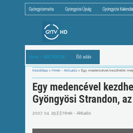
Gyöngyösma.hu
Gyöngyösi Újság
Gyöngyösi Kalendá
Hírek – ARCHÍVUM
Élő adás
Kezdőlap
»
Hírek - Aktuális
»
Egy medencével kezdhetik meg 
Egy medencével kezdhet
Gyöngyösi Strandon, a
2007. 04. 29.
||
||
Hírek - Aktuális