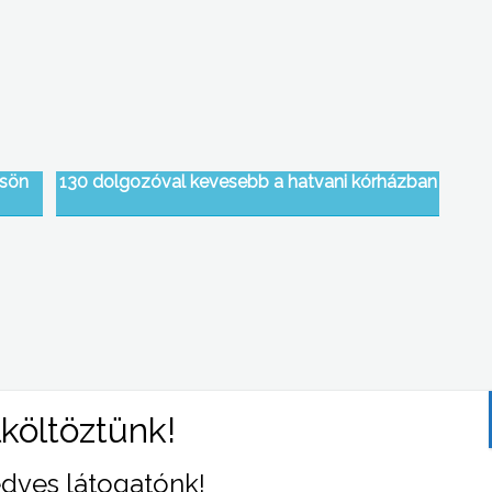
ösön
130 dolgozóval kevesebb a hatvani kórházban
mium
Lakossági fórumot tartott tegnap a
mátrafüredi részönkormányzat aktuális
 és
kérdésekről és a leválási folyamat pillanatnyi
dves látogatónk!
gi
állásáról