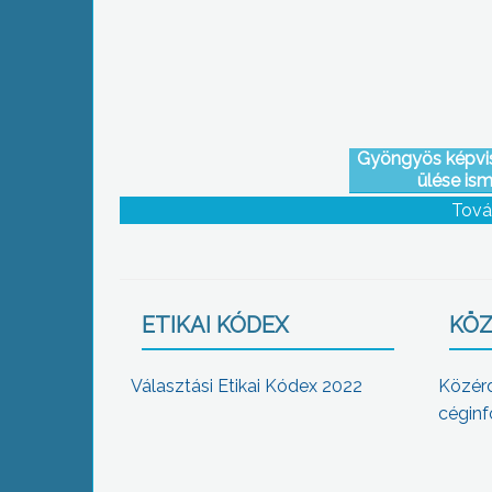
Gyöngyös képvise
ülése ism
Tová
ETIKAI KÓDEX
KÖZ
Választási Etikai Kódex 2022
Közér
céginf