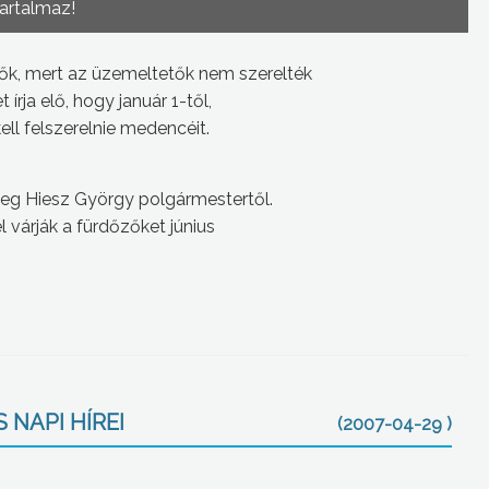
tartalmaz!
k, mert az üzemeltetők nem szerelték
rja elő, hogy január 1-től,
ll felszerelnie medencéit.
 meg Hiesz György polgármestertől.
 várják a fürdőzőket június
 NAPI HÍREI
(2007-04-29 )