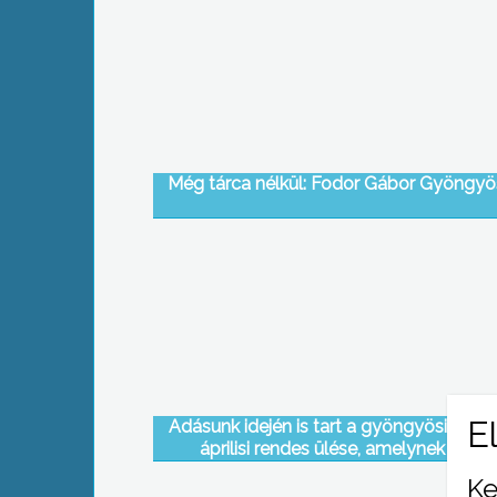
Még tárca nélkül: Fodor Gábor Gyöngy
Adásunk idején is tart a gyöngyösi gré
áprilisi rendes ülése, amelynek során
módosították az állattartási rendeletet,
Ke
döntöttek a város következő gazdasá