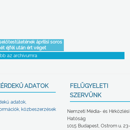
lőtestületének áprilisi soros
ét éjfél után ért véget
bb az archívumra
ÉRDEKŰ ADATOK
FELÜGYELETI
SZERVÜNK
dekű adatok,
ormációk, közbeszerzések
Nemzeti Média- és Hírközlési
Hatóság
1015 Budapest, Ostrom u. 23