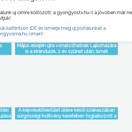
alunk új címre költözött, a gyongyostv.hu-t a jövőben már n
sítjük!
jük kattintson IDE és ismerje meg új portálunkat a
ngyosma.hu címen!
s
Május elsején újra vonatozhatnak Lajosházára
is a kirándulók. 2 év szünet után, ismét
közlekedik a Mátravasút Gyöngyös és
Lajosháza között
tési
A képviselőtestület ülése késői szakaszában
ulása
sürgősségi indítvány keretében foglalkozott a
ást
megyei közigazgatási hivatal törvényességi
észrevételével