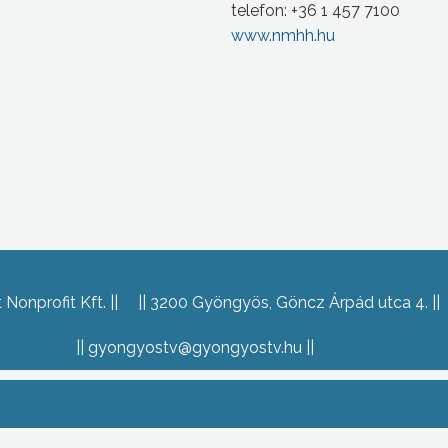
telefon: +36 1 457 7100
www.nmhh.hu
Nonprofit Kft.
3200 Gyöngyös, Göncz Árpád utca 4.
gyongyostv@gyongyostv.hu