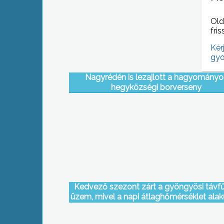
programjáról
Old
fris
Kér
gyo
Nagyrédén is lezajlott a hagyományo
hegyközségi borverseny
Kedvező szezont zárt a gyöngyösi távfű
üzem, mivel a napi átlaghőmérséklet alak
már április 13-án lehetővé tette a leáll