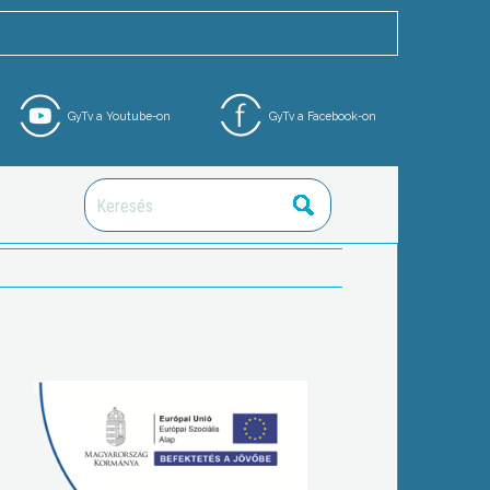
GyTv a Youtube-on
GyTv a Facebook-on