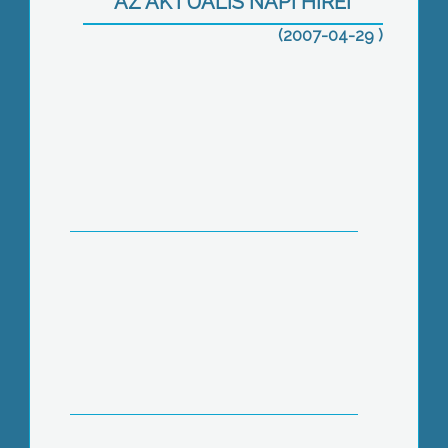
AZ AKTUÁLIS NAPI HÍREI
Még tárca nélkül: Fodor Gábor
(2007-04-29 )
Gyöngyösön
130 dolgozóval kevesebb a hatvani
kórházban
Adásunk idején is tart a gyöngyösi
grémium áprilisi rendes ülése,
amelynek során módosították az
állattartási rendeletet, és döntöttek a