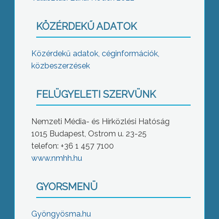
KÖZÉRDEKŰ ADATOK
Közérdekű adatok, céginformációk,
közbeszerzések
FELÜGYELETI SZERVÜNK
Nemzeti Média- és Hírközlési Hatóság
1015 Budapest, Ostrom u. 23-25
telefon: +36 1 457 7100
www.nmhh.hu
GYORSMENÜ
Gyöngyösma.hu