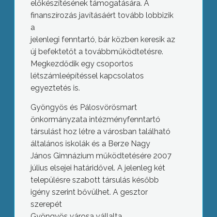
előkészítésének támogatására. A
finanszírozás javításáért tovább lobbizik
a
jelenlegi fenntartó, bár közben keresik az
új befektetőt a továbbműködtetésre.
Megkezdődik egy csoportos
létszámleépítéssel kapcsolatos
egyeztetés is.
Gyöngyös és Pálosvörösmart
önkormányzata intézményfenntartó
társulást hoz létre a városban található
általános iskolák és a Berze Nagy
János Gimnázium működtetésére 2007
július elsejei határidővel. A jelenleg két
településre szabott társulás később
igény szerint bővülhet. A gesztor
szerepét
Gyöngyös városa vállalta.