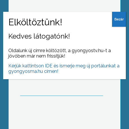
város következő gazdasági
programjáról
Lakossági fórumot tartott tegnap a
Kedves látogatónk!
mátrafüredi részönkormányzat
aktuális kérdésekről és a leválási
Oldalunk új címre költözött, a gyongyostv.hu-t a
folyamat pillanatnyi állásáról
jövőben már nem frissítjük!
Kérjük kattintson IDE és ismerje meg új portálunkat a
gyongyosma.hu címen!
Nagyrédén is lezajlott a hagyományos
hegyközségi borverseny