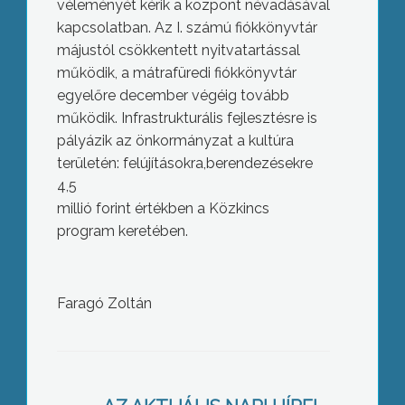
véleményét kérik a központ névadásával
kapcsolatban. Az I. számú fiókkönyvtár
májustól csökkentett nyitvatartással
működik, a mátrafüredi fiókkönyvtár
egyelőre december végéig tovább
működik. Infrastrukturális fejlesztésre is
pályázik az önkormányzat a kultúra
területén: felújításokra,berendezésekre
4,5
millió forint értékben a Közkincs
program keretében.
Egy medencével kezdhetik meg a
nyári szezont a Gyöngyösi Strandon,
az ÁNTSZ döntése értelmében
Faragó Zoltán