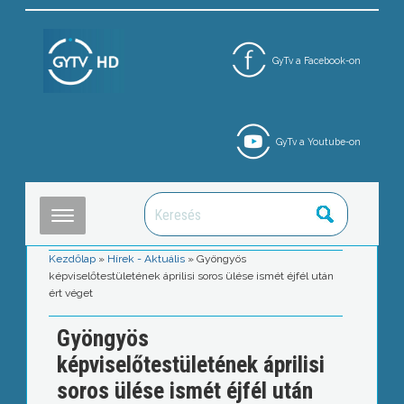
GyTv a Facebook-on
GyTv a Youtube-on
Kezdőlap
»
Hírek - Aktuális
»
Gyöngyös
képviselőtestületének áprilisi soros ülése ismét éjfél után
ért véget
Gyöngyös
képviselőtestületének áprilisi
soros ülése ismét éjfél után