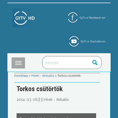
GyTv a Facebook-on
GyTv a Youtube-on
Kezdőlap
»
Hírek - Aktuális
»
Torkos csütörtök
Torkos csütörtök
2014. 03. 06.
||
||
Hírek - Aktuális