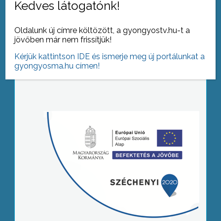
Kedves látogatónk!
Oldalunk új címre költözött, a gyongyostv.hu-t a
jövőben már nem frissítjük!
Kérjük kattintson IDE és ismerje meg új portálunkat a
gyongyosma.hu címen!
Tovább az archívumra