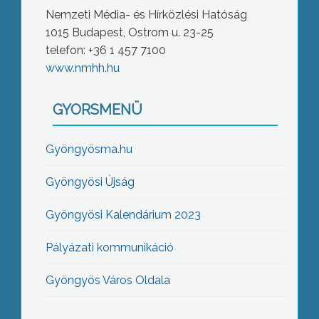
Nemzeti Média- és Hírközlési Hatóság
1015 Budapest, Ostrom u. 23-25
telefon: +36 1 457 7100
www.nmhh.hu
GYORSMENÜ
Gyöngyösma.hu
Gyöngyösi Újság
Gyöngyösi Kalendárium 2023
Pályázati kommunikáció
Gyöngyös Város Oldala