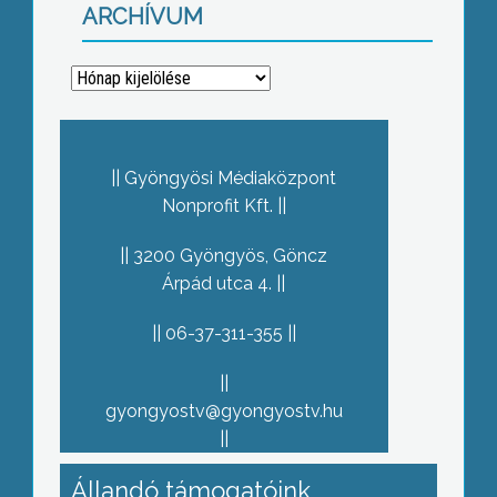
ARCHÍVUM
Archívum
Gyöngyösi Médiaközpont
Nonprofit Kft.
3200 Gyöngyös, Göncz
Árpád utca 4.
06-37-311-355
gyongyostv@gyongyostv.hu
Állandó támogatóink