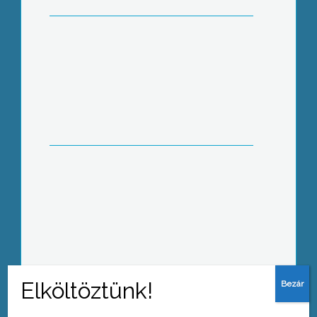
Tények és tévhitek az
érelmeszesedésről
Korai fejlesztés