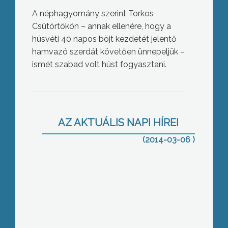
A néphagyomány szerint Torkos
Csütörtökön – annak ellenére, hogy a
húsvéti 40 napos böjt kezdetét jelentő
hamvazó szerdát követően ünnepeljük –
ismét szabad volt húst fogyasztani.
Százmillió utakra és járdákra
AZ AKTUÁLIS NAPI HÍREI
(2014-03-06 )
Illetéket kell fizetni a külföldről
behozott kocsik után is