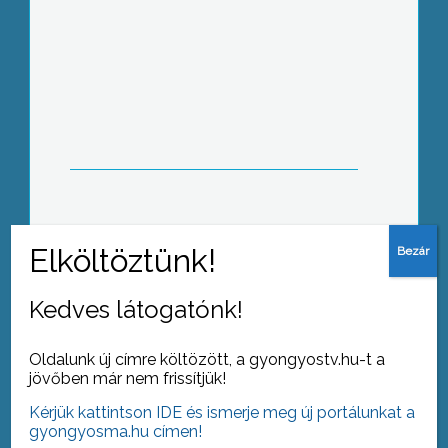
TeSzedd – rekord aktivitás
Vidd haza a szemetet is
Kedves látogatónk!
Oldalunk új címre költözött, a gyongyostv.hu-t a
jövőben már nem frissítjük!
Kérjük kattintson IDE és ismerje meg új portálunkat a
Segít a kórház a leszokásban
gyongyosma.hu címen!