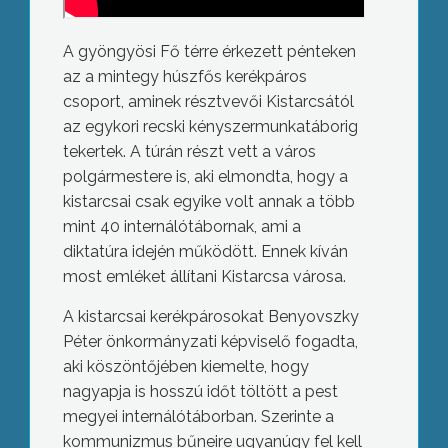
A gyöngyösi Fő térre érkezett pénteken
az a mintegy húszfős kerékpáros
csoport, aminek résztvevői Kistarcsától
az egykori recski kényszermunkatáborig
tekertek. A túrán részt vett a város
polgármestere is, aki elmondta, hogy a
kistarcsai csak egyike volt annak a több
mint 40 internálótábornak, ami a
diktatúra idején működött. Ennek kíván
most emléket állítani Kistarcsa városa.
A kistarcsai kerékpárosokat Benyovszky
Péter önkormányzati képviselő fogadta,
aki köszöntőjében kiemelte, hogy
nagyapja is hosszú időt töltött a pest
megyei internálótáborban. Szerinte a
kommunizmus bűneire ugyanúgy fel kell