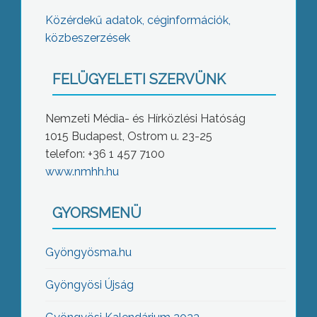
Közérdekű adatok, céginformációk,
közbeszerzések
FELÜGYELETI SZERVÜNK
Nemzeti Média- és Hírközlési Hatóság
1015 Budapest, Ostrom u. 23-25
telefon: +36 1 457 7100
www.nmhh.hu
GYORSMENÜ
Gyöngyösma.hu
Gyöngyösi Újság