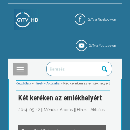
GyTv a Facebook-on
GyTv a Youtube-on
Kezdőlap
»
Hírek - Aktuális
»
Két keréken az emlékhelyért
Két keréken az emlékhelyért
2014. 05. 12.
||
Méhész András
||
Hírek - Aktuális