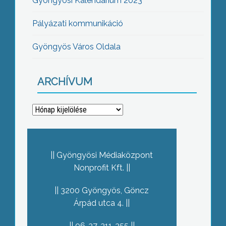
Gyöngyösi Kalendárium 2023
Pályázati kommunikáció
Gyöngyös Város Oldala
ARCHÍVUM
Archívum
Gyöngyösi Médiaközpont
Nonprofit Kft.
3200 Gyöngyös, Göncz
Árpád utca 4.
06-37-311-355