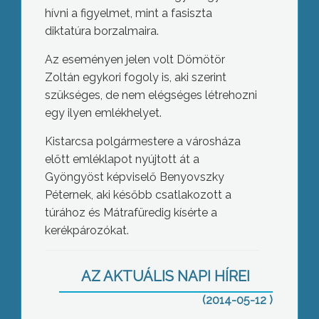
hívni a figyelmet, mint a fasiszta
diktatúra borzalmaira.
Az eseményen jelen volt Dömötör
Zoltán egykori fogoly is, aki szerint
szükséges, de nem elégséges létrehozni
egy ilyen emlékhelyet.
Kistarcsa polgármestere a városháza
előtt emléklapot nyújtott át a
Gyöngyöst képviselő Benyovszky
Péternek, aki később csatlakozott a
túrához és Mátrafüredig kísérte a
Szobor Páter Kiss Szaléz tiszteletére
kerékpározókat.
AZ AKTUÁLIS NAPI HÍREI
(2014-05-12 )