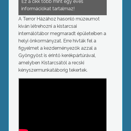
Ez a cikk több mint egy éves
információkat tartalmaz!
A Terror Házához hasonló múzeumot
kíván létrehozni a kistarcsai
internálótábor megmaradt épületeiben a
helyi önkormányzat. Erre hívták fel a
figyelmet a kezdeményezők azzal a
Gyöngyöst is érintő kerékpártúrával,
amelyben Kistarcsától a recski
kényszermunkatáborig tekertek.