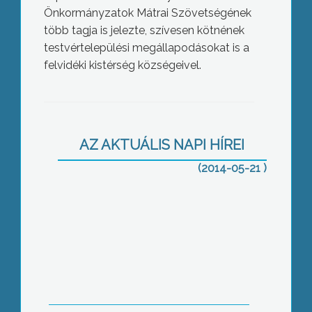
Önkormányzatok Mátrai Szövetségének
több tagja is jelezte, szívesen kötnének
testvértelepülési megállapodásokat is a
felvidéki kistérség községeivel.
Viharkárok a Mátrában
AZ AKTUÁLIS NAPI HÍREI
(2014-05-21 )
Kicserélik a rozsdás szalagkorlátokat a
24-es úton