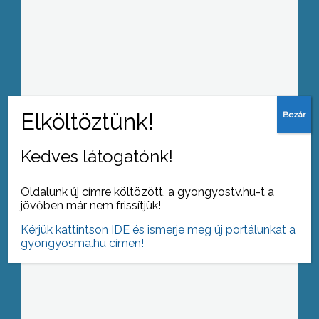
Jönnek a jobb vörösök
Kedves látogatónk!
Helyesírási verseny a Kálváriaparton
Oldalunk új címre költözött, a gyongyostv.hu-t a
jövőben már nem frissítjük!
Kérjük kattintson IDE és ismerje meg új portálunkat a
gyongyosma.hu címen!