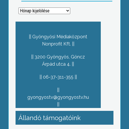
Archívum
Gyöngyösi Médiaközpont
Nonprofit Kft.
3200 Gyöngyös, Göncz
Árpád utca 4.
06-37-311-355
gyongyostv@gyongyostv.hu
Állandó támogatóink