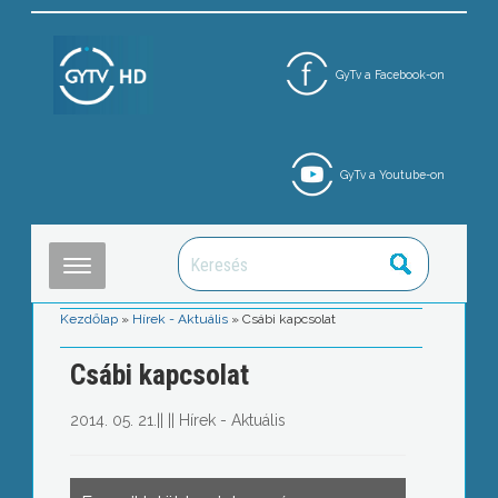
GyTv a Facebook-on
GyTv a Youtube-on
Kezdőlap
»
Hírek - Aktuális
»
Csábi kapcsolat
Csábi kapcsolat
2014. 05. 21.
||
||
Hírek - Aktuális