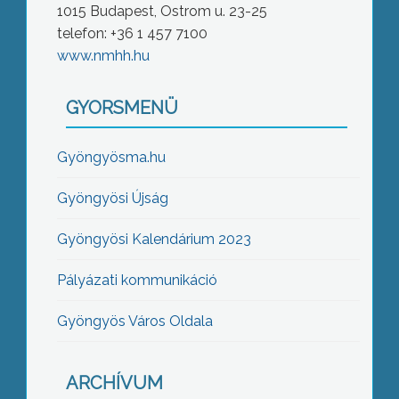
1015 Budapest, Ostrom u. 23-25
telefon: +36 1 457 7100
www.nmhh.hu
GYORSMENÜ
Gyöngyösma.hu
Gyöngyösi Újság
Gyöngyösi Kalendárium 2023
Pályázati kommunikáció
Gyöngyös Város Oldala
ARCHÍVUM