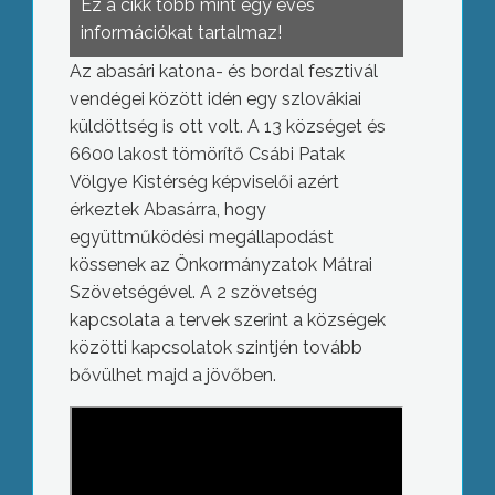
Ez a cikk több mint egy éves
információkat tartalmaz!
Az abasári katona- és bordal fesztivál
vendégei között idén egy szlovákiai
küldöttség is ott volt. A 13 községet és
6600 lakost tömörítő Csábi Patak
Völgye Kistérség képviselői azért
érkeztek Abasárra, hogy
együttműködési megállapodást
kössenek az Önkormányzatok Mátrai
Szövetségével. A 2 szövetség
kapcsolata a tervek szerint a községek
közötti kapcsolatok szintjén tovább
bővülhet majd a jövőben.