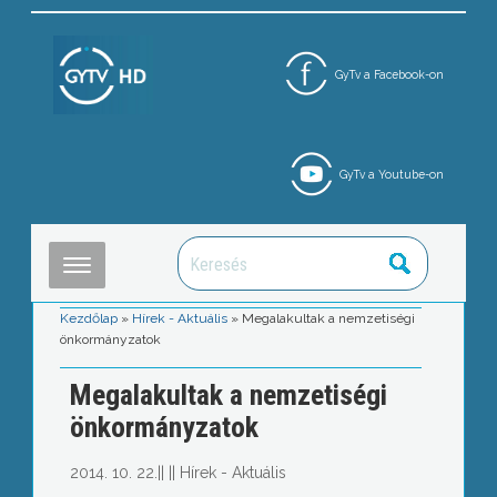
GyTv a Facebook-on
GyTv a Youtube-on
Kezdőlap
»
Hírek - Aktuális
»
Megalakultak a nemzetiségi
önkormányzatok
Megalakultak a nemzetiségi
önkormányzatok
2014. 10. 22.
||
||
Hírek - Aktuális