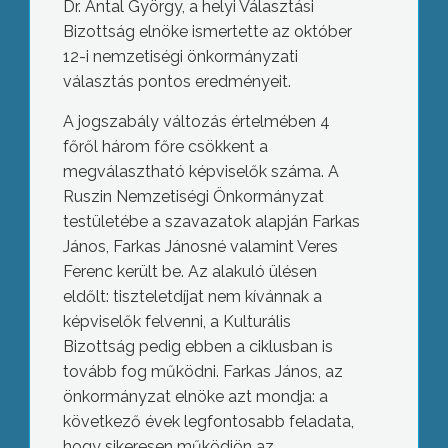
Dr. Antal György, a helyi Választási
Bizottság elnöke ismertette az október
12-i nemzetiségi önkormányzati
választás pontos eredményeit.
A jogszabály változás értelmében 4
főről három főre csökkent a
megválasztható képviselők száma. A
Ruszin Nemzetiségi Önkormányzat
testületébe a szavazatok alapján Farkas
János, Farkas Jánosné valamint Veres
Ferenc került be. Az alakuló ülésen
eldőlt: tiszteletdíjat nem kívánnak a
képviselők felvenni, a Kulturális
Bizottság pedig ebben a ciklusban is
tovább fog működni. Farkas János, az
önkormányzat elnöke azt mondja: a
következő évek legfontosabb feladata,
hogy sikeresen működjön az