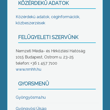
KÖZÉRDEKŰ ADATOK
Közérdekű adatok, céginformációk,
közbeszerzések
FELÜGYELETI SZERVÜNK
Nemzeti Média- és Hírközlési Hatóság
1015 Budapest, Ostrom u. 23-25
telefon: +36 1 457 7100
www.nmhh.hu
GYORSMENÜ
Gyöngyösma.hu
Gyöngyösi Újság