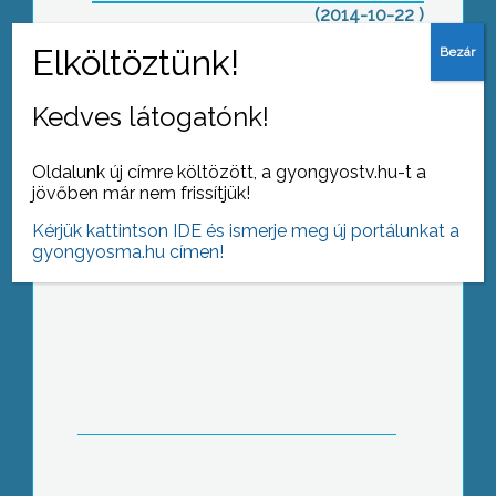
(2014-10-22 )
Mátra pont
Kedves látogatónk!
Oldalunk új címre költözött, a gyongyostv.hu-t a
jövőben már nem frissítjük!
Kérjük kattintson IDE és ismerje meg új portálunkat a
gyongyosma.hu címen!
Ökonap
Vadas-napok