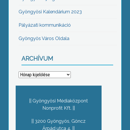
Gyöngyösi Kalendárium 2023
Pályázati kommunikáció
Gyöngyös Város Oldala
ARCHÍVUM
Archívum
Gyöngyösi Médiaközpont
Nonprofit Kft.
3200 Gyöngyös, Göncz
Árpád utca 4.